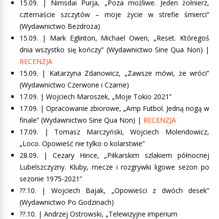
15.09. | Nimsdai Purja, „Poza możliwe. Jeden żołnierz,
czternaście szczytów – moje życie w strefie śmierci”
(Wydawnictwo Bezdroża)
15.09. |
Mark Eglinton, Michael Owen, „Reset. Któregoś
dnia wszystko się kończy”
(Wydawnictwo Sine Qua Non) |
RECENZJA
15.09. |
Katarzyna Zdanowicz, „Zawsze mówi, że wróci”
(Wydawnictwo Czerwone i Czarne)
17.09. | Wojciech Maroszek, „Moje Tokio 2021”
17.09. |
Opracowanie zbiorowe, „Amp Futbol. Jedną nogą w
finale”
(Wydawnictwo Sine Qua Non) |
RECENZJA
17.09. |
Tomasz Marczyński, Wojciech Molendowicz,
„Loco. Opowieść nie tylko o kolarstwie”
28.09. | Cezary Hince, „Piłkarskim szlakiem północnej
Lubelszczyzny. Kluby, mecze i rozgrywki ligowe sezon po
sezonie 1975-2021”
??.10. |
Wojciech Bajak, „Opowieści z dwóch desek”
(Wydawnictwo Po Godzinach)
??.10. | Andrzej Ostrowski, „Telewizyjne imperium