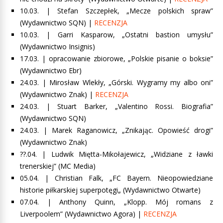
10.03. |
Stefan Szczepłek, „Mecze polskich spraw”
(Wydawnictwo SQN) |
RECENZJA
10.03. |
Garri Kasparow, „Ostatni bastion umysłu”
(Wydawnictwo Insignis)
17.03. |
opracowanie zbiorowe, „Polskie pisanie o boksie”
(Wydawnictwo Ebr)
24.03. |
Mirosław Wlekły, „Górski. Wygramy my albo oni”
(Wydawnictwo Znak) |
RECENZJA
24.03. |
Stuart Barker, „Valentino Rossi. Biografia”
(Wydawnictwo SQN)
24.03. | Marek Raganowicz, „Znikając. Opowieść drogi”
(Wydawnictwo Znak)
??.04. |
Ludwik Miętta-Mikołajewicz, „Widziane z ławki
trenerskiej” (MC Media)
05.04. |
Christian Falk, „FC Bayern.
Nieopowiedziane
historie piłkarskiej superpotęgi
„
(Wydawnictwo Otwarte)
07.04. |
Anthony Quinn, „Klopp. Mój romans z
Liverpoolem”
(Wydawnictwo Agora) |
RECENZJA