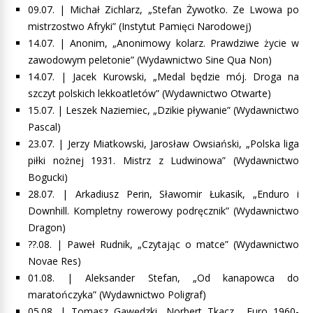
09.07. | Michał Zichlarz, „Stefan Żywotko. Ze Lwowa po
mistrzostwo Afryki” (Instytut Pamięci Narodowej)
14.07. |
Anonim, „Anonimowy kolarz. Prawdziwe życie w
zawodowym peletonie” (Wydawnictwo Sine Qua Non)
14.07. | Jacek Kurowski, „Medal będzie mój. Droga na
szczyt polskich lekkoatletów” (Wydawnictwo Otwarte)
15.07. |
Leszek Naziemiec, „Dzikie pływanie”
(Wydawnictwo
Pascal)
23.07. | Jerzy Miatkowski, Jarosław Owsiański, „Polska liga
piłki nożnej 1931. Mistrz z Ludwinowa” (Wydawnictwo
Bogucki)
28.07. |
Arkadiusz Perin, Sławomir Łukasik, „Enduro i
Downhill. Kompletny rowerowy podręcznik” (Wydawnictwo
Dragon)
??.08. |
Paweł Rudnik, „Czytając o matce”
(Wydawnictwo
Novae Res)
01.08. |
Aleksander Stefan, „Od kanapowca do
maratończyka”
(Wydawnictwo Poligraf)
05.08. |
Tomasz Gawędzki, Norbert Tkacz, „Euro 1960-