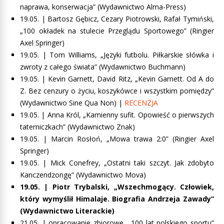
naprawa, konserwacja” (Wydawnictwo Alma-Press)
19.05. |
Bartosz Gębicz, Cezary Piotrowski, Rafał Tymiński,
„100 okładek na stulecie Przeglądu Sportowego”
(Ringier
Axel Springer)
19.05. |
Tom Williams, „Języki futbolu. Piłkarskie słówka i
zwroty z całego świata”
(Wydawnictwo Buchmann)
19.05. |
Kevin Garnett, David Ritz, „Kevin Garnett. Od A do
Z. Bez cenzury o życiu, koszykówce i wszystkim pomiędzy”
(Wydawnictwo Sine Qua Non)
|
RECENZJA
19.05. | Anna Król, „Kamienny sufit. Opowieść o pierwszych
taterniczkach” (Wydawnictwo Znak)
19.05. | Marcin Rosłoń, „Mowa trawa 2:0” (Ringier Axel
Springer)
19.05. | Mick Conefrey, „Ostatni taki szczyt. Jak zdobyto
Kanczendzongę” (Wydawnictwo Mova)
19.05. |
Piotr Trybalski, „Wszechmogący. Człowiek,
który wymyślił Himalaje. Biografia Andrzeja Zawady”
(Wydawnictwo Literackie)
21.05. |
opracowanie zbiorowe, „100 lat polskiego sportu”