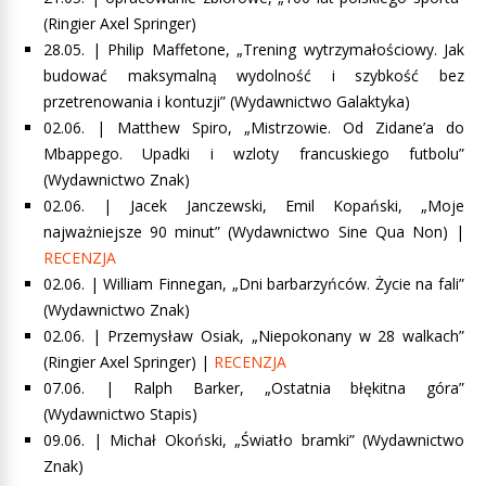
(Ringier Axel Springer)
28.05. |
Philip Maffetone, „Trening wytrzymałościowy. Jak
budować maksymalną wydolność i szybkość bez
przetrenowania i kontuzji” (Wydawnictwo Galaktyka)
02.06. |
Matthew Spiro, „Mistrzowie. Od Zidane’a do
Mbappego. Upadki i wzloty francuskiego futbolu”
(Wydawnictwo Znak)
02.06. |
Jacek Janczewski, Emil Kopański, „Moje
najważniejsze 90 minut” (Wydawnictwo Sine Qua Non)
|
RECENZJA
02.06. |
William Finnegan, „Dni barbarzyńców. Życie na fali”
(Wydawnictwo Znak)
02.06. |
Przemysław Osiak, „Niepokonany w 28 walkach”
(Ringier Axel Springer) |
RECENZJA
07.06. | Ralph Barker, „Ostatnia błękitna góra”
(Wydawnictwo Stapis)
09.06. |
Michał Okoński, „Światło bramki” (Wydawnictwo
Znak)