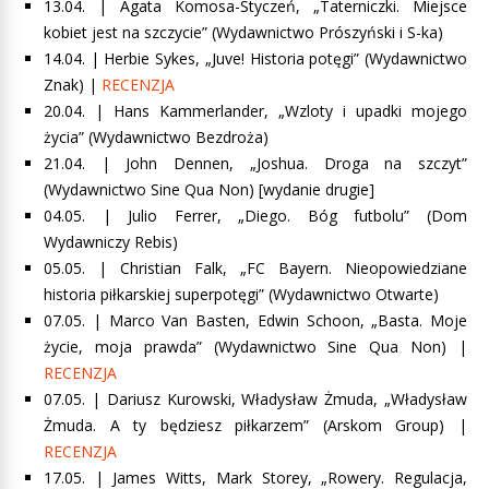
13.04. | Agata Komosa-Styczeń, „
Taterniczki. Miejsce
kobiet jest na szczycie
” (Wydawnictwo Prószyński i S-ka)
14.04. |
Herbie Sykes, „Juve! Historia potęgi”
(Wydawnictwo
Znak) |
RECENZJA
20.04. | Hans Kammerlander, „Wzloty i upadki mojego
życia” (Wydawnictwo Bezdroża)
21.04. | John Dennen, „Joshua. Droga na szczyt”
(Wydawnictwo Sine Qua Non) [wydanie drugie]
04.05. | Julio Ferrer, „Diego. Bóg futbolu” (Dom
Wydawniczy Rebis)
05.05. | Christian Falk, „FC Bayern. Nieopowiedziane
historia piłkarskiej superpotęgi” (Wydawnictwo Otwarte)
07.05. |
Marco Van Basten, Edwin Schoon, „Basta. Moje
życie, moja prawda”
(Wydawnictwo Sine Qua Non) |
RECENZJA
07.05. | Dariusz Kurowski, Władysław Żmuda, „Władysław
Żmuda. A ty będziesz piłkarzem” (Arskom Group) |
RECENZJA
17.05.
|
James Witts, Mark Storey, „Rowery. Regulacja,