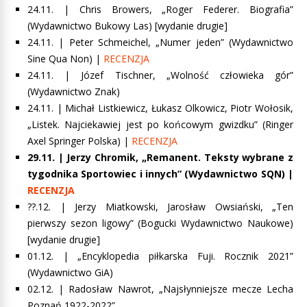
24.11. | Chris Browers, „Roger Federer. Biografia”
(Wydawnictwo Bukowy Las) [wydanie drugie]
24.11. | Peter Schmeichel, „Numer jeden” (Wydawnictwo
Sine Qua Non) |
RECENZJA
24.11. |
Józef Tischner, „Wolność człowieka gór”
(Wydawnictwo Znak)
24.11. |
Michał Listkiewicz, Łukasz Olkowicz, Piotr Wołosik,
„Listek. Najciekawiej jest po końcowym gwizdku”
(Ringer
Axel Springer Polska) |
RECENZJA
29.11. |
Jerzy Chromik, „Remanent. Teksty wybrane z
tygodnika Sportowiec i innych”
(Wydawnictwo SQN) |
RECENZJA
??.12. | Jerzy Miatkowski, Jarosław Owsiański, „Ten
pierwszy sezon ligowy” (Bogucki Wydawnictwo Naukowe)
[wydanie drugie]
01.12. | „Encyklopedia piłkarska Fuji. Rocznik 2021”
(Wydawnictwo GiA)
02.12. | Radosław Nawrot, „Najsłynniejsze mecze Lecha
Poznań 1922-2022”