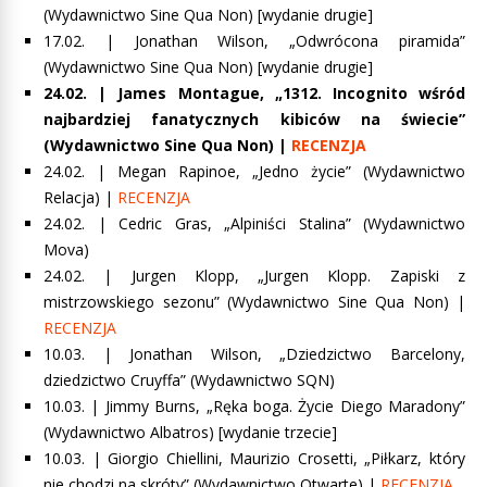
(Wydawnictwo Sine Qua Non) [wydanie drugie]
17.02. |
Jonathan Wilson, „Odwrócona piramida”
(Wydawnictwo Sine Qua Non) [wydanie drugie]
24.02. |
James Montague, „1312. Incognito wśród
najbardziej fanatycznych kibiców na świecie”
(Wydawnictwo Sine Qua Non) |
RECENZJA
24.02. | Megan Rapinoe, „Jedno życie” (Wydawnictwo
Relacja) |
RECENZJA
24.02. | Cedric Gras, „Alpiniści Stalina” (Wydawnictwo
Mova)
24.02. |
Jurgen Klopp, „Jurgen Klopp. Zapiski z
mistrzowskiego sezonu”
(Wydawnictwo Sine Qua Non) |
RECENZJA
10.03. |
Jonathan Wilson, „Dziedzictwo Barcelony,
dziedzictwo Cruyffa”
(Wydawnictwo SQN)
10.03. |
Jimmy Burns, „Ręka boga. Życie Diego Maradony”
(Wydawnictwo Albatros) [wydanie trzecie]
10.03. |
Giorgio Chiellini, Maurizio Crosetti, „Piłkarz, który
nie chodzi na skróty”
(Wydawnictwo Otwarte) |
RECENZJA