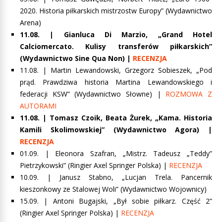
2020. Historia piłkarskich mistrzostw Europy”
(Wydawnictwo
Arena)
11.08. |
Gianluca Di Marzio, „Grand Hotel
Calciomercato. Kulisy transferów piłkarskich”
(Wydawnictwo Sine Qua Non) |
RECENZJA
11.08. |
Martin Lewandowski, Grzegorz Sobieszek, „Pod
prąd. Prawdziwa historia Martina Lewandowskiego i
federacji KSW”
(Wydawnictwo Słowne) |
ROZMOWA Z
AUTORAMI
11.08. |
Tomasz Czoik, Beata Żurek, „Kama. Historia
Kamili Skolimowskiej”
(Wydawnictwo Agora) |
RECENZJA
01.09. |
Eleonora Szafran, „Mistrz. Tadeusz „Teddy”
Pietrzykowski”
(Ringier Axel Springer Polska) |
RECENZJA
10.09. | Janusz Stabno, „Lucjan Trela. Pancernik
kieszonkowy ze Stalowej Woli” (Wydawnictwo Wojownicy)
15.09. |
Antoni Bugajski, „Był sobie piłkarz. Część 2
”
(Ringier Axel Springer Polska) |
RECENZJA