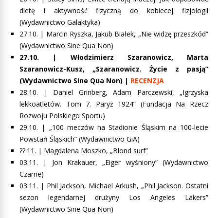
dietę i aktywność fizyczną do kobiecej fizjologii
(Wydawnictwo Galaktyka)
27.10. |
Marcin Ryszka, Jakub Białek, „Nie widzę przeszkód”
(Wydawnictwo Sine Qua Non)
27.10. |
Włodzimierz Szaranowicz, Marta
Szaranowicz-Kusz, „Szaranowicz. Życie z pasją”
(Wydawnictwo Sine Qua Non) |
RECENZJA
28.10. | Daniel Grinberg, Adam Parczewski, „Igrzyska
lekkoatletów. Tom 7. Paryż 1924” (Fundacja Na Rzecz
Rozwoju Polskiego Sportu)
29.10. | „100 meczów na Stadionie Śląskim na 100-lecie
Powstań Śląskich” (Wydawnictwo GiA)
??.11. |
Magdalena Moszko, „Blond surf”
03.11. |
Jon Krakauer, „Eiger wyśniony”
(Wydawnictwo
Czarne)
03.11. | Phil Jackson, Michael Arkush, „Phil Jackson. Ostatni
sezon legendarnej drużyny Los Angeles Lakers”
(Wydawnictwo Sine Qua Non)