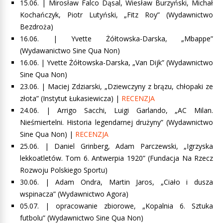
15.06. | Mirosław Falco Dąsal, Wiesław Burzyński, Michał
Kochańczyk, Piotr Lutyński, „Fitz Roy” (Wydawnictwo
Bezdroża)
16.06. | Yvette Żółtowska-Darska, „Mbappe”
(Wydawanictwo Sine Qua Non)
16.06. | Yvette Żółtowska-Darska, „Van Dijk” (Wydawnictwo
Sine Qua Non)
23.06. | Maciej Zdziarski, „Dziewczyny z brązu, chłopaki ze
złota” (Instytut Łukasiewicza) |
RECENZJA
24.06. |
Arrigo Sacchi, Luigi Garlando, „AC Milan.
Nieśmiertelni. Historia legendarnej drużyny” (Wydawnictwo
Sine Qua Non
) |
RECENZJA
25.06. | Daniel Grinberg, Adam Parczewski, „Igrzyska
lekkoatletów. Tom 6. Antwerpia 1920” (Fundacja Na Rzecz
Rozwoju Polskiego Sportu)
30.06. |
Adam Ondra, Martin Jaros, „Ciało i dusza
wspinacza”
(Wydawnictwo Agora)
05.07. |
opracowanie zbiorowe, „Kopalnia 6. Sztuka
futbolu” (Wydawnictwo Sine Qua Non)