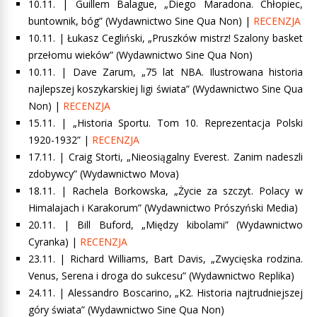
10.11. |
Guillem Balague, „Diego Maradona. Chłopiec,
buntownik, bóg”
(Wydawnictwo Sine Qua Non) |
RECENZJA
10.11. |
Łukasz Cegliński, „Pruszków mistrz! Szalony basket
przełomu wieków”
(Wydawnictwo Sine Qua Non)
10.11. | Dave Zarum, „75 lat NBA. Ilustrowana historia
najlepszej koszykarskiej ligi świata” (Wydawnictwo Sine Qua
Non) |
RECENZJA
15.11. | „Historia Sportu. Tom 10. Reprezentacja Polski
1920-1932” |
RECENZJA
17.11. |
Craig Storti, „Nieosiągalny Everest. Zanim nadeszli
zdobywcy”
(Wydawnictwo Mova)
18.11. |
Rachela Borkowska, „Życie za szczyt. Polacy w
Himalajach i Karakorum
” (Wydawnictwo Prószyński Media)
20.11. |
Bill Buford, „Między kibolami
” (Wydawnictwo
Cyranka) |
RECENZJA
23.11. |
Richard Williams, Bart Davis, „Zwycięska rodzina.
Venus, Serena i droga do sukcesu”
(Wydawnictwo Replika)
24.11. |
Alessandro Boscarino, „K2. Historia najtrudniejszej
góry świata”
(Wydawnictwo Sine Qua Non)