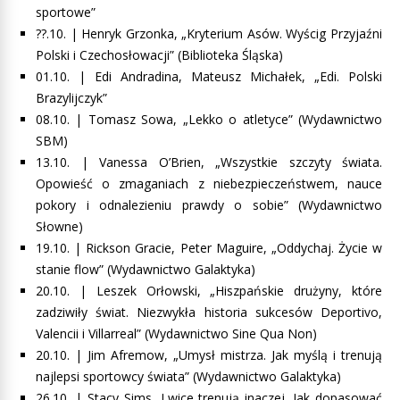
sportowe”
??.10. |
Henryk Grzonka, „Kryterium Asów. Wyścig Przyjaźni
Polski i Czechosłowacji”
(Biblioteka Śląska)
01.10. | Edi Andradina, Mateusz Michałek, „Edi. Polski
Brazylijczyk”
08.10
. |
Tomasz Sowa, „Lekko o atletyce”
(Wydawnictwo
SBM)
13.10. |
Vanessa O’Brien, „Wszystkie szczyty świata.
Opowieść o zmaganiach z niebezpieczeństwem, nauce
pokory i odnalezieniu prawdy o sobie”
(Wydawnictwo
Słowne)
19.10.
|
Rickson Gracie, Peter Maguire, „Oddychaj. Życie w
stanie flow”
(Wydawnictwo Galaktyka)
20.10. | Leszek Orłowski, „Hiszpańskie drużyny, które
zadziwiły świat. Niezwykła historia sukcesów Deportivo,
Valencii i Villarreal” (Wydawnictwo Sine Qua Non)
20.10.
|
Jim Afremow, „Umysł mistrza. Jak myślą i trenują
najlepsi sportowcy świata”
(Wydawnictwo Galaktyka)
26.10.
|
Stacy Sims, Lwice trenują inaczej. Jak dopasować