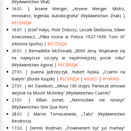
(Wydawnictwo Vital)
16.01. |
Arsene Wenger, „Arsene Wenger. Mistrz,
innowator, legenda. Autobiografia”
(Wydawnictwo Znak) |
RECENZJA
16.01. | Józef Hałys, Piotr Dobosz, Leszek Śledziona, Edwin
Kowszewicz, „Piłka nożna w Polsce 1927-1939. Tom III”
(Historia Sportu) |
RECENZJA
20.01. |
Bernadette McDonald, „8000 zimą. Wspinanie się
na najwyższe szczyty w najzimniejszej porze roku”
(Wydawnictwo Agora) |
RECENZJA
27.01. |
Joanna Jędrzejczyk, Hubert Kęska, „Czarno na
białym”
(Burda Książki) |
RECENZJA
|
WIDEO
|
WYWIAD
27.01. | Art Davidson, „Minus 100 stopni. Pierwsze zimowe
wejście na Mount McKinley” (Wydawnictwo Czarne)”
27.01. |
Killian Jornet, „Niemożliwe nie istnieje”
(Wydawnictwo Sine Qua Non)
28.01. | Marcin Tomaszewski, „Tato” (Wydawnictwo
Bezdroża)
17.02. | Dennis Rodman, „Powinienem być już martwy”