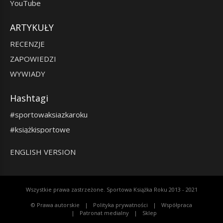
YouTube
ARTYKUŁY
RECENZJE
ZAPOWIEDZI
WYWIADY
Hashtagi
#sportowaksiazkaroku
#książkisportowe
ENGLISH VERSION
Wszystkie prawa zastrzeżone. Sportowa Książka Roku 2013 - 2021
© Prawa autorskie
Polityka prywatności
Współpraca
Patronat medialny
Sklep