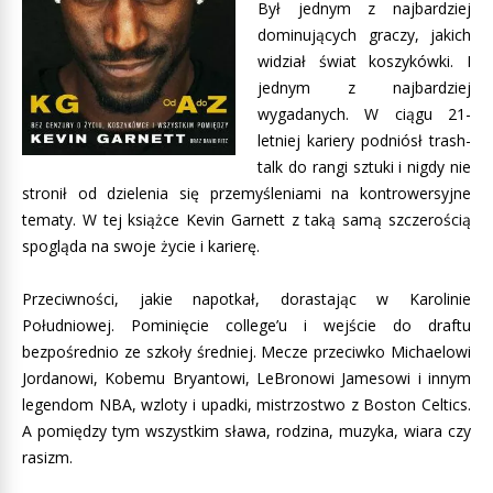
Był jednym z najbardziej
dominujących graczy, jakich
widział świat koszykówki. I
jednym z najbardziej
wygadanych. W ciągu 21-
letniej kariery podniósł trash-
talk do rangi sztuki i nigdy nie
stronił od dzielenia się przemyśleniami na kontrowersyjne
tematy. W tej książce Kevin Garnett z taką samą szczerością
spogląda na swoje życie i karierę.
Przeciwności, jakie napotkał, dorastając w Karolinie
Południowej. Pominięcie college’u i wejście do draftu
bezpośrednio ze szkoły średniej. Mecze przeciwko Michaelowi
Jordanowi, Kobemu Bryantowi, LeBronowi Jamesowi i innym
legendom NBA, wzloty i upadki, mistrzostwo z Boston Celtics.
A pomiędzy tym wszystkim sława, rodzina, muzyka, wiara czy
rasizm.