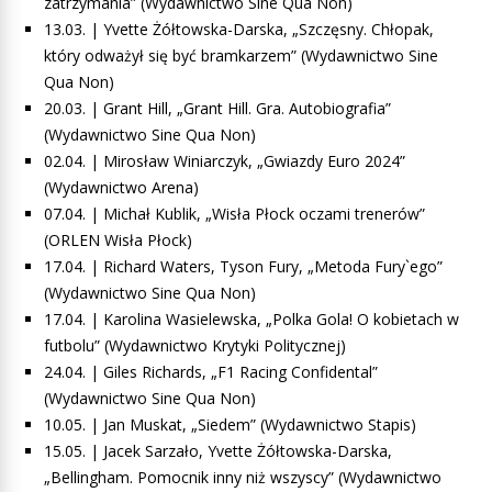
zatrzymania” (Wydawnictwo Sine Qua Non)
13.03. | Yvette Żółtowska-Darska, „Szczęsny. Chłopak,
który odważył się być bramkarzem” (Wydawnictwo Sine
Qua Non)
20.03. | Grant Hill, „Grant Hill. Gra. Autobiografia”
(Wydawnictwo Sine Qua Non)
02.04. | Mirosław Winiarczyk, „Gwiazdy Euro 2024”
(Wydawnictwo Arena)
07.04. | Michał Kublik, „Wisła Płock oczami trenerów”
(ORLEN Wisła Płock)
17.04. | Richard Waters, Tyson Fury, „Metoda Fury`ego”
(Wydawnictwo Sine Qua Non)
17.04. | Karolina Wasielewska, „Polka Gola! O kobietach w
futbolu” (Wydawnictwo Krytyki Politycznej)
24.04. | Giles Richards, „F1 Racing Confidental”
(Wydawnictwo Sine Qua Non)
10.05. | Jan Muskat, „Siedem” (Wydawnictwo Stapis)
15.05. | Jacek Sarzało, Yvette Żółtowska-Darska,
„Bellingham. Pomocnik inny niż wszyscy” (Wydawnictwo