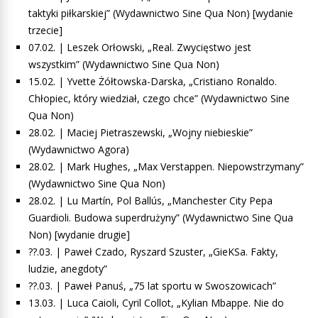
taktyki piłkarskiej” (Wydawnictwo Sine Qua Non) [wydanie
trzecie]
07.02. | Leszek Orłowski, „Real. Zwycięstwo jest
wszystkim” (Wydawnictwo Sine Qua Non)
15.02. | Yvette Żółtowska-Darska, „Cristiano Ronaldo.
Chłopiec, który wiedział, czego chce” (Wydawnictwo Sine
Qua Non)
28.02. | Maciej Pietraszewski, „Wojny niebieskie”
(Wydawnictwo Agora)
28.02. | Mark Hughes, „Max Verstappen. Niepowstrzymany”
(Wydawnictwo Sine Qua Non)
28.02. | Lu Martín, Pol Ballús, „Manchester City Pepa
Guardioli. Budowa superdrużyny” (Wydawnictwo Sine Qua
Non) [wydanie drugie]
??.03. | Paweł Czado, Ryszard Szuster, „GieKSa. Fakty,
ludzie, anegdoty”
??.03. | Paweł Panuś, „75 lat sportu w Swoszowicach”
13.03. | Luca Caioli, Cyril Collot, „Kylian Mbappe. Nie do