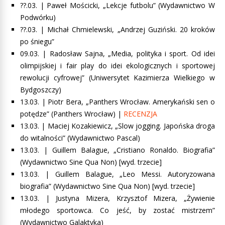
??.03. |
Paweł Mościcki, „Lekcje futbolu”
(Wydawnictwo W
Podwórku)
??.03. |
Michał Chmielewski, „Andrzej Guziński. 20 kroków
po śniegu”
09.03. | Radosław Sajna, „Media, polityka i sport. Od idei
olimpijskiej i fair play do idei ekologicznych i sportowej
rewolucji cyfrowej” (Uniwersytet Kazimierza Wielkiego w
Bydgoszczy)
13.03. |
Piotr Bera, „Panthers Wrocław. Amerykański sen o
potędze”
(Panthers Wrocław) |
RECENZJA
13.03. |
Maciej Kozakiewicz, „Slow jogging. Japońska droga
do witalności”
(Wydawnictwo Pascal)
13.03. | Guillem Balague, „Cristiano Ronaldo. Biografia”
(Wydawnictwo Sine Qua Non) [wyd. trzecie]
13.03. | Guillem Balague, „Leo Messi. Autoryzowana
biografia” (Wydawnictwo Sine Qua Non) [wyd. trzecie]
13.03. |
Justyna Mizera, Krzysztof Mizera, „Żywienie
młodego sportowca. Co jeść, by zostać mistrzem”
(Wydawnictwo Galaktyka)