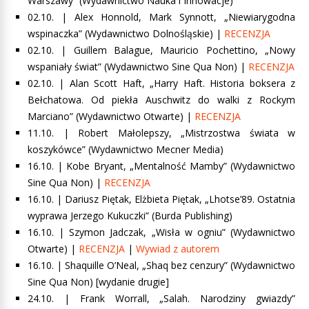
Warszawy” (Wydawnictwo Nauka i Innowacje)
02.10. |
Alex Honnold, Mark Synnott, „Niewiarygodna
wspinaczka” (Wydawnictwo Dolnośląskie)
|
RECENZJA
02.10. |
Guillem Balague, Mauricio Pochettino, „Nowy
wspaniały świat” (Wydawnictwo Sine Qua Non) |
RECENZJA
02.10. |
Alan Scott Haft, „Harry Haft. Historia boksera z
Bełchatowa. Od pie
kła Auschwitz do walki z Rockym
Marciano” (Wydawnictwo Otwarte
) |
RECENZJA
11.10. | Robert Małolepszy, „Mistrzostwa świata w
koszykówce” (Wydawnictwo Mecner Media)
16.10. |
Kobe Bryant, „Mentalność Mamby” (Wydawnictwo
Sine Qua Non)
|
RECENZJA
16.10. |
Dariusz Piętak, Elżbieta Piętak, „Lhotse’89. Ostatnia
wyprawa Jerzego Kukuczki”
(Burda Publishing)
16.10. |
Szymon Jadczak, „Wisła w ogniu” (W
ydawnictwo
Otwarte) |
RECENZJA
|
Wywiad z autorem
16.10. | Shaquille O’Neal, „Shaq bez cenzury” (Wydawnictwo
Sine Qua Non) [wydanie drugie]
24.10. |
Frank Worrall, „Salah. Narodziny gwiazdy”