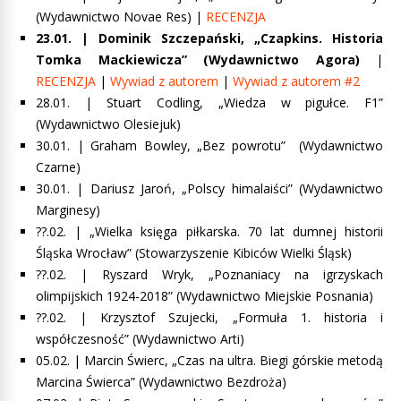
(Wydawnictwo Novae Res) |
RECENZJA
23.01. |
Dominik Szczepański, „Czapkins. Historia
Tomka Mackiewicza”
(Wydawnictwo Agora)
|
RECENZJA
|
Wywiad z autorem
|
Wywiad z autorem #2
28.01. |
Stuart Codling, „Wiedza w pigułce. F1”
(Wydawnictwo Olesiejuk)
30.01. |
Graham Bowley, „Bez powrotu”
(Wydawnictwo
Czarne)
30.01. |
Dar
i
usz Jaroń, „Polscy himalaiści”
(Wydawnictwo
Marginesy)
??.02. |
„Wielka księga piłkarska. 70 lat dumnej historii
Śląska Wrocław”
(Stowarzyszenie Kibiców Wielki Śląsk)
??.02. |
Ryszard Wryk, „Poznaniacy na igrzyskach
olimpijskich 1924-2018”
(Wydawnictwo Miejskie Posnania)
??.02. | Krzysztof Szujecki, „Formuła 1. historia i
współczesność” (Wydawnictwo Arti)
05.02. | Marcin Świerc,
„Czas na ultra. Biegi górskie metodą
Marcina Świerca”
(Wydawnictwo Bezdroża)