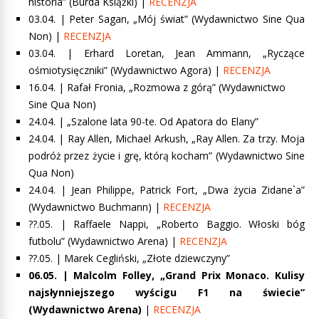
historia”
(Burda Książki) |
RECENZJA
03.04. |
Peter Sagan, „Mój świat”
(Wydawnictwo Sine Qua
Non) |
RECENZJA
03.04. |
Erhard Loretan, Jean Ammann, „Ryczące
ośmiotysięczniki”
(Wydawnictwo Agora) |
RECENZJA
16.04. |
Rafał Fronia, „Rozmowa z górą”
(Wydawnictwo
Sine Qua Non)
24.04. | „Szalone lata 90-te. Od Apatora do Elany”
24.
04. |
Ray Allen, Michael Arkush, „Ray Allen. Za trzy. Moja
podróż przez życie i grę, którą kocham”
(Wydawnictwo Sine
Qua Non)
24.04. |
Jean Philippe, Patrick Fort, „Dwa życi
a Zidane`a”
(Wydawnictwo Buchmann) |
RECENZJA
??.05. |
Raffaele Nappi, „Roberto Baggio. Włoski bóg
futbolu”
(Wydawnictwo Arena) |
RECENZJA
??.05. |
Marek Cegliński, „Złote dziewczyny”
06.05. | Malcolm Folley,
„Grand Prix Monaco. Kulisy
najsłynniejszego wyścigu F1 na świecie”
(W
ydawnictwo Arena)
|
RECENZJA