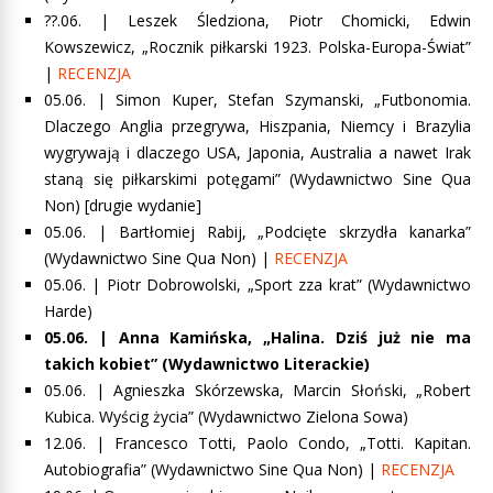
??.06. | Leszek Śledziona, Piotr Chomicki, Edwin
Kowszewicz, „Rocznik piłkarski 1923. Polska-Europa-Świat”
|
RECENZJA
05.06. | Simon Kuper, Stefan Szymanski, „Futbonomia.
Dlaczego Anglia przegrywa, Hiszpania, Niemcy i Brazylia
wygrywają i dlaczego USA, Japonia, Australia a nawet Irak
staną się piłkarskimi potęgami” (Wydawnictwo Sine Qua
Non) [drugie wydanie]
05.06. |
Bartłomiej Rabij, „Podcięte skrzydła kanarka”
(Wydawnictwo Sine Qua Non) |
RECENZJA
05.06. |
Piotr Dobrowolski, „Sport zza krat”
(Wydawnictwo
Harde)
05.06. | Anna Kamińska, „Halina. Dziś już nie ma
takich kobiet” (Wydawnictwo Literackie)
05.06. | Agnieszka Skórzewska, Marcin Słoński, „Robert
Kubica. Wyścig życia” (Wydawnictwo Zielona Sowa)
12.06. |
Francesco Totti, Paolo Condo, „Totti. Kapitan.
Autobiografia”
(Wydawnictwo Sine Qua Non) |
RECENZJA