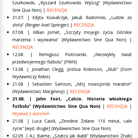
Szurkowski, „Ryszard Szurkowski. Wyścig”
(Wydawnictwo
Sine Qua Non) |
RECENZJA
31.07.
| Edyta Kowalczyk, Jakub Radomski, „Ludzie ze
złota”
(Ringier Axel Springer) |
RECENZJA
07.08. |
Killian Jornet, „Szczyty mojego życia. Górskie
marzenia i wyzwania”
(Wydawnictwo Sine Qua Non) |
RECENZJA
12.08. | Remigiusz Piotrowski, „Niezwykły świat
przedwojennego futbolu” (PWN)
13.08. |
Jonathan Clegg, Joshua Robinson, „Klub”
(Dom
Wydawniczy Rebis)
21.08. |
Sebastien Samson, „Mój nowojorski maraton”
(Wydawnictwo Marginesy) |
RECENZJA
21.08. |
John Foot, „Calcio. Historia włoskiego
futbolu”
(Wydawnictwo Sine Qua Non)
|
RECENZJA
|
Wywiad z autorem
21.08. | Luca Caioli, „Zinedine Zidane. 110 minut, całe
życie” [wyd. drugie] (Wydawnictwo Sine Qua Non)
0
2.09. |
A.J. Baime, „Szybcy jak diabli”
(Wy
dawnictwo Znak)