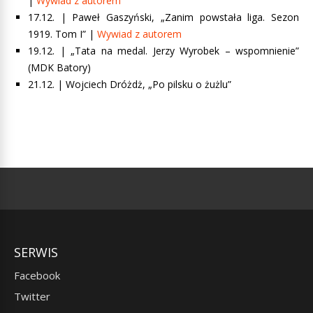
|
Wywiad z autorem
17.12. | Paweł Gaszyński, „Zanim powstała liga. Sezon
1919. Tom I” |
Wywiad z autorem
19.12. | „Tata na medal. Jerzy Wyrobek – wspomnienie”
(MDK Batory)
21.12. | Wojciech Dróżdż, „Po pilsku o żużlu”
SERWIS
Facebook
Twitter