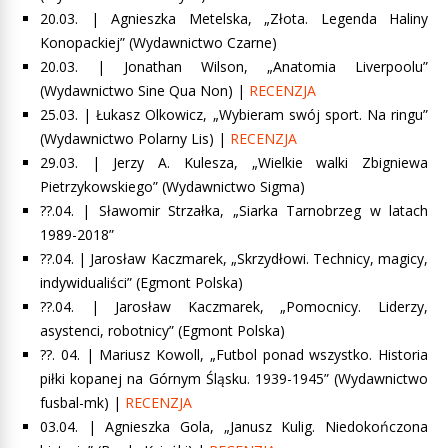
20.03. |
Agnieszka Metelska, „Złota. Legenda Haliny
Konopackiej”
(Wydawnictwo Czarne)
20.03. |
Jonathan Wilson, „Anatomia Liverpoolu”
(Wydawnictwo Sine Qua Non) |
RECENZJA
25.03. |
Łukasz Olkowicz, „Wybieram swój sport. Na ringu”
(Wydawnictwo Polarny Lis) |
RECENZJA
29.03. | Jerzy A. Kulesza, „Wielkie walki Zbigniewa
Pietrzykowskiego” (Wydawnictwo Sigma)
??.04. | Sławomir Strzałka, „Siarka Tarnobrzeg w latach
1989-2018”
??.04. | Jarosław Kaczmarek, „Skrzydłowi. Technicy, magicy,
indywidualiści” (Egmont Polska)
??.04. |
Jarosław Kaczmarek, „Pomocnicy. Liderzy,
asystenci, robotnicy”
(Egmont Polska)
??. 04. |
Mariusz Kowoll, „Futbol ponad wszystko. Historia
piłki kopanej na Górnym Śląsku. 1939-1945”
(Wydawnictwo
fusbal-mk) |
RECENZJA
03.04. |
Agnieszka Gola, „Janusz Kulig. Niedokończona