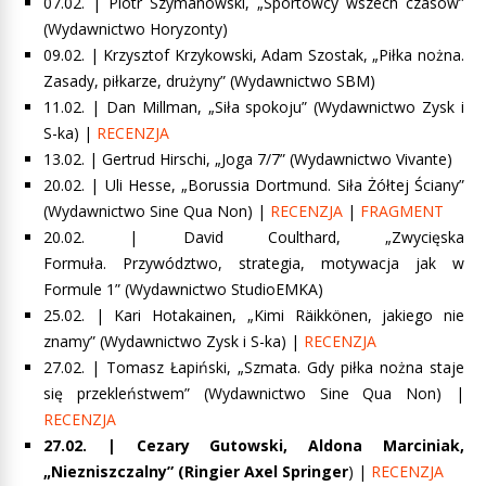
07.02. | Piotr Szymanowski, „Sportowcy wszech czasów”
(Wydawnictwo Horyzonty)
09.02. | Krzysztof Krzykowski, Adam Szostak, „Piłka nożna.
Zasady, piłkarze, drużyny” (Wydawnictwo SBM)
11.02. |
Dan Millman, „Siła spokoju”
(Wydawnictwo Zysk i
S-ka) |
RECENZJA
13.02. |
Gertrud Hirschi, „Joga 7/7”
(Wydawnictwo Vivante)
20.02. |
Uli Hesse, „Borussia Dortmund. Siła Żółtej Ściany”
(Wydawnictwo Sine Qua Non) |
RECENZJA
|
FRAGMENT
20.02. |
David Coulthard, „Zwycięska
Formuła. Przywództwo, strategia, motywacja jak w
Formule 1”
(Wydawnictwo StudioEMKA)
25.02. |
Kari Hotakainen, „Kimi Räikkönen, jakiego nie
znamy”
(Wydawnictwo Zysk i S-ka) |
RECENZJA
27.02. |
Tomasz Łapiński, „Szmata. Gdy piłka nożna staje
się przekleństwem”
(Wydawnictwo Sine Qua Non) |
RECENZJA
27.02. |
Cezary Gutowski, Aldona Marciniak,
„Niezniszczalny”
(Ringier Axel Springer
) |
RECENZJA