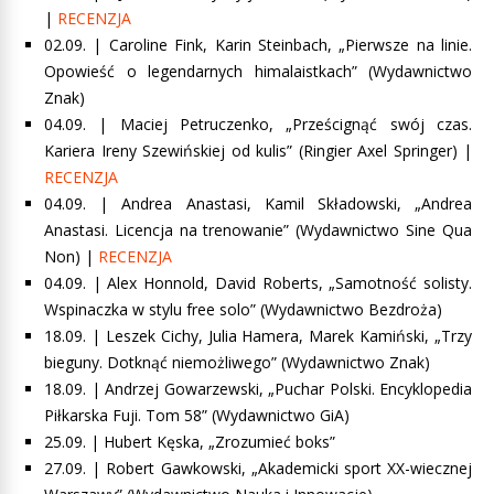
|
RECENZJA
02.09. |
Caroline Fink, Karin Steinbach, „Pierwsze na linie.
Opowieść o legendarnych himalaistkach”
(Wydawnictwo
Znak)
04.09. |
Maciej Petruczenko, „Prześcignąć swój czas.
Kariera Ireny Szewińskiej od kulis”
(Ringier Axel Springer) |
RECENZJA
04.09. |
Andrea Anastasi, Kamil Składowski, „Andrea
Anastasi. Licencja na trenowanie”
(Wydawnictwo Sine Qua
Non) |
RECENZJA
04.09. | Alex Honnold, David Roberts, „Samotność solisty.
Wspinaczka w stylu free solo” (Wydawnictwo Bezdroża)
18.09. | Leszek Cichy, Julia Hamera, Marek Kamiński, „Trzy
bieguny. Dotknąć niemożliwego” (Wydawnictwo Znak)
18.09. | Andrzej Gowarzewski, „Puchar Polski. Encyklopedia
Piłkarska Fuji. Tom 58” (Wydawnictwo GiA)
25.09. | Hubert Kęska, „Zrozumieć boks”
27.09. | Robert Gawkowski, „Akademicki sport XX-wiecznej