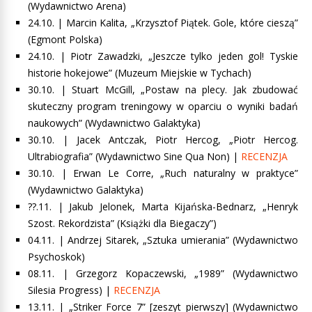
(Wydawnictwo Arena
)
24.10. | Marcin Kalita, „
Krzysztof Piątek. Gole, które cieszą
”
(Egmont Polska)
24.10. | Piotr Zawadzki, „Jeszcze tylko jeden gol! Tyskie
historie hokejowe” (Muzeum Miejskie w Tychach)
30.10. |
Stuart McGill, „Postaw na plecy. Jak zbudować
skuteczny program treningowy w oparciu o wyniki badań
naukowych” (Wydawnictwo Galaktyka)
30.10. |
Jacek Antczak, Piotr Hercog, „Piotr Hercog.
Ultrabiografia” (Wydawnictwo Sine Qua Non)
|
RECENZJA
30.10. |
Erwan Le Corre, „Ruch naturalny w praktyce”
(Wydawnictwo Galaktyka)
??.11. |
Jakub Jelonek, Marta Kijańska-Bednarz, „Henryk
Szost. Rekordzista”
(Książki dla Biegaczy”)
04.11. |
Andrzej Sitarek, „Sztuka umierania”
(Wydawnictwo
Psychoskok)
08.11. |
Grzegorz Kopaczewski, „1989”
(Wydawnictwo
Silesia Progress) |
RECENZJA
13.11. | „Striker Force 7” [zeszyt pierwszy] (Wydawnictwo