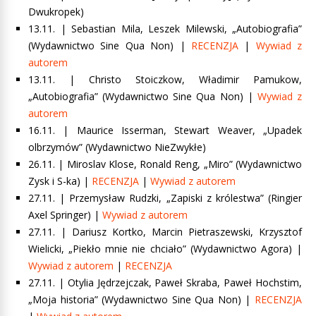
Dwukropek)
13.11. |
Sebastian Mila, Leszek Milewski, „Autobiografia”
(Wydawnictwo Sine Qua Non) |
RECENZJA
|
Wywiad z
autorem
13.11. |
Christo Stoiczkow, Władimir Pamukow,
„Autobiografia”
(Wydawnictwo Sine Qua Non) |
Wywiad z
autorem
16.11. |
Maurice Isserman, Stewart Weaver, „Upadek
olbrzymów”
(Wydawnictwo NieZwykłe)
26.11. |
Miroslav Klose, Ronald Reng, „Miro”
(Wydawnictwo
Zysk i S-ka) |
RECENZJA
|
Wywiad z autorem
27.11. |
Przemysław Rudzki, „Zapiski z królestwa”
(Ringier
Axel Springer) |
Wywiad z autorem
27.11. |
Dariusz Kortko, Marcin Pietraszewski, Krzysztof
Wielicki, „Piekło mnie nie chciało”
(Wydawnictwo Agora) |
Wywiad z autorem
|
RECENZJA
27.11. |
Otylia Jędrzejczak, Paweł Skraba, Paweł Hochstim,
„Moja historia”
(Wydawnictwo Sine Qua Non) |
RECENZJA