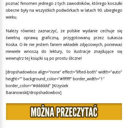
poznać fenomen jednego z tych zawodników, którego koszulki
obecne były na wszystkich podwórkach w latach 90. ubiegłego
wieku.
Należy również zaznaczyć, że polskie wydanie cechuje się
świetną oprawą graficzną, przygotowaną przez Łukasza
Koska. O ile nie jestem fanem wkładek zdjęciowych, ponieważ
niewiele wnoszą do lektury, to ilustracje znajdujące się
wewnątrz tej książki są po prostu śliczne!
[dropshadowbox align=”none” effect=”lifted-both” width=”auto”
height=”” background_color=”#ffffff” border_width=”1″
border_color=”#dddddd” ]Krzysiek
Baranowski[/dropshadowbox]