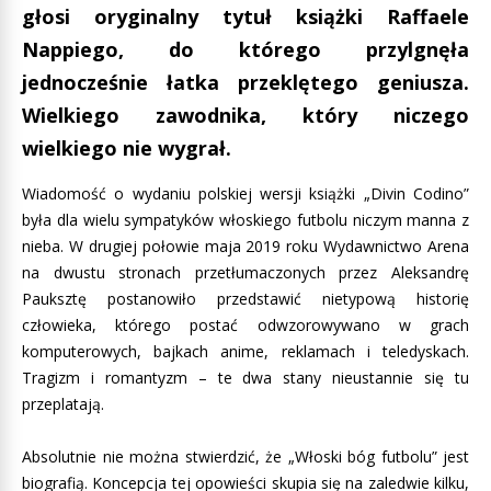
głosi oryginalny tytuł książki Raffaele
Nappiego, do którego przylgnęła
jednocześnie łatka przeklętego geniusza.
Wielkiego zawodnika, który niczego
wielkiego nie wygrał.
Wiadomość o wydaniu polskiej wersji książki „Divin Codino”
była dla wielu sympatyków włoskiego futbolu niczym manna z
nieba. W drugiej połowie maja 2019 roku Wydawnictwo Arena
na dwustu stronach przetłumaczonych przez Aleksandrę
Pauksztę postanowiło przedstawić nietypową historię
człowieka, którego postać odwzorowywano w grach
komputerowych, bajkach anime, reklamach i teledyskach.
Tragizm i romantyzm – te dwa stany nieustannie się tu
przeplatają.
Absolutnie nie można stwierdzić, że „Włoski bóg futbolu” jest
biografią. Koncepcja tej opowieści skupia się na zaledwie kilku,