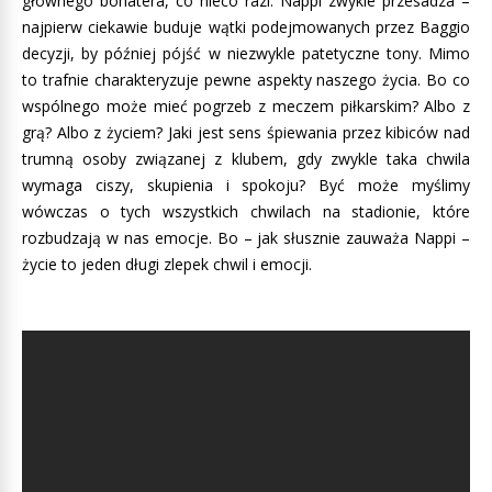
głównego bohatera, co nieco razi. Nappi zwykle przesadza –
najpierw ciekawie buduje wątki podejmowanych przez Baggio
decyzji, by później pójść w niezwykle patetyczne tony. Mimo
to trafnie charakteryzuje pewne aspekty naszego życia. Bo co
wspólnego może mieć pogrzeb z meczem piłkarskim? Albo z
grą? Albo z życiem? Jaki jest sens śpiewania przez kibiców nad
trumną osoby związanej z klubem, gdy zwykle taka chwila
wymaga ciszy, skupienia i spokoju? Być może myślimy
wówczas o tych wszystkich chwilach na stadionie, które
rozbudzają w nas emocje. Bo – jak słusznie zauważa Nappi –
życie to jeden długi zlepek chwil i emocji.