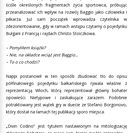
ściśle określonych fragmentach życia sportowca, próbując
przeanalizować ich wpływ na rozwój Baggio jako człowieka i
piłkarza. Już sam początek wprowadza czytelnika w
zdezorientowanie, gdy w ramach wstępu czytamy o pojedynku
Bułgarii z Francją i rajdach Christo Stoiczkowa.
– Pomyliłem książki?
– Nie, na okładce wciąż jest Baggio…
– To o co chodzi?
Nappi postanowił w ten sposób zbudować tło do opisu
półfinałowego pojedynku bałkańskiego rywala właśnie z
reprezentacją Włoch, którą reprezentował główny bohater
opowieści. Nietypowe i zaskakujące zarazem. Podobnie
potraktowany jest wątek gry w duecie ze Stefano Borgonovo,
który dostał na łamach tej publikacji sporo miejsca.
„Divin Codino” jest tytułem nastawionym na mitologizację