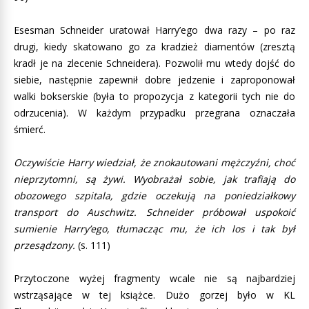
Esesman Schneider uratował Harry’ego dwa razy – po raz
drugi, kiedy skatowano go za kradzież diamentów (zresztą
kradł je na zlecenie Schneidera). Pozwolił mu wtedy dojść do
siebie, następnie zapewnił dobre jedzenie i zaproponował
walki bokserskie (była to propozycja z kategorii tych nie do
odrzucenia). W każdym przypadku przegrana oznaczała
śmierć.
Oczywiście Harry wiedział, że znokautowani mężczyźni, choć
nieprzytomni, są żywi. Wyobrażał sobie, jak trafiają do
obozowego szpitala, gdzie oczekują na poniedziałkowy
transport do Auschwitz. Schneider próbował uspokoić
sumienie Harry’ego, tłumacząc mu, że ich los i tak był
przesądzony.
(s. 111)
Przytoczone wyżej fragmenty wcale nie są najbardziej
wstrząsające w tej książce. Dużo gorzej było w KL