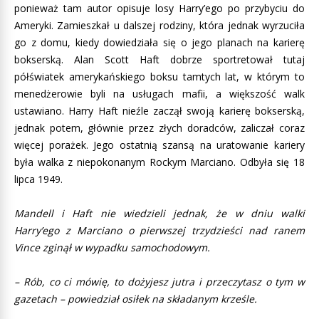
ponieważ tam autor opisuje losy Harry’ego po przybyciu do
Ameryki. Zamieszkał u dalszej rodziny, która jednak wyrzuciła
go z domu, kiedy dowiedziała się o jego planach na karierę
bokserską. Alan Scott Haft dobrze sportretował tutaj
półświatek amerykańskiego boksu tamtych lat, w którym to
menedżerowie byli na usługach mafii, a większość walk
ustawiano. Harry Haft nieźle zaczął swoją karierę bokserską,
jednak potem, głównie przez złych doradców, zaliczał coraz
więcej porażek. Jego ostatnią szansą na uratowanie kariery
była walka z niepokonanym Rockym Marciano. Odbyła się 18
lipca 1949.
Mandell i Haft nie wiedzieli jednak, że w dniu walki
Harry’ego z Marciano o pierwszej trzydzieści nad ranem
Vince zginął w wypadku samochodowym.
– Rób, co ci mówię, to dożyjesz jutra i przeczytasz o tym w
gazetach – powiedział osiłek na składanym krześle.