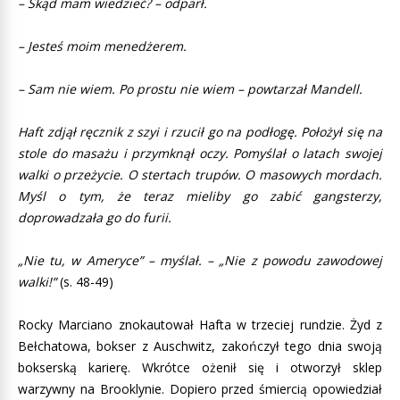
– Skąd mam wiedzieć? – odparł.
– Jesteś moim menedżerem.
– Sam nie wiem. Po prostu nie wiem – powtarzał Mandell.
Haft zdjął ręcznik z szyi i rzucił go na podłogę. Położył się na
stole do masażu i przymknął oczy. Pomyślał o latach swojej
walki o przeżycie. O stertach trupów. O masowych mordach.
Myśl o tym, że teraz mieliby go zabić gangsterzy,
doprowadzała go do furii.
„Nie tu, w Ameryce” – myślał. – „Nie z powodu zawodowej
walki!”
(s. 48-49)
Rocky Marciano znokautował Hafta w trzeciej rundzie. Żyd z
Bełchatowa, bokser z Auschwitz, zakończył tego dnia swoją
bokserską karierę. Wkrótce ożenił się i otworzył sklep
warzywny na Brooklynie. Dopiero przed śmiercią opowiedział