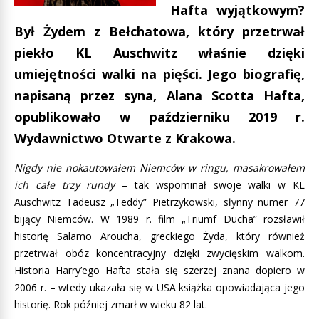
Hafta wyjątkowym?
Był Żydem z Bełchatowa, który przetrwał
piekło KL Auschwitz właśnie dzięki
umiejętności walki na pięści. Jego biografię,
napisaną przez syna, Alana Scotta Hafta,
opublikowało w październiku 2019 r.
Wydawnictwo Otwarte z Krakowa.
Nigdy nie nokautowałem Niemców w ringu, masakrowałem
ich całe trzy rundy
– tak wspominał swoje walki w KL
Auschwitz Tadeusz „Teddy” Pietrzykowski, słynny numer 77
bijący Niemców. W 1989 r. film „Triumf Ducha” rozsławił
historię Salamo Aroucha, greckiego Żyda, który również
przetrwał obóz koncentracyjny dzięki zwycięskim walkom.
Historia Harry’ego Hafta stała się szerzej znana dopiero w
2006 r. – wtedy ukazała się w USA książka opowiadająca jego
historię. Rok później zmarł w wieku 82 lat.