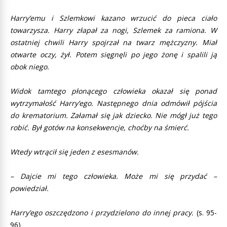
Harry’emu i Szlemkowi kazano wrzucić do pieca ciało
towarzysza. Harry złapał za nogi, Szlemek za ramiona. W
ostatniej chwili Harry spojrzał na twarz mężczyzny. Miał
otwarte oczy, żył. Potem sięgnęli po jego żonę i spalili ją
obok niego.
Widok tamtego płonącego człowieka okazał się ponad
wytrzymałość Harry’ego. Następnego dnia odmówił pójścia
do krematorium. Załamał się jak dziecko. Nie mógł już tego
robić. Był gotów na konsekwencje, choćby na śmierć.
Wtedy wtrącił się jeden z esesmanów.
– Dajcie mi tego człowieka. Może mi się przydać –
powiedział.
Harry’ego oszczędzono i przydzielono do innej pracy.
(s. 95-
96)