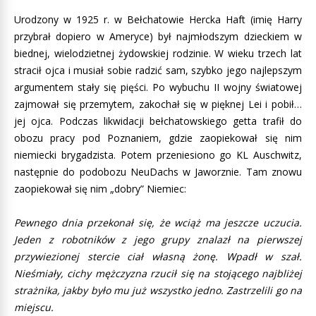
Urodzony w 1925 r. w Bełchatowie Hercka Haft (imię Harry
przybrał dopiero w Ameryce) był najmłodszym dzieckiem w
biednej, wielodzietnej żydowskiej rodzinie. W wieku trzech lat
stracił ojca i musiał sobie radzić sam, szybko jego najlepszym
argumentem stały się pięści. Po wybuchu II wojny światowej
zajmował się przemytem, zakochał się w pięknej Lei i pobił…
jej ojca. Podczas likwidacji bełchatowskiego getta trafił do
obozu pracy pod Poznaniem, gdzie zaopiekował się nim
niemiecki brygadzista. Potem przeniesiono go KL Auschwitz,
następnie do podobozu NeuDachs w Jaworznie. Tam znowu
zaopiekował się nim „dobry” Niemiec:
Pewnego dnia przekonał się, że wciąż ma jeszcze uczucia.
Jeden z robotników z jego grupy znalazł na pierwszej
przywiezionej stercie ciał własną żonę. Wpadł w szał.
Nieśmiały, cichy mężczyzna rzucił się na stojącego najbliżej
strażnika, jakby było mu już wszystko jedno. Zastrzelili go na
miejscu.