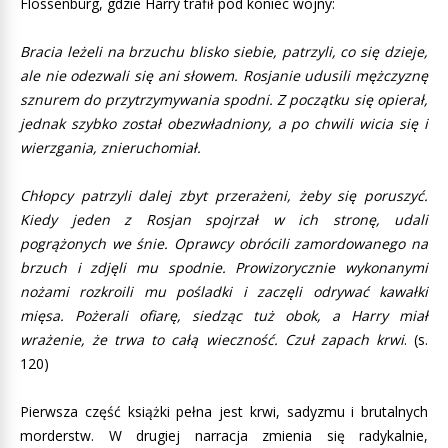
Flossenbürg, gdzie Harry trafił pod koniec wojny:
Bracia leżeli na brzuchu blisko siebie, patrzyli, co się dzieje,
ale nie odezwali się ani słowem. Rosjanie udusili mężczyznę
sznurem do przytrzymywania spodni. Z początku się opierał,
jednak szybko został obezwładniony, a po chwili wicia się i
wierzgania, znieruchomiał.
Chłopcy patrzyli dalej zbyt przerażeni, żeby się poruszyć.
Kiedy jeden z Rosjan spojrzał w ich stronę, udali
pogrążonych we śnie. Oprawcy obrócili zamordowanego na
brzuch i zdjęli mu spodnie. Prowizorycznie wykonanymi
nożami rozkroili mu pośladki i zaczęli odrywać kawałki
mięsa. Pożerali ofiarę, siedząc tuż obok, a Harry miał
wrażenie, że trwa to całą wieczność. Czuł zapach krwi
. (s.
120)
Pierwsza część książki pełna jest krwi, sadyzmu i brutalnych
morderstw. W drugiej narracja zmienia się radykalnie,