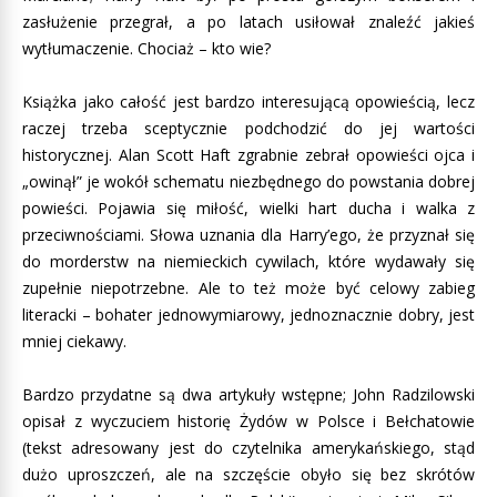
zasłużenie przegrał, a po latach usiłował znaleźć jakieś
wytłumaczenie. Chociaż – kto wie?
Książka jako całość jest bardzo interesującą opowieścią, lecz
raczej trzeba sceptycznie podchodzić do jej wartości
historycznej. Alan Scott Haft zgrabnie zebrał opowieści ojca i
„owinął” je wokół schematu niezbędnego do powstania dobrej
powieści. Pojawia się miłość, wielki hart ducha i walka z
przeciwnościami. Słowa uznania dla Harry’ego, że przyznał się
do morderstw na niemieckich cywilach, które wydawały się
zupełnie niepotrzebne. Ale to też może być celowy zabieg
literacki – bohater jednowymiarowy, jednoznacznie dobry, jest
mniej ciekawy.
Bardzo przydatne są dwa artykuły wstępne; John Radzilowski
opisał z wyczuciem historię Żydów w Polsce i Bełchatowie
(tekst adresowany jest do czytelnika amerykańskiego, stąd
dużo uproszczeń, ale na szczęście obyło się bez skrótów