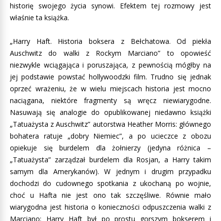
historię swojego życia synowi. Efektem tej rozmowy jest
właśnie ta książka.
„Harry Haft. Historia boksera z Bełchatowa. Od piekła
Auschwitz do walki z Rockym Marciano” to opowieść
niezwykle wciągająca i poruszająca, z pewnością mógłby na
jej podstawie powstać hollywoodzki film. Trudno się jednak
oprzeć wrażeniu, że w wielu miejscach historia jest mocno
naciągana, niektóre fragmenty są wręcz niewiarygodne.
Nasuwają się analogie do opublikowanej niedawno książki
„Tatuażysta z Auschwitz” autorstwa Heather Morris: głównego
bohatera ratuje „dobry Niemiec”, a po ucieczce z obozu
opiekuje się burdelem dla żołnierzy (jedyna różnica –
„Tatuażysta” zarządzał burdelem dla Rosjan, a Harry takim
samym dla Amerykanów). W jednym i drugim przypadku
dochodzi do cudownego spotkania z ukochaną po wojnie,
choć u Hafta nie jest ono tak szczęśliwe. Równie mało
wiarygodna jest historia o konieczności odpuszczenia walki z
Marciano; Harry Haft był po prostu gorszym bokserem i