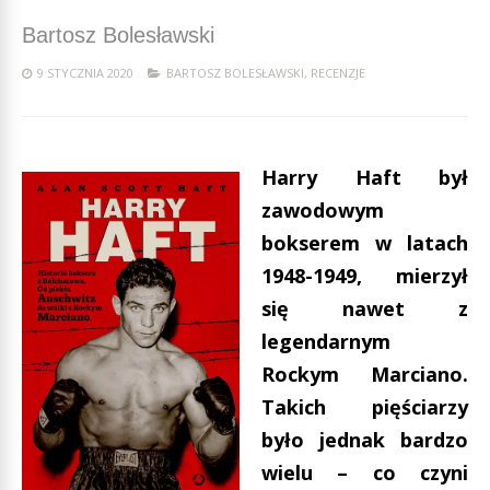
Bartosz Bolesławski
9 STYCZNIA 2020
BARTOSZ BOLESŁAWSKI
,
RECENZJE
Harry Haft był
zawodowym
bokserem w latach
1948-1949, mierzył
się nawet z
legendarnym
Rockym Marciano.
Takich pięściarzy
było jednak bardzo
wielu – co czyni