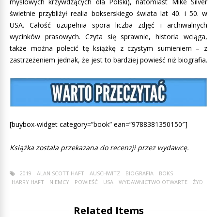
myślowych krzywdzących dla Polski), natomiast Mike Silver
świetnie przybliżył realia bokserskiego świata lat 40. i 50. w
USA. Całość uzupełnia spora liczba zdjęć i archiwalnych
wycinków prasowych. Czyta się sprawnie, historia wciąga,
także można polecić tę książkę z czystym sumieniem – z
zastrzeżeniem jednak, że jest to bardziej powieść niż biografia.
[buybox-widget category=”book” ean=”9788381350150″]
Książka została przekazana do recenzji przez wydawcę.
2019
ALAN SCOTT HAFT
AUSCHWITZ
BIOGRAFIA
BOKS
HARRY HAFT
NIEMCY
POWIEŚĆ
USA
WYDAWNICTWO OTWARTE
ŻYD
Related Items