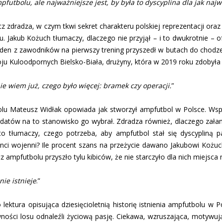
futbolu, ale najważniejsze jest, by była to dyscyplina dla jak najwi
z zdradza, w czym tkwi sekret charakteru polskiej reprezentacji oraz
. Jakub Kożuch tłumaczy, dlaczego nie przyjął – i to dwukrotnie – o
den z zawodników na pierwszy trening przyszedł w butach do chodze
u Kuloodpornych Bielsko-Biała, drużyny, która w 2019 roku zdobyła 
nie wiem już, czego było więcej: bramek czy operacji.
”
lu Mateusz Widłak opowiada jak stworzył ampfutbol w Polsce. Wspo
ydatów na to stanowisko go wybrał. Zdradza również, dlaczego zała
o tłumaczy, czego potrzeba, aby ampfutbol stał się dyscypliną pa
i wojenni? Ile procent szans na przeżycie dawano Jakubowi Kożucho
 ampfutbolu przyszło tylu kibiców, że nie starczyło dla nich miejsca
ie istnieje
.”
 lektura opisująca dziesięcioletnią historię istnienia ampfutbolu w 
iwności losu odnaleźli życiową pasję. Ciekawa, wzruszająca, motywuj