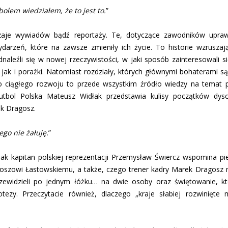
olem wiedziałem, że to jest to.
”
je wywiadów bądź reportaży. Te, dotyczące zawodników uprawi
darzeń, które na zawsze zmieniły ich życie. To historie wzruszaj
dnaleźli się w nowej rzeczywistości, w jaki sposób zainteresowali
jak i porażki. Natomiast rozdziały, których głównymi bohaterami s
go ciągłego rozwoju to przede wszystkim źródło wiedzy na temat p
tbol Polska Mateusz Widłak przedstawia kulisy początków dysc
ek Dragosz.
ego nie żałuję.
”
 jak kapitan polskiej reprezentacji Przemysław Świercz wspomina 
rtoszowi Łastowskiemu, a także, czego trener kadry Marek Dragosz 
rzewidzieli po jednym łóżku… na dwie osoby oraz świętowanie, k
ezy. Przeczytacie również, dlaczego „kraje słabiej rozwinięt