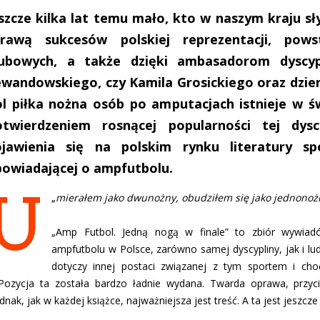
szcze kilka lat temu mało, kto w naszym kraju sł
prawą sukcesów polskiej reprezentacji, powst
lubowych, a także dzięki ambasadorom dyscyp
wandowskiego, czy Kamila Grosickiego oraz dzie
l piłka nożna osób po amputacjach istnieje w 
otwierdzeniem rosnącej popularności tej dysc
ojawienia się na polskim rynku literatury spo
owiadającej o ampfutbolu.
U
„
mierałem jako dwunożny, obudziłem się jako jednonoż
„Amp Futbol. Jedną nogą w finale” to zbiór wywiadó
ampfutbolu w Polsce, zarówno samej dyscypliny, jak i lud
dotyczy innej postaci związanej z tym sportem i ch
Pozycja ta została bardzo ładnie wydana. Twarda oprawa, przyci
dnak, jak w każdej książce, najważniejsza jest treść. A ta jest jeszcze