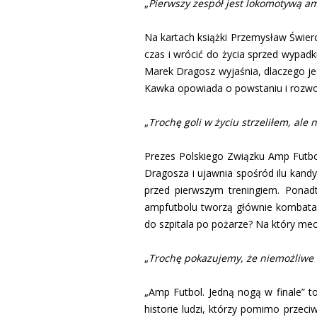
„
Pierwszy zespół jest lokomotywą amp
Na kartach książki Przemysław Świerc
czas i wrócić do życia sprzed wypadku
Marek Dragosz wyjaśnia, dlaczego je
Kawka opowiada o powstaniu i rozwoj
„
Trochę goli w życiu strzeliłem, ale 
Prezes Polskiego Związku Amp Futbo
Dragosza i ujawnia spośród ilu kand
przed pierwszym treningiem. Ponadt
ampfutbolu tworzą głównie kombatanc
do szpitala po pożarze? Na który mecz
„
Trochę pokazujemy, że niemożliwe n
„Amp Futbol. Jedną nogą w finale” to
historie ludzi, którzy pomimo przec