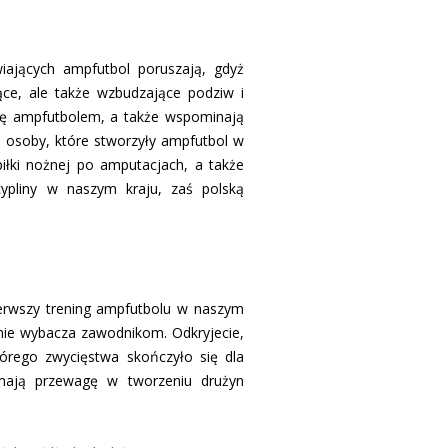
ających ampfutbol poruszają, gdyż
ące, ale także wzbudzające podziw i
 się ampfutbolem, a także wspominają
ą osoby, które stworzyły ampfutbol w
iłki nożnej po amputacjach, a także
ypliny w naszym kraju, zaś polską
pierwszy trening ampfutbolu w naszym
nie wybacza zawodnikom. Odkryjecie,
tórego zwycięstwa skończyło się dla
e mają przewagę w tworzeniu drużyn