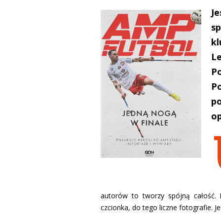
Je
s
k
Le
Po
P
p
op
autorów to tworzy spójną całość. 
czcionka, do tego liczne fotografie. Je