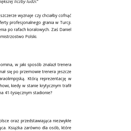
ększej liczby ludzi
.”
 szczerze wyznaje czy chciałby cofnąć
ferty profesjonalnego grania w Turcji.
nia po rafach koralowych. Zaś Daniel
mistrzostwo Polski.
mina, w jaki sposób znalazł trenera
mał się po przemowie trenera jeszcze
raolimpijską. Którą reprezentację w
wi, kiedy w stanie krytycznym trafił
 na 41-tysięcznym stadionie?
Polsce oraz przedstawiająca niezwykłe
ąca. Książka zarówno dla osób, które