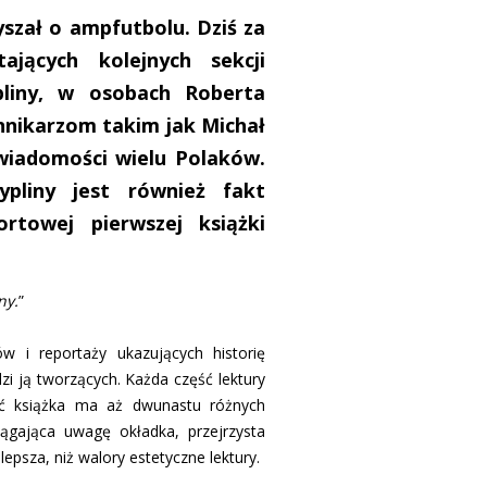
yszał o ampfutbolu. Dziś za
ających kolejnych sekcji
liny, w osobach Roberta
nnikarzom takim jak Michał
świadomości wielu Polaków.
ypliny jest również fakt
rtowej pierwszej książki
ny.
”
w i reportaży ukazujących historię
zi ją tworzących. Każda część lektury
oć książka ma aż dwunastu różnych
ągająca uwagę okładka, przejrzysta
 lepsza, niż walory estetyczne lektury.