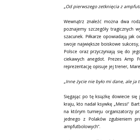
„
Od pierwszego zetknięcia z ampfutb
Wewnątrz znaleźć można dwa rodza
poznajemy szczegóły tragicznych wy
szacunek. Piłkarze opowiadają jak o
swoje największe boiskowe sukcesy, 
Polsce oraz przyczyniają się do je
ciekawych anegdot. Prezes Amp Fu
reprezentację opisuje jej trener, Mar
„
Inne życie nie było mi dane, ale ja t
Sięgając po tę książkę dowiecie się
kraju, kto nadał ksywkę „Messi” Ba
na którym turnieju organizatorzy p
jednego z Polaków zgubieniem prot
ampfutbolowych”.