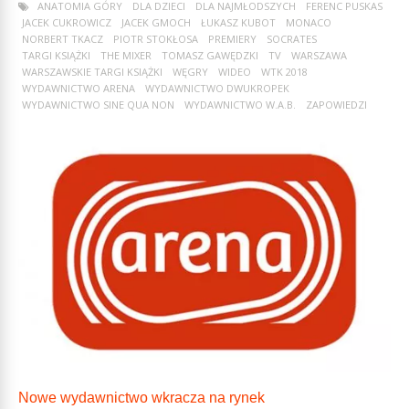
ANATOMIA GÓRY
DLA DZIECI
DLA NAJMŁODSZYCH
FERENC PUSKAS
JACEK CUKROWICZ
JACEK GMOCH
ŁUKASZ KUBOT
MONACO
NORBERT TKACZ
PIOTR STOKŁOSA
PREMIERY
SOCRATES
TARGI KSIĄŻKI
THE MIXER
TOMASZ GAWĘDZKI
TV
WARSZAWA
WARSZAWSKIE TARGI KSIĄŻKI
WĘGRY
WIDEO
WTK 2018
WYDAWNICTWO ARENA
WYDAWNICTWO DWUKROPEK
WYDAWNICTWO SINE QUA NON
WYDAWNICTWO W.A.B.
ZAPOWIEDZI
Nowe wydawnictwo wkracza na rynek