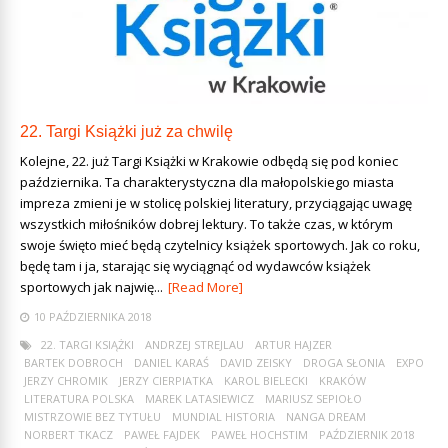
22. Targi Książki już za chwilę
Kolejne, 22. już Targi Książki w Krakowie odbędą się pod koniec
października. Ta charakterystyczna dla małopolskiego miasta
impreza zmieni je w stolicę polskiej literatury, przyciągając uwagę
wszystkich miłośników dobrej lektury. To także czas, w którym
swoje święto mieć będą czytelnicy książek sportowych. Jak co roku,
będę tam i ja, starając się wyciągnąć od wydawców książek
sportowych jak najwię...
[Read More]
10 PAŹDZIERNIKA 2018
22. TARGI KSIĄŻKI
ANDRZEJ STREJLAU
ARTUR HAJZER
BARTEK DOBROCH
DANIEL KARAŚ
DAVID ZEISKY
DROGA SŁONIA
EXPO
JERZY CHROMIK
JERZY CIERPIATKA
KAROL BIELECKI
KRAKÓW
LITERATURA POLSKA
MAREK LATASIEWICZ
MARIUSZ SEPIOŁO
MISTRZOWIE BEZ TYTUŁU
MUNDIAL HISTORIA
NANGA DREAM
NORBERT TKACZ
PAWEŁ FAJDEK
PAWEŁ HOCHSTIM
PAŹDZIERNIK 2018