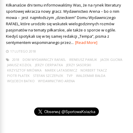
Kilkanaście dni temu informowaliśmy Was, że na rynek literatury
sportowej wkracza nowy gracz. Wydawnictwo Arena – bo o nim
mowa – jest najmłodszym „dzieckiem” Domu Wydawniczego
RAFAEL, które urodziło się wskutek wielogodzinnych rozmów
pasjonatów na tematy piłkarskie, ale także o sporcie w ogóle.
Kiedyś spotykali się w tej samej redakcji „Tempa”, pisma z
sentymentem wspominanego przez...
[Read More]
17 LUTEGO 2018
2018
DOM WYDAWNICZY RAFAEL
IRENEUSZ PAWLIK
JACEK GUCWA
JANUSZ KOZIOŁ
JERZY CIERPIATKA
JERZY SASORSKI
KRZYSZTOF MRÓWKA
MAREK LATASIEWICZ
NORBERT TKACZ
PIOTR PŁATEK
STEFAN SZCZEPŁEK
TVP
WALDEMAR BAŁDA
WOJCIECH BATKO
WYDAWNICTWO ARENA