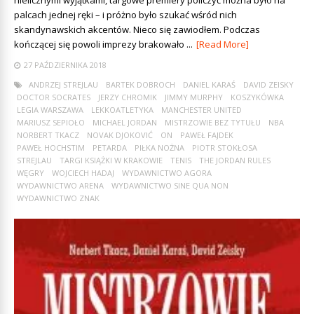
palcach jednej ręki – i próżno było szukać wśród nich
skandynawskich akcentów. Nieco się zawiodłem. Podczas
kończącej się powoli imprezy brakowało ...
[Read More]
27 PAŹDZIERNIKA 2018
ANDRZEJ STREJLAU
BARTEK DOBROCH
DANIEL KARAŚ
DAVID ZEISKY
DOCTOR SOCRATES
JERZY CHROMIK
JIMMY MURPHY
KOSZYKÓWKA
LEGIA WARSZAWA
LEKKOATLETYKA
MANCHESTER UNITED
MARIUSZ SEPIOŁO
MICHAEL JORDAN
MISTRZOWIE BEZ TYTUŁU
NBA
NORBERT TKACZ
NOVAK DJOKOVIĆ
ON
PAWEŁ FAJDEK
PAWEŁ HOCHSTIM
PETARDA
PIŁKA NOŻNA
PIOTR STOKŁOSA
STREJLAU
TARGI KSIĄŻKI W KRAKOWIE
TENIS
THE JORDAN RULES
WĘGRY
WOJCIECH HADAJ
WYDAWNICTWO AGORA
WYDAWNICTWO ARENA
WYDAWNICTWO SINE QUA NON
WYDAWNICTWO ZNAK