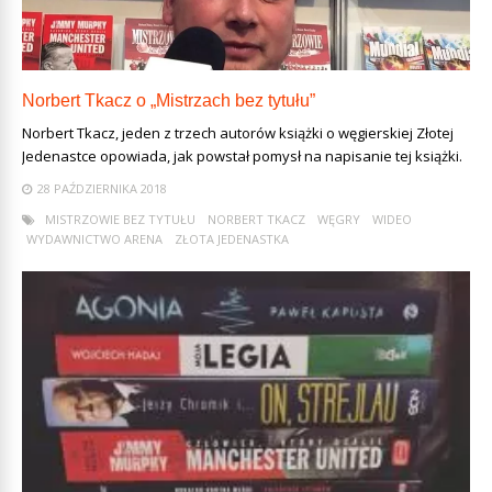
Norbert Tkacz o „Mistrzach bez tytułu”
Norbert Tkacz, jeden z trzech autorów książki o węgierskiej Złotej
Jedenastce opowiada, jak powstał pomysł na napisanie tej książki.
28 PAŹDZIERNIKA 2018
MISTRZOWIE BEZ TYTUŁU
NORBERT TKACZ
WĘGRY
WIDEO
WYDAWNICTWO ARENA
ZŁOTA JEDENASTKA