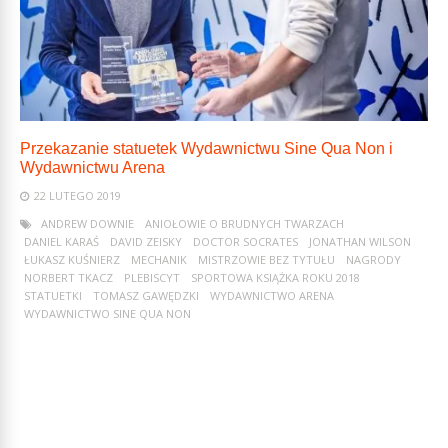
Przekazanie statuetek Wydawnictwu Sine Qua Non i
Wydawnictwu Arena
22 LUTEGO 2019
ANDREW DOWNIE
ANIOŁOWIE O BRUDNYCH TWARZACH
DANIEL KARAŚ
DAVID ZEISKY
DOCTOR SOCRATES
JONATHAN WILSON
ŁUKASZ KUŚNIERZ
MECHANIK
MISTRZOWIE BEZ TYTUŁU
NAGRODY
NORBERT TKACZ
PLEBISCYT
SPORTOWA KSIĄŻKA ROKU 2018
STATUETKI
TOMASZ GAWĘDZKI
WYDAWNICTWO ARENA
WYDAWNICTWO SINE QUA NON