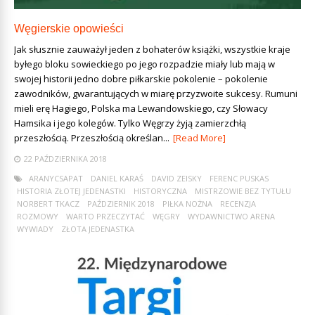
Węgierskie opowieści
Jak słusznie zauważył jeden z bohaterów książki, wszystkie kraje
byłego bloku sowieckiego po jego rozpadzie miały lub mają w
swojej historii jedno dobre piłkarskie pokolenie – pokolenie
zawodników, gwarantujących w miarę przyzwoite sukcesy. Rumuni
mieli erę Hagiego, Polska ma Lewandowskiego, czy Słowacy
Hamsika i jego kolegów. Tylko Węgrzy żyją zamierzchłą
przeszłością. Przeszłością określan...
[Read More]
22 PAŹDZIERNIKA 2018
ARANYCSAPAT
DANIEL KARAŚ
DAVID ZEISKY
FERENC PUSKAS
HISTORIA ZŁOTEJ JEDENASTKI
HISTORYCZNA
MISTRZOWIE BEZ TYTUŁU
NORBERT TKACZ
PAŹDZIERNIK 2018
PIŁKA NOŻNA
RECENZJA
ROZMOWY
WARTO PRZECZYTAĆ
WĘGRY
WYDAWNICTWO ARENA
WYWIADY
ZŁOTA JEDENASTKA