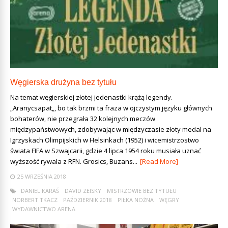
Węgierska drużyna bez tytułu
Na temat węgierskiej złotej jedenastki krążą legendy.
„Aranycsapat„, bo tak brzmi ta fraza w ojczystym języku głównych
bohaterów, nie przegrała 32 kolejnych meczów
międzypaństwowych, zdobywając w międzyczasie złoty medal na
Igrzyskach Olimpijskich w Helsinkach (1952) i wicemistrzostwo
świata FIFA w Szwajcarii, gdzie 4 lipca 1954 roku musiała uznać
wyższość rywala z RFN. Grosics, Buzans...
[Read More]
25 WRZEŚNIA 2018
DANIEL KARAŚ
DAVID ZEISKY
MISTRZOWIE BEZ TYTUŁU
NORBERT TKACZ
PAŹDZIERNIK 2018
PIŁKA NOŻNA
WĘGRY
WYDAWNICTWO ARENA