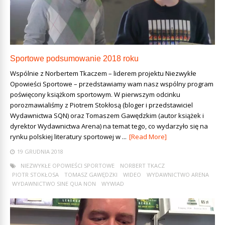
Sportowe podsumowanie 2018 roku
Wspólnie z Norbertem Tkaczem – liderem projektu Niezwykłe
Opowieści Sportowe – przedstawiamy wam nasz wspólny program
poświęcony książkom sportowym. W pierwszym odcinku
porozmawialiśmy z Piotrem Stokłosą (bloger i przedstawiciel
Wydawnictwa SQN) oraz Tomaszem Gawędzkim (autor książek i
dyrektor Wydawnictwa Arena) na temat tego, co wydarzyło się na
rynku polskiej literatury sportowej w ...
[Read More]
19 GRUDNIA 2018
NIEZWYKŁE OPOWIEŚCI SPORTOWE
NORBERT TKACZ
PIOTR STOKŁOSA
TOMASZ GAWĘDZKI
WIDEO
WYDAWNICTWO ARENA
WYDAWNICTWO SINE QUA NON
WYWIAD