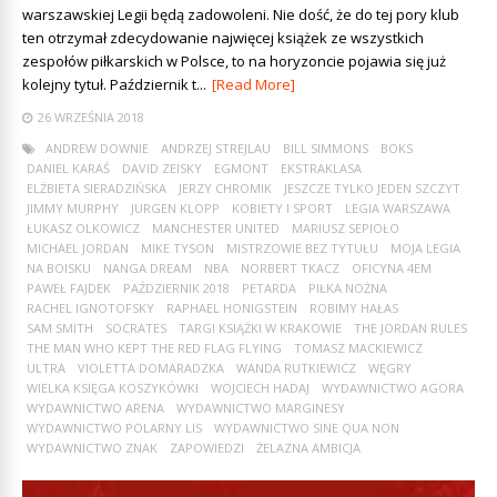
warszawskiej Legii będą zadowoleni. Nie dość, że do tej pory klub
ten otrzymał zdecydowanie najwięcej książek ze wszystkich
zespołów piłkarskich w Polsce, to na horyzoncie pojawia się już
kolejny tytuł. Październik t...
[Read More]
26 WRZEŚNIA 2018
ANDREW DOWNIE
ANDRZEJ STREJLAU
BILL SIMMONS
BOKS
DANIEL KARAŚ
DAVID ZEISKY
EGMONT
EKSTRAKLASA
ELŻBIETA SIERADZIŃSKA
JERZY CHROMIK
JESZCZE TYLKO JEDEN SZCZYT
JIMMY MURPHY
JURGEN KLOPP
KOBIETY I SPORT
LEGIA WARSZAWA
ŁUKASZ OLKOWICZ
MANCHESTER UNITED
MARIUSZ SEPIOŁO
MICHAEL JORDAN
MIKE TYSON
MISTRZOWIE BEZ TYTUŁU
MOJA LEGIA
NA BOISKU
NANGA DREAM
NBA
NORBERT TKACZ
OFICYNA 4EM
PAWEŁ FAJDEK
PAŹDZIERNIK 2018
PETARDA
PIŁKA NOŻNA
RACHEL IGNOTOFSKY
RAPHAEL HONIGSTEIN
ROBIMY HAŁAS
SAM SMITH
SOCRATES
TARGI KSIĄŻKI W KRAKOWIE
THE JORDAN RULES
THE MAN WHO KEPT THE RED FLAG FLYING
TOMASZ MACKIEWICZ
ULTRA
VIOLETTA DOMARADZKA
WANDA RUTKIEWICZ
WĘGRY
WIELKA KSIĘGA KOSZYKÓWKI
WOJCIECH HADAJ
WYDAWNICTWO AGORA
WYDAWNICTWO ARENA
WYDAWNICTWO MARGINESY
WYDAWNICTWO POLARNY LIS
WYDAWNICTWO SINE QUA NON
WYDAWNICTWO ZNAK
ZAPOWIEDZI
ŻELAZNA AMBICJA