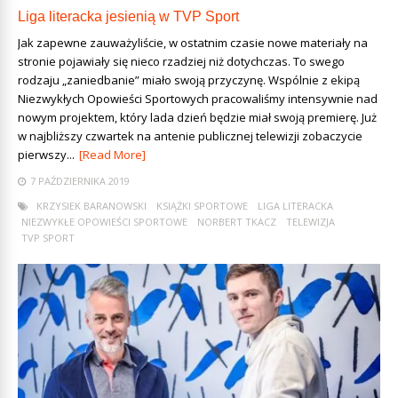
Liga literacka jesienią w TVP Sport
Jak zapewne zauważyliście, w ostatnim czasie nowe materiały na
stronie pojawiały się nieco rzadziej niż dotychczas. To swego
rodzaju „zaniedbanie” miało swoją przyczynę. Wspólnie z ekipą
Niezwykłych Opowieści Sportowych pracowaliśmy intensywnie nad
nowym projektem, który lada dzień będzie miał swoją premierę. Już
w najbliższy czwartek na antenie publicznej telewizji zobaczycie
pierwszy...
[Read More]
7 PAŹDZIERNIKA 2019
KRZYSIEK BARANOWSKI
KSIĄŻKI SPORTOWE
LIGA LITERACKA
NIEZWYKŁE OPOWIEŚCI SPORTOWE
NORBERT TKACZ
TELEWIZJA
TVP SPORT