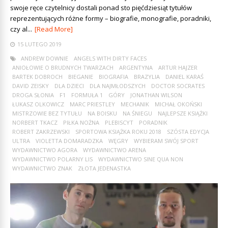
swoje ręce czytelnicy dostali ponad sto pięćdziesiąt tytułów
reprezentujących różne formy – biografie, monografie, poradniki,
czy al...
[Read More]
15 LUTEGO 2019
ANDREW DOWNIE
ANGELS WITH DIRTY FACES
ANIOŁOWIE O BRUDNYCH TWARZACH
ARGENTYNA
ARTUR HAJZER
BARTEK DOBROCH
BIEGANIE
BIOGRAFIA
BRAZYLIA
DANIEL KARAŚ
DAVID ZEISKY
DLA DZIECI
DLA NAJMŁODSZYCH
DOCTOR SOCRATES
DROGA SŁONIA
F1
FORMUŁA 1
GÓRY
JONATHAN WILSON
ŁUKASZ OLKOWICZ
MARC PRIESTLEY
MECHANIK
MICHAŁ OKOŃSKI
MISTRZOWIE BEZ TYTUŁU
NA BOISKU
NA ŚNIEGU
NAJLEPSZE KSIĄŻKI
NORBERT TKACZ
PIŁKA NOŻNA
PLEBISCYT
PORADNIK
ROBERT ZAKRZEWSKI
SPORTOWA KSIĄŻKA ROKU 2018
SZÓSTA EDYCJA
ULTRA
VIOLETTA DOMARADZKA
WĘGRY
WYBIERAM SWÓJ SPORT
WYDAWNICTWO AGORA
WYDAWNICTWO ARENA
WYDAWNICTWO POLARNY LIS
WYDAWNICTWO SINE QUA NON
WYDAWNICTWO ZNAK
ZŁOTA JEDENASTKA