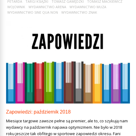
PETARDA
TARGI KSIĄŻKI
TOMASZ GAWĘDZKI
TOMASZ MACKIEWICZ
WOJOWNIK
WYDAWNICTWO ARENA
WYDAWNICTWO MUZA
WYDAWNICTWO SINE QUA NON
WYDAWNICTWO ZNAK
Zapowiedzi: październik 2018
Miesiące targowe zawsze pełne są premier, ale to, co szykują nam
wydawcy na październik napawa optymizmem. Nie było w 2018
roku jeszcze tak obfitego w sportowe zapowiedzi okresu. Fani