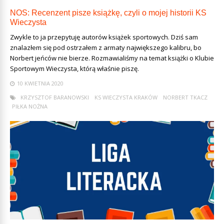
NOS: Recenzent pisze książkę, czyli o mojej historii KS
Wieczysta
Zwykle to ja przepytuję autorów książek sportowych. Dziś sam
znalazłem się pod ostrzałem z armaty największego kalibru, bo
Norbert jeńców nie bierze. Rozmawialiśmy na temat książki o Klubie
Sportowym Wieczysta, którą właśnie piszę.
10 KWIETNIA 2020
KRZYSZTOF BARANOWSKI
KS WIECZYSTA KRAKÓW
NORBERT TKACZ
PIŁKA NOŻNA