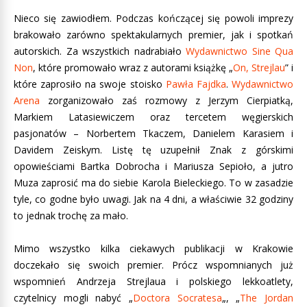
Nieco się zawiodłem. Podczas kończącej się powoli imprezy
brakowało zarówno spektakularnych premier, jak i spotkań
autorskich. Za wszystkich nadrabiało
Wydawnictwo Sine Qua
Non
, które promowało wraz z autorami książkę „
On, Strejlau
” i
które zaprosiło na swoje stoisko
Pawła Fajdka
.
Wydawnictwo
Arena
zorganizowało zaś rozmowy z Jerzym Cierpiatką,
Markiem Latasiewiczem oraz tercetem węgierskich
pasjonatów – Norbertem Tkaczem, Danielem Karasiem i
Davidem Zeiskym. Listę tę uzupełnił Znak z górskimi
opowieściami Bartka Dobrocha i Mariusza Sepioło, a jutro
Muza zaprosić ma do siebie Karola Bieleckiego. To w zasadzie
tyle, co godne było uwagi. Jak na 4 dni, a właściwie 32 godziny
to jednak trochę za mało.
Mimo wszystko kilka ciekawych publikacji w Krakowie
doczekało się swoich premier. Prócz wspomnianych już
wspomnień Andrzeja Strejlaua i polskiego lekkoatlety,
czytelnicy mogli nabyć „
Doctora Socratesa
„, „
The Jordan