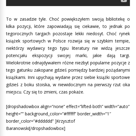
To w zasadzie tyle. Choć powiększyłem swoją bibliotekę o
kilka pozycji, które zapowiadają się ciekawie, to jednak po
tegorocznych targach pozostaje lekki niedosyt. Choć rynek
książek sportowych w Polsce rozwija się w szybkim tempie,
niektórzy wydawcy tego typu literatury nie widzą jeszcze
potencjału ekspozycji swojej marki, jakie dają targi.
Wielokrotnie odnajdywałem różne niezbyt popularne pozycje z
tego gatunku zakopane gdzieś pomiędzy bardziej pożądanymi
książkami. Inni upychają wydane przez siebie książki sportowe
gdzieś z boku stoiska, w niewidocznym na pierwszy rzut oka
miejscu. Czy się to zmieni, czas pokaże.
[dropshadowbox align=”none” effect=”lifted-both” width=”auto”
height=”” background_color=”#ffffff” border_width=”1″
border_color=”#dddddd” ]Krzysztof
Baranowski[/dropshadowbox]