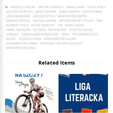
ANDRZEJ STREJLAU
BARTEK DOBROCH
DANIEL KARAŚ
DAVID ZEISKY
DOCTOR SOCRATES
JERZY CHROMIK
JIMMY MURPHY
KOSZYKÓWKA
LEGIA WARSZAWA
LEKKOATLETYKA
MANCHESTER UNITED
MARIUSZ SEPIOŁO
MICHAEL JORDAN
MISTRZOWIE BEZ TYTUŁU
NBA
NORBERT TKACZ
NOVAK DJOKOVIĆ
ON
PAWEŁ FAJDEK
PAWEŁ HOCHSTIM
PETARDA
PIŁKA NOŻNA
PIOTR STOKŁOSA
STREJLAU
TARGI KSIĄŻKI W KRAKOWIE
TENIS
THE JORDAN RULES
WĘGRY
WOJCIECH HADAJ
WYDAWNICTWO AGORA
WYDAWNICTWO ARENA
WYDAWNICTWO SINE QUA NON
WYDAWNICTWO ZNAK
Related Items