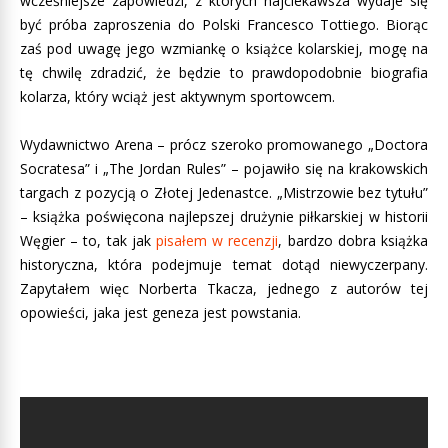
wcześniejsze zapowiedzi, z których najciekawsza wydaje się
być próba zaproszenia do Polski Francesco Tottiego. Biorąc
zaś pod uwagę jego wzmiankę o książce kolarskiej, mogę na
tę chwilę zdradzić, że będzie to prawdopodobnie biografia
kolarza, który wciąż jest aktywnym sportowcem.
Wydawnictwo Arena – prócz szeroko promowanego „Doctora
Socratesa” i „The Jordan Rules” – pojawiło się na krakowskich
targach z pozycją o Złotej Jedenastce. „Mistrzowie bez tytułu”
– książka poświęcona najlepszej drużynie piłkarskiej w historii
Węgier – to, tak jak
pisałem w recenzji
, bardzo dobra książka
historyczna, która podejmuje temat dotąd niewyczerpany.
Zapytałem więc Norberta Tkacza, jednego z autorów tej
opowieści, jaka jest geneza jest powstania.