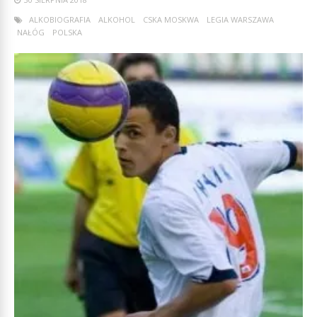
ALKOBIOGRAFIA
ALKOHOL
CSKA MOSKWA
LEGIA WARSZAWA
NAŁÓG
POLSKA