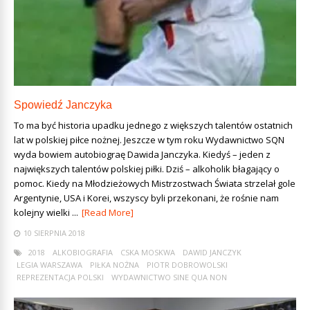
Spowiedź Janczyka
To ma być historia upadku jednego z większych talentów ostatnich
lat w polskiej piłce nożnej. Jeszcze w tym roku Wydawnictwo SQN
wyda bowiem autobiografię Dawida Janczyka. Kiedyś – jeden z
największych talentów polskiej piłki. Dziś – alkoholik błagający o
pomoc. Kiedy na Młodzieżowych Mistrzostwach Świata strzelał gole
Argentynie, USA i Korei, wszyscy byli przekonani, że rośnie nam
kolejny wielki ...
[Read More]
10 SIERPNIA 2018
2018
ALKOBIOGRAFIA
CSKA MOSKWA
DAWID JANCZYK
LEGIA WARSZAWA
PIŁKA NOŻNA
PIOTR DOBROWOLSKI
REPREZENTACJA POLSKI
WYDAWNICTWO SINE QUA NON