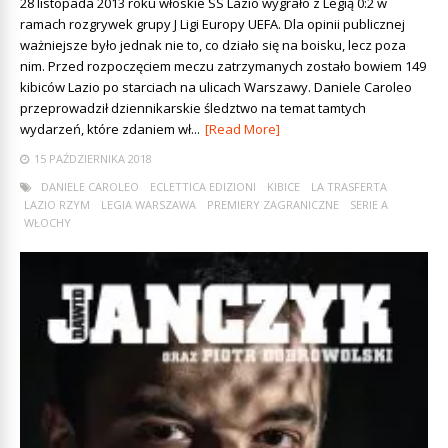
28 listopada 2013 roku włoskie SS Lazio wygrało z Legią 0:2 w
ramach rozgrywek grupy J Ligi Europy UEFA. Dla opinii publicznej
ważniejsze było jednak nie to, co działo się na boisku, lecz poza
nim. Przed rozpoczęciem meczu zatrzymanych zostało bowiem 149
kibiców Lazio po starciach na ulicach Warszawy. Daniele Caroleo
przeprowadził dziennikarskie śledztwo na temat tamtych
wydarzeń, które zdaniem wł...
[Read More]
15 PAŹDZIERNIKA 2018
DANIELE CAROLEO
ECLETTICA EDIZIONI
KIBICE
LA TRASFERTA
LAZIO RZYM
LEGIA WARSZAWA
PREMIERY ZAGRANICZNE
SERIE A
WŁOCHY