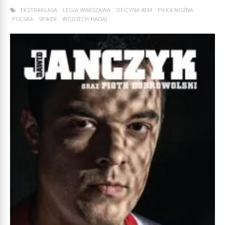
EKSTRAKLASA
LEGIA WARSZAWA
OFICYNA 4EM
PIŁKA NOŻNA
POLSKA
SPIKER
WOJCIECH HADAJ