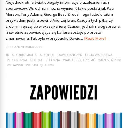
Niejednokrotnie świat obiegały informacje o uzależnieniach
sportowców. Wśród nich można wymienić takie postaci jak Paul
Merson, Tony Adams, George Best. Z rodzimego futbolu takim
przykładem jest na pewno Andrzej Iwan. Każdy z tych piłkarzy
zrobił mniejszą lub większą karierę. Czasem jednak nałóg sprawia,
iż świetnie zapowiadająca się kariera zostaje po prostu
zmarnowana. Tak było w przypadku Dawid...
[Read More]
4 PAŹDZIERNIKA 2018
ALKOBIOGRAFIA
ALKOHOL
DAWID JANCZYK
LEGIA WARSZAWA
PIŁKA NOŻNA
POLSKA
RECENZJA
WARTO PRZECZYTAĆ
WRZESIEŃ 2018
WYDAWNICTWO SINE QUA NON