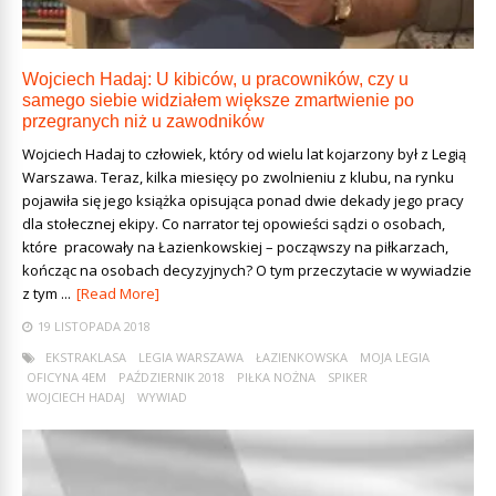
Wojciech Hadaj: U kibiców, u pracowników, czy u
samego siebie widziałem większe zmartwienie po
przegranych niż u zawodników
Wojciech Hadaj to człowiek, który od wielu lat kojarzony był z Legią
Warszawa. Teraz, kilka miesięcy po zwolnieniu z klubu, na rynku
pojawiła się jego książka opisująca ponad dwie dekady jego pracy
dla stołecznej ekipy. Co narrator tej opowieści sądzi o osobach,
które pracowały na Łazienkowskiej – począwszy na piłkarzach,
kończąc na osobach decyzyjnych? O tym przeczytacie w wywiadzie
z tym ...
[Read More]
19 LISTOPADA 2018
EKSTRAKLASA
LEGIA WARSZAWA
ŁAZIENKOWSKA
MOJA LEGIA
OFICYNA 4EM
PAŹDZIERNIK 2018
PIŁKA NOŻNA
SPIKER
WOJCIECH HADAJ
WYWIAD