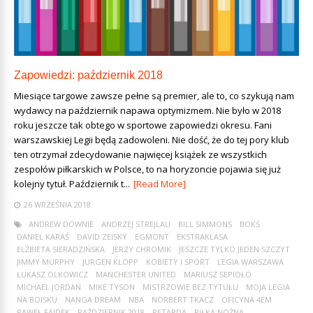
Zapowiedzi: październik 2018
Miesiące targowe zawsze pełne są premier, ale to, co szykują nam
wydawcy na październik napawa optymizmem. Nie było w 2018
roku jeszcze tak obfitego w sportowe zapowiedzi okresu. Fani
warszawskiej Legii będą zadowoleni. Nie dość, że do tej pory klub
ten otrzymał zdecydowanie najwięcej książek ze wszystkich
zespołów piłkarskich w Polsce, to na horyzoncie pojawia się już
kolejny tytuł. Październik t...
[Read More]
26 WRZEŚNIA 2018
ANDREW DOWNIE
ANDRZEJ STREJLAU
BILL SIMMONS
BOKS
DANIEL KARAŚ
DAVID ZEISKY
EGMONT
EKSTRAKLASA
ELŻBIETA SIERADZIŃSKA
JERZY CHROMIK
JESZCZE TYLKO JEDEN SZCZYT
JIMMY MURPHY
JURGEN KLOPP
KOBIETY I SPORT
LEGIA WARSZAWA
ŁUKASZ OLKOWICZ
MANCHESTER UNITED
MARIUSZ SEPIOŁO
MICHAEL JORDAN
MIKE TYSON
MISTRZOWIE BEZ TYTUŁU
MOJA LEGIA
NA BOISKU
NANGA DREAM
NBA
NORBERT TKACZ
OFICYNA 4EM
PAWEŁ FAJDEK
PAŹDZIERNIK 2018
PETARDA
PIŁKA NOŻNA