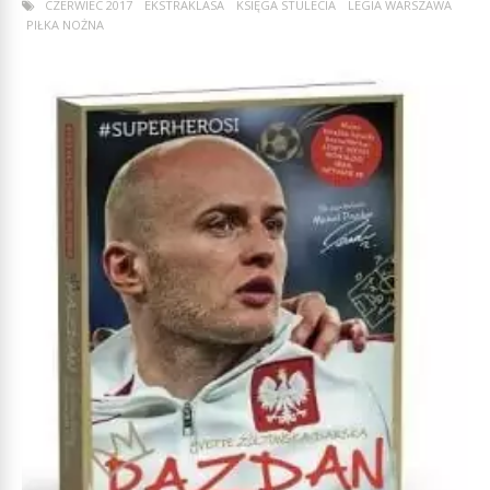
CZERWIEC 2017
EKSTRAKLASA
KSIĘGA STULECIA
LEGIA WARSZAWA
PIŁKA NOŻNA