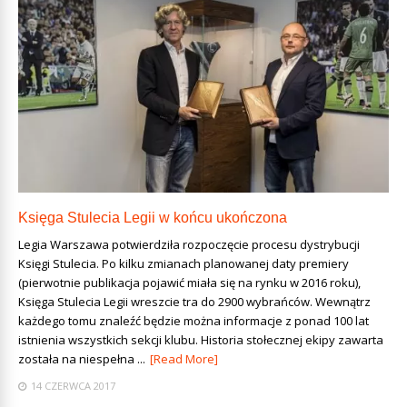
Księga Stulecia Legii w końcu ukończona
Legia Warszawa potwierdziła rozpoczęcie procesu dystrybucji
Księgi Stulecia. Po kilku zmianach planowanej daty premiery
(pierwotnie publikacja pojawić miała się na rynku w 2016 roku),
Księga Stulecia Legii wreszcie trafi do 2900 wybrańców. Wewnątrz
każdego tomu znaleźć będzie można informacje z ponad 100 lat
istnienia wszystkich sekcji klubu. Historia stołecznej ekipy zawarta
została na niespełna ...
[Read More]
14 CZERWCA 2017