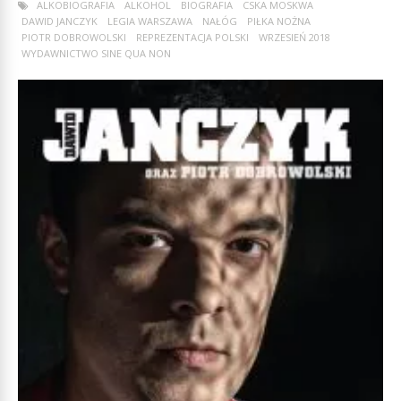
ALKOBIOGRAFIA
ALKOHOL
BIOGRAFIA
CSKA MOSKWA
DAWID JANCZYK
LEGIA WARSZAWA
NAŁÓG
PIŁKA NOŻNA
PIOTR DOBROWOLSKI
REPREZENTACJA POLSKI
WRZESIEŃ 2018
WYDAWNICTWO SINE QUA NON