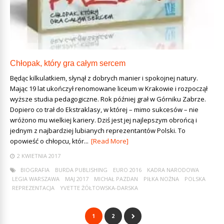
Chłopak, który gra całym sercem
Będąc kilkulatkiem, słynął z dobrych manier i spokojnej natury.
Mając 19 lat ukończył renomowane liceum w Krakowie i rozpoczął
wyższe studia pedagogiczne. Rok później grał w Górniku Zabrze.
Dopiero co trafił do Ekstraklasy, w której – mimo sukcesów – nie
wróżono mu wielkiej kariery. Dziś jest jej najlepszym obrońcą i
jednym z najbardziej lubianych reprezentantów Polski. To
opowieść o chłopcu, któr...
[Read More]
2 KWIETNIA 2017
BIOGRAFIA
BURDA PUBLISHING
EURO 2016
KADRA NARODOWA
LEGIA WARSZAWA
MAJ 2017
MICHAŁ PAZDAN
PIŁKA NOŻNA
POLSKA
REPREZENTACJA
YVETTE ŻÓŁTOWSKA-DARSKA
1
2