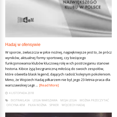
Hadaj w ofensywie
W sporcie, zwłaszcza w piłce nożnej, najpiękniejsze jest to, że prócz
wyników, aktualnej formy sportowej, czy bieżącego
funkcjonowania klubów kluczową rolę w ich postrzeganiu stanowi
historia. Kibice żyją bezgraniczną miłością do swoich zespołów,
które oświetla blask legend, dających radość kolejnym pokoleniom.
Mimo, że Wojciech Hadaj piłkarzem nie był, jego 23-letnia praca dla
warszawskiej Legii ...
[Read More]
4 LISTOPADA 2018
EKSTRAKLASA
LEGIA WARSZAWA
MOJA LEGIA
MOŻNA PRZECZYTAĆ
OFICYNA 4EM
PIŁKA NOŻNA
SPIKER
WOJCIECH HADAJ