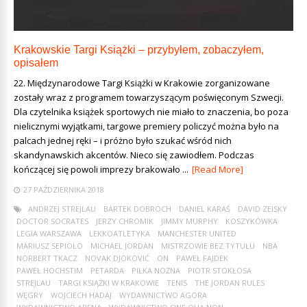
Krakowskie Targi Książki – przybyłem, zobaczyłem,
opisałem
22. Międzynarodowe Targi Książki w Krakowie zorganizowane
zostały wraz z programem towarzyszącym poświęconym Szwecji.
Dla czytelnika książek sportowych nie miało to znaczenia, bo poza
nielicznymi wyjątkami, targowe premiery policzyć można było na
palcach jednej ręki – i próżno było szukać wśród nich
skandynawskich akcentów. Nieco się zawiodłem. Podczas
kończącej się powoli imprezy brakowało ...
[Read More]
27 PAŹDZIERNIKA 2018
ANDRZEJ STREJLAU
BARTEK DOBROCH
DANIEL KARAŚ
DAVID ZEISKY
DOCTOR SOCRATES
JERZY CHROMIK
JIMMY MURPHY
KOSZYKÓWKA
LEGIA WARSZAWA
LEKKOATLETYKA
MANCHESTER UNITED
MARIUSZ SEPIOŁO
MICHAEL JORDAN
MISTRZOWIE BEZ TYTUŁU
NBA
NORBERT TKACZ
NOVAK DJOKOVIĆ
ON
PAWEŁ FAJDEK
PAWEŁ HOCHSTIM
PETARDA
PIŁKA NOŻNA
PIOTR STOKŁOSA
STREJLAU
TARGI KSIĄŻKI W KRAKOWIE
TENIS
THE JORDAN RULES
WĘGRY
WOJCIECH HADAJ
WYDAWNICTWO AGORA