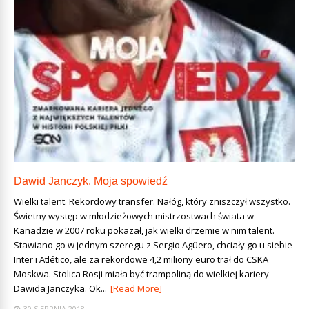
Dawid Janczyk. Moja spowiedź
Wielki talent. Rekordowy transfer. Nałóg, który zniszczył wszystko.
Świetny występ w młodzieżowych mistrzostwach świata w
Kanadzie w 2007 roku pokazał, jak wielki drzemie w nim talent.
Stawiano go w jednym szeregu z Sergio Agüero, chciały go u siebie
Inter i Atlético, ale za rekordowe 4,2 miliony euro trafił do CSKA
Moskwa. Stolica Rosji miała być trampoliną do wielkiej kariery
Dawida Janczyka. Ok...
[Read More]
30 SIERPNIA 2018