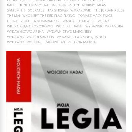
RACHEL IGNOTOFSKY
RAPHAEL HONIGSTEIN
ROBIMY HAŁAS
SAM SMITH
SOCRATES
TARGI KSIĄŻKI W KRAKOWIE
THE JORDAN RULES
THE MAN WHO KEPT THE RED FLAG FLYING
TOMASZ MACKIEWICZ
ULTRA
VIOLETTA DOMARADZKA
WANDA RUTKIEWICZ
WĘGRY
WIELKA KSIĘGA KOSZYKÓWKI
WOJCIECH HADAJ
WYDAWNICTWO AGORA
WYDAWNICTWO ARENA
WYDAWNICTWO MARGINESY
WYDAWNICTWO POLARNY LIS
WYDAWNICTWO SINE QUA NON
WYDAWNICTWO ZNAK
ZAPOWIEDZI
ŻELAZNA AMBICJA