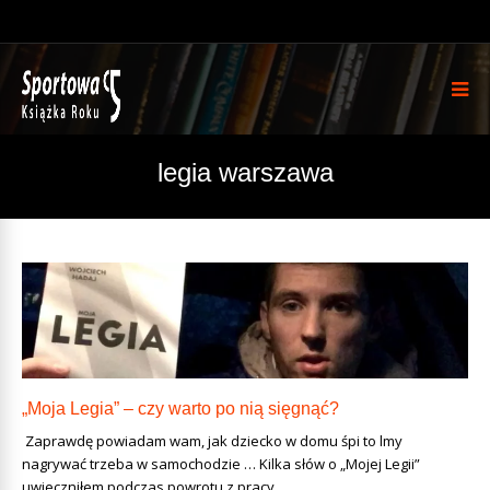
legia warszawa
„Moja Legia” – czy warto po nią sięgnąć?
Zaprawdę powiadam wam, jak dziecko w domu śpi to filmy
nagrywać trzeba w samochodzie … Kilka słów o „Mojej Legii”
uwieczniłem podczas powrotu z pracy.