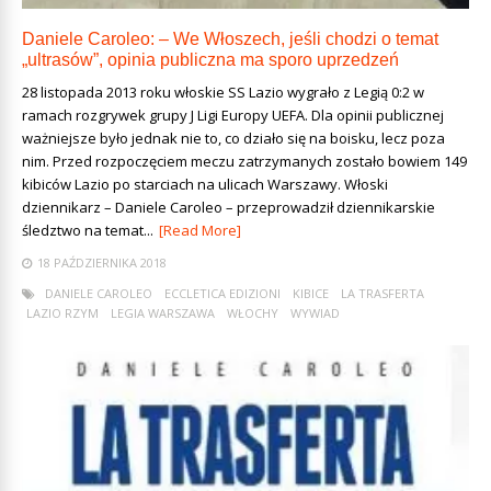
Daniele Caroleo: – We Włoszech, jeśli chodzi o temat
„ultrasów”, opinia publiczna ma sporo uprzedzeń
28 listopada 2013 roku włoskie SS Lazio wygrało z Legią 0:2 w
ramach rozgrywek grupy J Ligi Europy UEFA. Dla opinii publicznej
ważniejsze było jednak nie to, co działo się na boisku, lecz poza
nim. Przed rozpoczęciem meczu zatrzymanych zostało bowiem 149
kibiców Lazio po starciach na ulicach Warszawy. Włoski
dziennikarz – Daniele Caroleo – przeprowadził dziennikarskie
śledztwo na temat...
[Read More]
18 PAŹDZIERNIKA 2018
DANIELE CAROLEO
ECCLETICA EDIZIONI
KIBICE
LA TRASFERTA
LAZIO RZYM
LEGIA WARSZAWA
WŁOCHY
WYWIAD