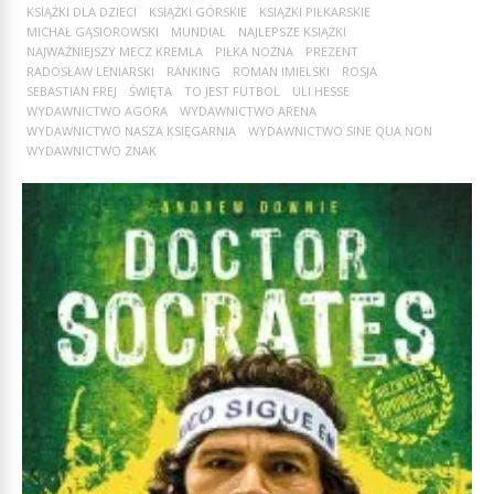
KSIĄŻKI DLA DZIECI
KSIĄŻKI GÓRSKIE
KSIĄŻKI PIŁKARSKIE
MICHAŁ GĄSIOROWSKI
MUNDIAL
NAJLEPSZE KSIĄŻKI
NAJWAŻNIEJSZY MECZ KREMLA
PIŁKA NOŻNA
PREZENT
RADOSŁAW LENIARSKI
RANKING
ROMAN IMIELSKI
ROSJA
SEBASTIAN FREJ
ŚWIĘTA
TO JEST FUTBOL
ULI HESSE
WYDAWNICTWO AGORA
WYDAWNICTWO ARENA
WYDAWNICTWO NASZA KSIĘGARNIA
WYDAWNICTWO SINE QUA NON
WYDAWNICTWO ZNAK