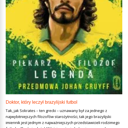
Doktor, który leczył brazylijski futbol
Tak, jak Sokrates – ten grecki – uznawany był za jednego z
najwybitniejszych filozofów starożytności, tak jego brazylijski
imiennik jest jednym z najważniejszych przedstawicieli rodzimego