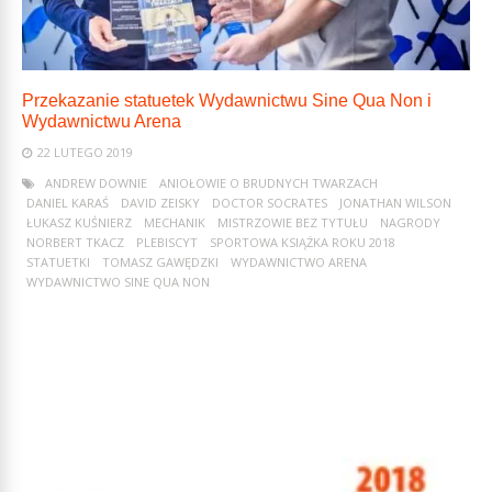
Przekazanie statuetek Wydawnictwu Sine Qua Non i
Wydawnictwu Arena
22 LUTEGO 2019
ANDREW DOWNIE
ANIOŁOWIE O BRUDNYCH TWARZACH
DANIEL KARAŚ
DAVID ZEISKY
DOCTOR SOCRATES
JONATHAN WILSON
ŁUKASZ KUŚNIERZ
MECHANIK
MISTRZOWIE BEZ TYTUŁU
NAGRODY
NORBERT TKACZ
PLEBISCYT
SPORTOWA KSIĄŻKA ROKU 2018
STATUETKI
TOMASZ GAWĘDZKI
WYDAWNICTWO ARENA
WYDAWNICTWO SINE QUA NON