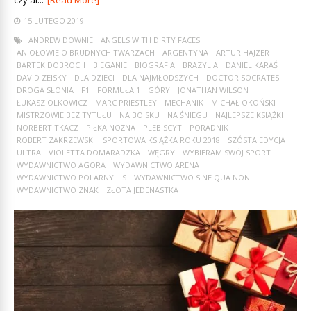
czy al...
[Read More]
15 LUTEGO 2019
ANDREW DOWNIE
ANGELS WITH DIRTY FACES
ANIOŁOWIE O BRUDNYCH TWARZACH
ARGENTYNA
ARTUR HAJZER
BARTEK DOBROCH
BIEGANIE
BIOGRAFIA
BRAZYLIA
DANIEL KARAŚ
DAVID ZEISKY
DLA DZIECI
DLA NAJMŁODSZYCH
DOCTOR SOCRATES
DROGA SŁONIA
F1
FORMUŁA 1
GÓRY
JONATHAN WILSON
ŁUKASZ OLKOWICZ
MARC PRIESTLEY
MECHANIK
MICHAŁ OKOŃSKI
MISTRZOWIE BEZ TYTUŁU
NA BOISKU
NA ŚNIEGU
NAJLEPSZE KSIĄŻKI
NORBERT TKACZ
PIŁKA NOŻNA
PLEBISCYT
PORADNIK
ROBERT ZAKRZEWSKI
SPORTOWA KSIĄŻKA ROKU 2018
SZÓSTA EDYCJA
ULTRA
VIOLETTA DOMARADZKA
WĘGRY
WYBIERAM SWÓJ SPORT
WYDAWNICTWO AGORA
WYDAWNICTWO ARENA
WYDAWNICTWO POLARNY LIS
WYDAWNICTWO SINE QUA NON
WYDAWNICTWO ZNAK
ZŁOTA JEDENASTKA