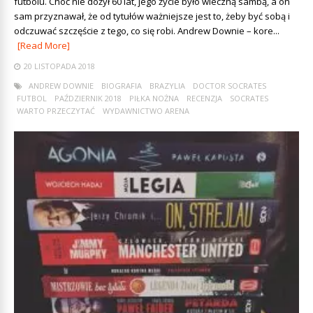
futbolu. Choć nie dożył 60 lat, jego życie było wieczną sambą, a on
sam przyznawał, że od tytułów ważniejsze jest to, żeby być sobą i
odczuwać szczęście z tego, co się robi. Andrew Downie – kore...
[Read More]
20 LISTOPADA 2018
ANDREW DOWNIE
BIOGRAFIA
BRAZYLIA
DOCTOR SOCRATES
FUTBOL
PAŹDZIERNIK 2018
PIŁKA NOŻNA
RECENZJA
SOCRATES
WARTO PRZECZYTAĆ
WYDAWNICTWO ARENA