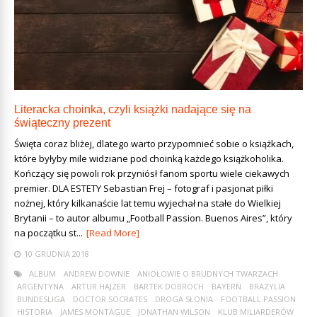
Literacka choinka, czyli książki nadające się na
świąteczny prezent
Święta coraz bliżej, dlatego warto przypomnieć sobie o książkach,
które byłyby mile widziane pod choinką każdego książkoholika.
Kończący się powoli rok przyniósł fanom sportu wiele ciekawych
premier. DLA ESTETY Sebastian Frej – fotograf i pasjonat piłki
nożnej, który kilkanaście lat temu wyjechał na stałe do Wielkiej
Brytanii – to autor albumu „Football Passion. Buenos Aires”, który
na początku st...
[Read More]
10 GRUDNIA 2018
ALBUM
ANDREW DOWNIE
ANIOŁOWIE O BRUDNYCH TWARZACH
ARGENTYNA
ARTUR HAJZER
BARTEK DOBROCH
BAYERN
BRAZYLIA
BUNDESLIGA
DOCTOR SOCRATES
DROGA SŁONIA
FOOTBALL PASSION
HISTORIA
JAMES MONTAGUE
JONATHAN WILSON
KLUB MILIARDERÓW