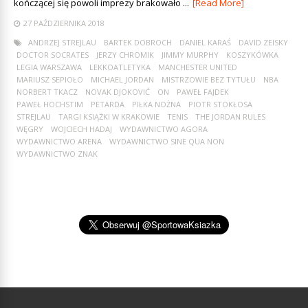
kończącej się powoli imprezy brakowało ...
[Read More]
27 PAŹDZIERNIKA 2018
ANDRZEJ STREJLAU
BARTEK DOBROCH
DANIEL KARAŚ
DAVID ZEISKY
DOCTOR SOCRATES
JERZY CHROMIK
JIMMY MURPHY
KOSZYKÓWKA
LEGIA WARSZAWA
LEKKOATLETYKA
MANCHESTER UNITED
MARIUSZ SEPIOŁO
MICHAEL JORDAN
MISTRZOWIE BEZ TYTUŁU
NBA
NORBERT TKACZ
NOVAK DJOKOVIĆ
ON
PAWEŁ FAJDEK
PAWEŁ HOCHSTIM
PETARDA
PIŁKA NOŻNA
PIOTR STOKŁOSA
STREJLAU
TARGI KSIĄŻKI W KRAKOWIE
TENIS
THE JORDAN RULES
WĘGRY
WOJCIECH HADAJ
WYDAWNICTWO AGORA
WYDAWNICTWO ARENA
WYDAWNICTWO SINE QUA NON
WYDAWNICTWO ZNAK