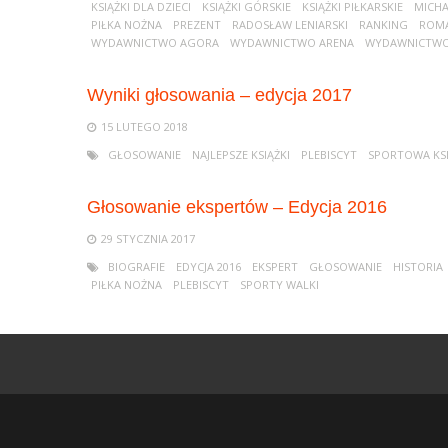
KSIĄŻKI DLA DZIECI
KSIĄŻKI GÓRSKIE
KSIĄŻKI PIŁKARSKIE
MICHA
PIŁKA NOŻNA
PREZENT
RADOSŁAW LENIARSKI
RANKING
ROMA
WYDAWNICTWO AGORA
WYDAWNICTWO ARENA
WYDAWNICTWO 
Wyniki głosowania – edycja 2017
15 LUTEGO 2018
GŁOSOWANIE
NAJLEPSZE KSIĄŻKI
PLEBISCYT
SPORTOWA KS
Głosowanie ekspertów – Edycja 2016
29 STYCZNIA 2017
BIOGRAFIE
EDYCJA 2016
EKSPERT
GŁOSOWANIE
HISTORIA
PIŁKA NOŻNA
PLEBISCYT
SPORTY WALKI