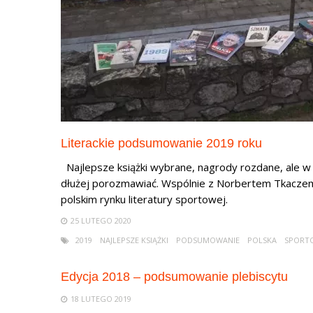
Literackie podsumowanie 2019 roku
Najlepsze książki wybrane, nagrody rozdane, ale w 
dłużej porozmawiać. Wspólnie z Norbertem Tkacze
polskim rynku literatury sportowej.
25 LUTEGO 2020
2019
NAJLEPSZE KSIĄŻKI
PODSUMOWANIE
POLSKA
SPORTO
Edycja 2018 – podsumowanie plebiscytu
18 LUTEGO 2019