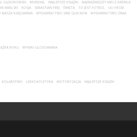
Ł GĄSIOROWSKI
MUNDIAL
NAJLEPSZE KSIĄŻKI
NAJWAŻNIEJSZY MECZ KREMLA
N IMIELSKI
ROSJA
SEBASTIAN FREJ
ŚWIĘTA
TO JEST FUTBOL
ULI HESSE
NASZA KSIĘGARNIA
WYDAWNICTWO SINE QUA NON
WYDAWNICTWO ZNAK
IĄŻKA ROKU
WYNIKI GŁOSOWANIA
KOLARSTWO
LEKKOATLETYKA
MOTORYZACJA
NAJLEPSZE KSIĄŻKI