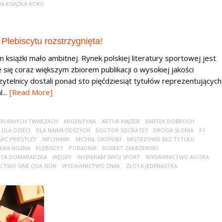
A KSIĄŻKA ROKU
Plebiscytu rozstrzygnięta!
siążki mało ambitnej. Rynek polskiej literatury sportowej jest
 się coraz większym zbiorem publikacji o wysokiej jakości
zytelnicy dostali ponad sto pięćdziesiąt tytułów reprezentujących
...
[Read More]
 BRUDNYCH TWARZACH
ARGENTYNA
ARTUR HAJZER
BARTEK DOBROCH
DLA DZIECI
DLA NAJMŁODSZYCH
DOCTOR SOCRATES
DROGA SŁONIA
F1
RC PRIESTLEY
MECHANIK
MICHAŁ OKOŃSKI
MISTRZOWIE BEZ TYTUŁU
IŁKA NOŻNA
PLEBISCYT
PORADNIK
ROBERT ZAKRZEWSKI
TTA DOMARADZKA
WĘGRY
WYBIERAM SWÓJ SPORT
WYDAWNICTWO AGORA
CTWO SINE QUA NON
WYDAWNICTWO ZNAK
ZŁOTA JEDENASTKA