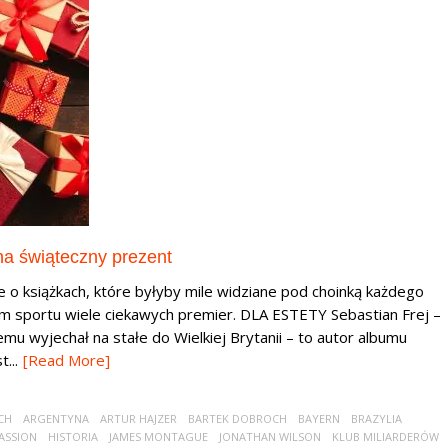
 na świąteczny prezent
e o książkach, które byłyby mile widziane pod choinką każdego
nom sportu wiele ciekawych premier. DLA ESTETY Sebastian Frej –
t temu wyjechał na stałe do Wielkiej Brytanii – to autor albumu
...
[Read More]
CH
ARGENTYNA
ARTUR HAJZER
BARTEK DOBROCH
BAYERN
BRAZYLIA
ASSION
HISTORIA
JAMES MONTAGUE
JONATHAN WILSON
KLUB MILIARDERÓW