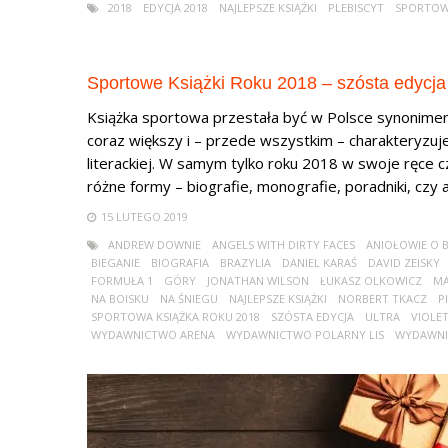
2018
EDYCJA 2018
NAJLEPSZE KSIĄŻKI
PLEBISCYT
SPORTOW
Sportowe Książki Roku 2018 – szósta edycja 
Książka sportowa przestała być w Polsce synonimem k
coraz większy i – przede wszystkim – charakteryzuje
literackiej. W samym tylko roku 2018 w swoje ręce c
różne formy – biografie, monografie, poradniki, czy al
15 LUTEGO 2019
ANDREW DOWNIE
ANGELS WITH DIRTY FACES
ANIOŁOWIE O
BIEGANIE
BIOGRAFIA
BRAZYLIA
DANIEL KARAŚ
DAVID ZEISKY
FORMUŁA 1
GÓRY
JONATHAN WILSON
ŁUKASZ OLKOWICZ
MA
NA BOISKU
NA ŚNIEGU
NAJLEPSZE KSIĄŻKI
NORBERT TKACZ
P
SPORTOWA KSIĄŻKA ROKU 2018
SZÓSTA EDYCJA
ULTRA
VIOLE
WYDAWNICTWO ARENA
WYDAWNICTWO POLARNY LIS
WYDAWNI