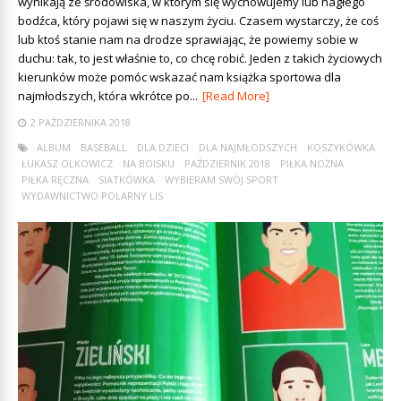
wynikają ze środowiska, w którym się wychowujemy lub nagłego
bodźca, który pojawi się w naszym życiu. Czasem wystarczy, że coś
lub ktoś stanie nam na drodze sprawiając, że powiemy sobie w
duchu: tak, to jest właśnie to, co chcę robić. Jeden z takich życiowych
kierunków może pomóc wskazać nam książka sportowa dla
najmłodszych, która wkrótce po...
[Read More]
2 PAŹDZIERNIKA 2018
ALBUM
BASEBALL
DLA DZIECI
DLA NAJMŁODSZYCH
KOSZYKÓWKA
ŁUKASZ OLKOWICZ
NA BOISKU
PAŹDZIERNIK 2018
PIŁKA NOŻNA
PIŁKA RĘCZNA
SIATKÓWKA
WYBIERAM SWÓJ SPORT
WYDAWNICTWO POLARNY LIS