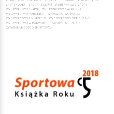
SPORTY WALKI
SPORTY ZIMOWE
WYBIERAM SWÓJ SPORT
WYDAWNICTWO CZARNE
WYDAWNICTWO GALAKTYKA
WYDAWNICTWO MARGINESY
WYDAWNICTWO PASCAL
WYDAWNICTWO POLARNY LIS
WYDAWNICTWO SINE QUA NON
WYDAWNICTWO W PODWÓRKU
ZAPOWIEDZI
ZŁOTA
ŻYWIENIE MŁODEGO SPORTOWCA