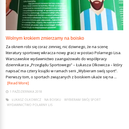
Wolnym krokiem zmierzamy na boisko
Za oknem robi się coraz zimniej, nic dziwnego, że na scenę
literatury sportowej wkracza nowy gracz w postaci Polarnego Lisa.
Warszawskie wydawnictwo zaangażowało do współpracy
dziennikarza „Przeglądu Sportowego” – Łukasza Olkowicza – który
napisać ma cztery książki w ramach serii „Wybieram swój sport”.
Pierwszy tom, o sportach związanych z boiskiem ukaże się na ...
[Read More]
1 PAŹDZIERNIKA 2018
ŁUKASZ OLKOWICZ
NA BOISKU
WYBIERAM SWÓJ SPORT
WYDAWNICTWO POLARNY LIS