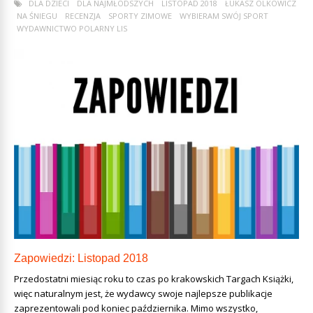
DLA DZIECI
DLA NAJMŁODSZYCH
LISTOPAD 2018
ŁUKASZ OLKOWICZ
NA ŚNIEGU
RECENZJA
SPORTY ZIMOWE
WYBIERAM SWÓJ SPORT
WYDAWNICTWO POLARNY LIS
Zapowiedzi: Listopad 2018
Przedostatni miesiąc roku to czas po krakowskich Targach Książki,
więc naturalnym jest, że wydawcy swoje najlepsze publikacje
zaprezentowali pod koniec października. Mimo wszystko,