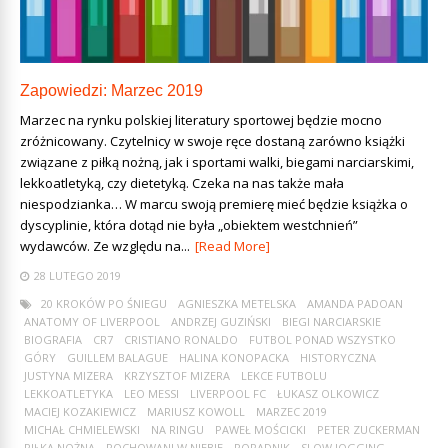
Zapowiedzi: Marzec 2019
Marzec na rynku polskiej literatury sportowej będzie mocno
zróżnicowany. Czytelnicy w swoje ręce dostaną zarówno książki
związane z piłką nożną, jak i sportami walki, biegami narciarskimi,
lekkoatletyką, czy dietetyką. Czeka na nas także mała
niespodzianka… W marcu swoją premierę mieć będzie książka o
dyscyplinie, która dotąd nie była „obiektem westchnień”
wydawców. Ze względu na...
[Read More]
28 LUTEGO 2019
20 KROKÓW PO ŚNIEGU
AGNIESZKA METELSKA
AMANDA PADOAN
ANATOMY OF LIVERPOOL
ANDRZEJ GUZIŃSKI
BIEGI NARCIARSKIE
BIOGRAFIA
CR7
CRISTIANO RONALDO
FUTBOL PONAD WSZYSTKO
GÓRY
GUILLEM BALAGUE
HALINA KONOPACKA
HISTORYCZNA
JUSTYNA MIZERA
KRZYSZTOF MIZERA
LEKCE FUTBOLU
LEKKOATLETYKA
LEO MESSI
LIVERPOOL FC
ŁUKASZ OLKOWICZ
MACIEJ KOZAKIEWICZ
MARIUSZ KOWOLL
MARZEC 2019
MICHAŁ CHMIELEWSKI
NA RINGU
PAWEŁ MOŚCICKI
PETER ZUCKERMAN
PIŁKA NOŻNA
POCHOWANI W NIEBIE
PORADNIK
SLOW JOGGING