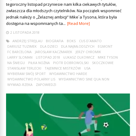
tegoroczny listopad przyniesie nam kilka ciekawych tytułów,
zwłaszcza dla młodszych czytelników. Na początek wspomnieć
jednak należy o „Żelaznej ambicji” Mike`a Tysona, która była
dostępna na wspomnianych ta...
[Read More]
2 LISTOPADA 2018
ANDRZEJ STREJLAU
BIOGRAFIA
BOKS
CUS D`AMATO
DARIUSZ TUZIMEK
DLA DZIECI
DLA NAJMŁODSZYCH
EGMONT
FC BARCELONA
JAROSŁAW KACZMAREK
JERZY CHROMIK
LARRY SLOMAN
LISTOPAD 2018
ŁUKASZ OLKOWICZ
MIKE TYSON
NA ŚNIEGU
PIŁKA NOŻNA
PIOTR DOBROWOLSKI
SKOCZKOWIE
STANISŁAW TERLECKI
TAJEMNICE MISTRZÓW
USA
WYBIERAM SWÓJ SPORT
WYDAWNICTWO HARDE
WYDAWNICTWO POLARNY LIS
WYDAWNICTWO SINE QUA NON
WYWIAD-RZEKA
ZAPOWIEDZI