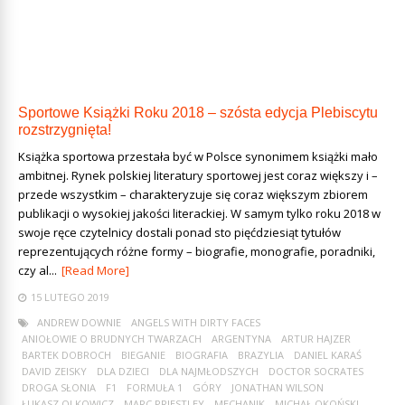
Sportowe Książki Roku 2018 – szósta edycja Plebiscytu
rozstrzygnięta!
Książka sportowa przestała być w Polsce synonimem książki mało
ambitnej. Rynek polskiej literatury sportowej jest coraz większy i –
przede wszystkim – charakteryzuje się coraz większym zbiorem
publikacji o wysokiej jakości literackiej. W samym tylko roku 2018 w
swoje ręce czytelnicy dostali ponad sto pięćdziesiąt tytułów
reprezentujących różne formy – biografie, monografie, poradniki,
czy al...
[Read More]
15 LUTEGO 2019
ANDREW DOWNIE
ANGELS WITH DIRTY FACES
ANIOŁOWIE O BRUDNYCH TWARZACH
ARGENTYNA
ARTUR HAJZER
BARTEK DOBROCH
BIEGANIE
BIOGRAFIA
BRAZYLIA
DANIEL KARAŚ
DAVID ZEISKY
DLA DZIECI
DLA NAJMŁODSZYCH
DOCTOR SOCRATES
DROGA SŁONIA
F1
FORMUŁA 1
GÓRY
JONATHAN WILSON
ŁUKASZ OLKOWICZ
MARC PRIESTLEY
MECHANIK
MICHAŁ OKOŃSKI