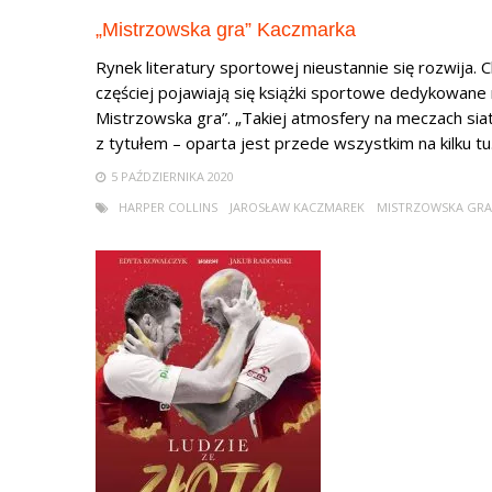
„Mistrzowska gra” Kaczmarka
Rynek literatury sportowej nieustannie się rozwija. 
częściej pojawiają się książki sportowe dedykowane 
Mistrzowska gra”. „Takiej atmosfery na meczach siat
z tytułem – oparta jest przede wszystkim na kilku tu.
5 PAŹDZIERNIKA 2020
HARPER COLLINS
JAROSŁAW KACZMAREK
MISTRZOWSKA GRA