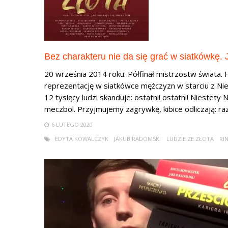
Bez charakteru nie da się grać w siatkówkę. 
20 września 2014 roku. Półfinał mistrzostw świata. 
reprezentację w siatkówce mężczyzn w starciu z N
12 tysięcy ludzi skanduje: ostatni! ostatni! Niestety
meczbol. Przyjmujemy zagrywkę, kibice odliczają: raz,
6 LUTEGO 2020
EDYTA KOWALCZYK
JAKUB RADOMSKI
LUDZIE ZE ZŁOTA
RI