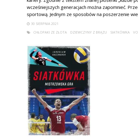
kariery. Zgodnie z tekstem znanej piosenki „każde po
wcześniejszych generacjach można zapomnieć. Przec
sportową. Jednym ze sposobów na poszerzenie wiedzy
30 SIERPNIA 2021
CHŁOPAKI ZE ZŁOTA
DZIEWCZYNY Z BRĄZU
SIATKÓWKA
VO