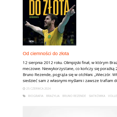
Od ciemności do złota
12 sierpnia 2012 roku. Olimpijski finał, w którym Bra
meczowe. Niewykorzystane, co kończy się porażką 2:
Bruno Rezende, pogrąża się w otchłani. „Wieczór. 
siedzieć sam z własnymi myślami i zawsze trafiam do 
25 CZERWCA 2024
BIOGRAFIA
BRAZYLIA
BRUNO REZENDE
SIATKÓWKA
VOLLE