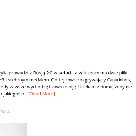
zylia prowadzi z Rosją 2:0 w setach, a w trzecim ma dwie piłki
3 i srebrnym medalem. Od tej chwili rozgrywający Canarinhos,
Wtedy zawsze wychodzę i zawsze piję. Uciekam z domu, żeby nie
jakiegoś b...
[Read More]
YBALL