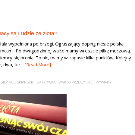
Jacy są Ludzie ze złota?
Hala wypełniona po brzegi. Ogłuszający doping niesie polską
iemcami. Po dwugodzinnej walce mamy wreszcie piłkę meczową.
 Niemcy się bronią. To nic, mamy w zapasie kilka punktów. Kolejny
 dwa, trz...
[Read More]
NGIER AXEL SPRINGER
SIATKÓWKA
WARTO PRZECZYTAĆ
WYWIADY