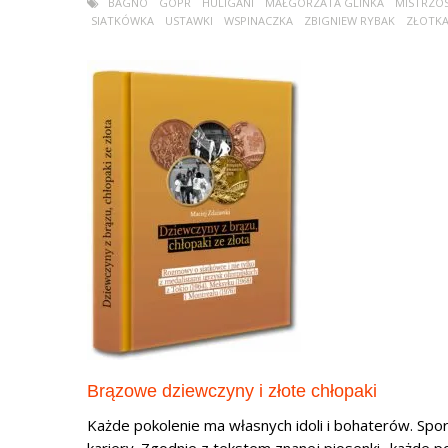
BAGNO
GOPR
HULIGANI
MAŁGORZATA GLINKA
MISTRZO
SIATKÓWKA
USTAWKI
WSPINACZKA
ZBIGNIEW RYBAK
ZŁOTK
Brązowe dziewczyny i złote chłopaki
Każde pokolenie ma własnych idoli i bohaterów. Spor