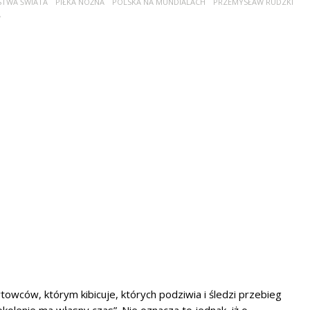
STWA ŚWIATA
PIŁKA NOŻNA
POLSKA NA MUNDIALACH
PRZEMYSŁAW RUDZKI
A
towców, którym kibicuje, których podziwia i śledzi przebieg