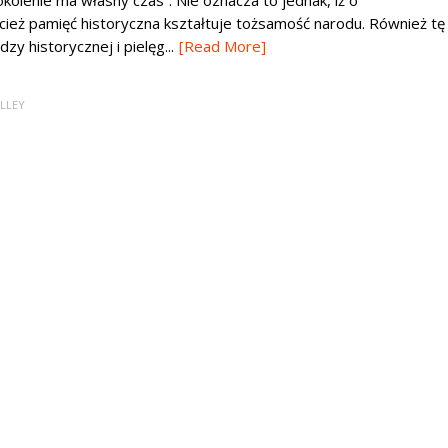
kolenie ma własny czas”. Nie oznacza to jednak, iż o
ież pamięć historyczna kształtuje tożsamość narodu. Również tę
 historycznej i pielęg...
[Read More]
LLEY