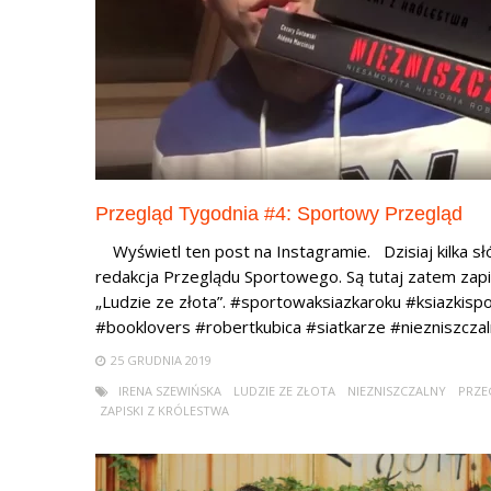
Przegląd Tygodnia #4: Sportowy Przegląd
Wyświetl ten post na Instagramie. Dzisiaj kilka sł
redakcja Przeglądu Sportowego. Są tutaj zatem zapi
„Ludzie ze złota”. #sportowaksiazkaroku #ksiazki
#booklovers #robertkubica #siatkarze #niezniszczaln
25 GRUDNIA 2019
IRENA SZEWIŃSKA
LUDZIE ZE ZŁOTA
NIEZNISZCZALNY
PRZE
ZAPISKI Z KRÓLESTWA