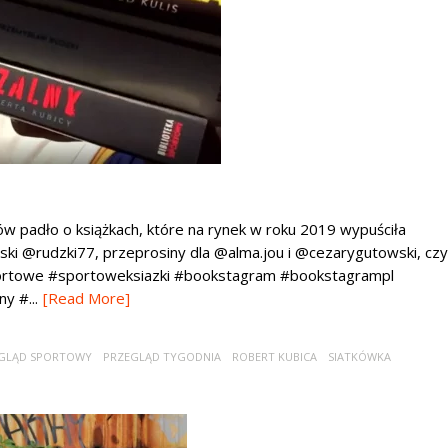
ów padło o książkach, które na rynek w roku 2019 wypuściła
ski @rudzki77, przeprosiny dla @alma.jou i @cezarygutowski, czy
sportowe #sportoweksiazki #bookstagram #bookstagrampl
y #...
[Read More]
GLĄD SPORTOWY
PRZEGLĄD TYGODNIA
ROBERT KUBICA
SIATKÓWKA