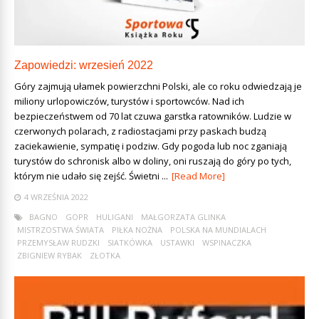
Zapowiedzi: wrzesień 2022
Góry zajmują ułamek powierzchni Polski, ale co roku odwiedzają je
miliony urlopowiczów, turystów i sportowców. Nad ich
bezpieczeństwem od 70 lat czuwa garstka ratowników. Ludzie w
czerwonych polarach, z radiostacjami przy paskach budzą
zaciekawienie, sympatię i podziw. Gdy pogoda lub noc zganiają
turystów do schronisk albo w doliny, oni ruszają do góry po tych,
którym nie udało się zejść. Świetni ...
[Read More]
4 WRZEŚNIA 2022
BAGNO
GOPR
HULIGANI
MAŁGORZATA GLINKA
MISTRZOSTWA ŚWIATA
PIŁKA NOŻNA
POLSKA NA MUNDIALACH
PRZEMYSŁAW RUDZKI
SIATKÓWKA
USTAWKI
WSPINACZKA
ZBIGNIEW RYBAK
ZŁOTKA