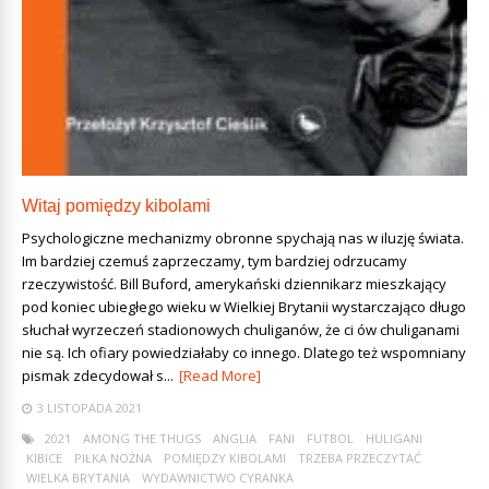
Witaj pomiędzy kibolami
Psychologiczne mechanizmy obronne spychają nas w iluzję świata.
Im bardziej czemuś zaprzeczamy, tym bardziej odrzucamy
rzeczywistość. Bill Buford, amerykański dziennikarz mieszkający
pod koniec ubiegłego wieku w Wielkiej Brytanii wystarczająco długo
słuchał wyrzeczeń stadionowych chuliganów, że ci ów chuliganami
nie są. Ich ofiary powiedziałaby co innego. Dlatego też wspomniany
pismak zdecydował s...
[Read More]
3 LISTOPADA 2021
2021
AMONG THE THUGS
ANGLIA
FANI
FUTBOL
HULIGANI
KIBICE
PIŁKA NOŻNA
POMIĘDZY KIBOLAMI
TRZEBA PRZECZYTAĆ
WIELKA BRYTANIA
WYDAWNICTWO CYRANKA