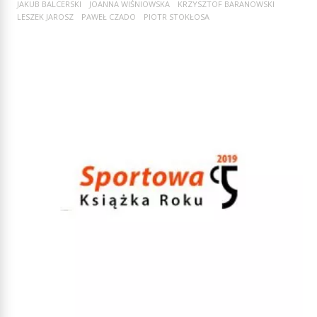
JAKUB BALCERSKI
JOANNA WIŚNIOWSKA
KRZYSZTOF BARANOWSKI
LESZEK JAROSZ
PAWEŁ CZADO
PIOTR STOKŁOSA