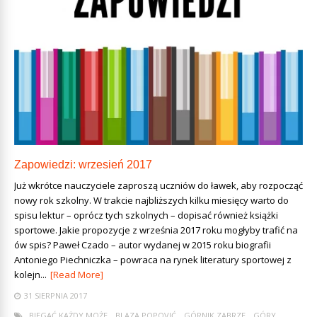
Zapowiedzi: wrzesień 2017
Już wkrótce nauczyciele zaproszą uczniów do ławek, aby rozpocząć
nowy rok szkolny. W trakcie najbliższych kilku miesięcy warto do
spisu lektur – oprócz tych szkolnych – dopisać również książki
sportowe. Jakie propozycje z września 2017 roku mogłyby trafić na
ów spis? Paweł Czado – autor wydanej w 2015 roku biografii
Antoniego Piechniczka – powraca na rynek literatury sportowej z
kolejn...
[Read More]
31 SIERPNIA 2017
BIEGAĆ KAŻDY MOŻE
BLAZA POPOVIĆ
GÓRNIK ZABRZE
GÓRY