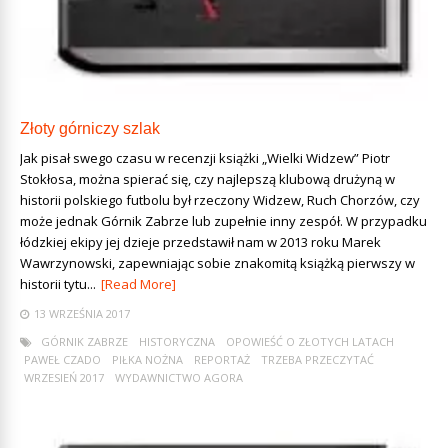
Złoty górniczy szlak
Jak pisał swego czasu w recenzji książki „Wielki Widzew” Piotr
Stokłosa, można spierać się, czy najlepszą klubową drużyną w
historii polskiego futbolu był rzeczony Widzew, Ruch Chorzów, czy
może jednak Górnik Zabrze lub zupełnie inny zespół. W przypadku
łódzkiej ekipy jej dzieje przedstawił nam w 2013 roku Marek
Wawrzynowski, zapewniając sobie znakomitą książką pierwszy w
historii tytu...
[Read More]
13 WRZEŚNIA 2017
GÓRNIK ZABRZE
HISTORYCZNA
OPOWIEŚĆ O ZŁOTYCH LATACH
PAWEŁ CZADO
PIŁKA NOŻNA
REPORTAŻ
TRZEBA PRZECZYTAĆ
WRZESIEŃ 2017
WYDAWNICTWO AGORA