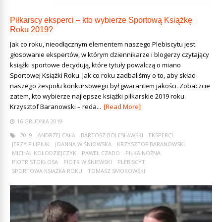
Piłkarscy eksperci – kto wybierze Sportową Książkę
Roku 2019?
Jak co roku, nieodłącznym elementem naszego Plebiscytu jest
głosowanie ekspertów, w którym dziennikarze i blogerzy czytający
książki sportowe decydują, które tytuły powalczą o miano
Sportowej Książki Roku. Jak co roku zadbaliśmy o to, aby skład
naszego zespołu konkursowego był gwarantem jakości. Zobaczcie
zatem, kto wybierze najlepsze książki piłkarskie 2019 roku.
Krzysztof Baranowski – reda...
[Read More]
16 GRUDNIA 2019
2019
ANDRZEJ CAŁA
BARTOSZ BOLESŁAWSKI
EKSPERCI
JERZY FILIPIUK
JOANNA WIŚNIOWSKA
KRZYSZTOF BARANOWSKI
MICHAŁ KOŁODZIEJCZYK
PAWEŁ CZADO
PIŁKA NOŻNA
PIOTR STOKŁOSA
PIOTR WIŚNIEWSKI
PLEBISCYT
SPORTOWA KSIĄŻKA ROKU
TOMASZ SMOKOWSKI