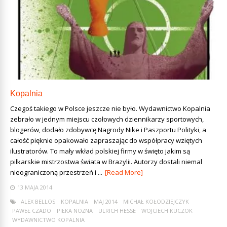
Kopalnia
Czegoś takiego w Polsce jeszcze nie było. Wydawnictwo Kopalnia
zebrało w jednym miejscu czołowych dziennikarzy sportowych,
blogerów, dodało zdobywcę Nagrody Nike i Paszportu Polityki, a
całość pięknie opakowało zapraszając do współpracy wziętych
ilustratorów. To mały wkład polskiej firmy w święto jakim są
piłkarskie mistrzostwa świata w Brazylii. Autorzy dostali niemal
nieograniczoną przestrzeń i ...
[Read More]
13 MAJA 2014
ALEX BELLOS
KOPALNIA
MAJ 2014
MICHAŁ KOŁODZIEJCZYK
PAWEŁ CZADO
PIŁKA NOŻNA
ULRICH HESSE
WOJCIECH KUCZOK
WYDAWNICTWO KOPALNIA