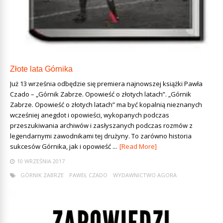
Złote lata Górnika
Już 13 września odbędzie się premiera najnowszej książki Pawła
Czado – „Górnik Zabrze. Opowieść o złotych latach”. „Górnik
Zabrze. Opowieść o złotych latach” ma być kopalnią nieznanych
wcześniej anegdot i opowieści, wykopanych podczas
przeszukiwania archiwów i zasłyszanych podczas rozmów z
legendarnymi zawodnikami tej drużyny. To zarówno historia
sukcesów Górnika, jak i opowieść ...
[Read More]
10 WRZEŚNIA 2017
GÓRNIK ZABRZE
PAWEŁ CZADO
WYDAWNICTWO AGORA