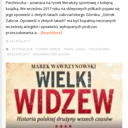
Piechniczka – powraca na rynek literatury sportowej z kolejną
książką. We wrześniu 2017 roku na sklepowych półkach pojawi się
jego opowieść o złotych latach zabrzańskiego Górnika. „Górnik
Zabrze. Opowieść o złotych latach” ma być kopalnią nieznanych
wcześniej anegdot i opowieści, wykopanych podczas
przeszukiwania a...
[Read More]
26 LIPCA 2017
EKSTRAKLASA
GÓRNIK ZABRZE
PAWEŁ CZADO
PIŁKA NOŻNA
WRZESIEŃ 2017
WYDAWNICTWO AGORA