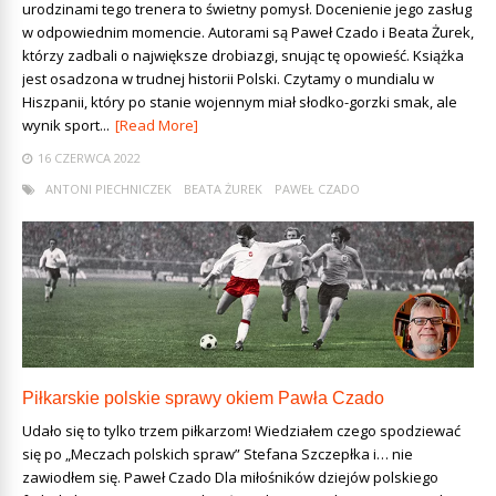
urodzinami tego trenera to świetny pomysł. Docenienie jego zasług
w odpowiednim momencie. Autorami są Paweł Czado i Beata Żurek,
którzy zadbali o największe drobiazgi, snując tę opowieść. Książka
jest osadzona w trudnej historii Polski. Czytamy o mundialu w
Hiszpanii, który po stanie wojennym miał słodko-gorzki smak, ale
wynik sport...
[Read More]
16 CZERWCA 2022
ANTONI PIECHNICZEK
BEATA ŻUREK
PAWEŁ CZADO
Piłkarskie polskie sprawy okiem Pawła Czado
Udało się to tylko trzem piłkarzom! Wiedziałem czego spodziewać
się po „Meczach polskich spraw” Stefana Szczepłka i… nie
zawiodłem się. Paweł Czado Dla miłośników dziejów polskiego