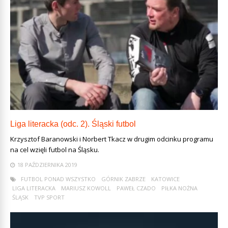
Liga literacka (odc. 2). Śląski futbol
Krzysztof Baranowski i Norbert Tkacz w drugim odcinku programu
na cel wzięli futbol na Śląsku.
18 PAŹDZIERNIKA 2019
FUTBOL PONAD WSZYSTKO
GÓRNIK ZABRZE
KATOWICE
LIGA LITERACKA
MARIUSZ KOWOLL
PAWEŁ CZADO
PIŁKA NOŻNA
ŚLĄSK
TVP SPORT