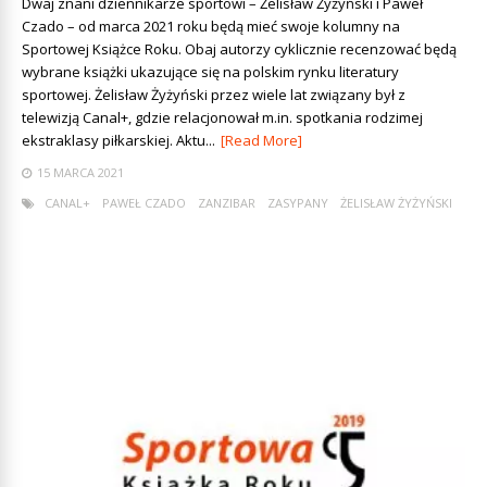
Dwaj znani dziennikarze sportowi – Żelisław Żyżyński i Paweł
Czado – od marca 2021 roku będą mieć swoje kolumny na
Sportowej Książce Roku. Obaj autorzy cyklicznie recenzować będą
wybrane książki ukazujące się na polskim rynku literatury
sportowej. Żelisław Żyżyński przez wiele lat związany był z
telewizją Canal+, gdzie relacjonował m.in. spotkania rodzimej
ekstraklasy piłkarskiej. Aktu...
[Read More]
15 MARCA 2021
CANAL+
PAWEŁ CZADO
ZANZIBAR
ZASYPANY
ŻELISŁAW ŻYŻYŃSKI