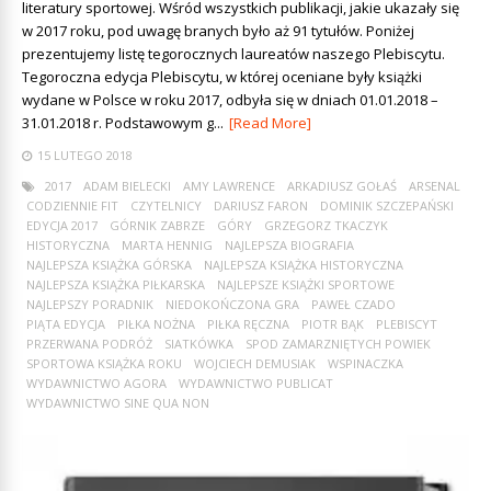
literatury sportowej. Wśród wszystkich publikacji, jakie ukazały się
w 2017 roku, pod uwagę branych było aż 91 tytułów. Poniżej
prezentujemy listę tegorocznych laureatów naszego Plebiscytu.
Tegoroczna edycja Plebiscytu, w której oceniane były książki
wydane w Polsce w roku 2017, odbyła się w dniach 01.01.2018 –
31.01.2018 r. Podstawowym g...
[Read More]
15 LUTEGO 2018
2017
ADAM BIELECKI
AMY LAWRENCE
ARKADIUSZ GOŁAŚ
ARSENAL
CODZIENNIE FIT
CZYTELNICY
DARIUSZ FARON
DOMINIK SZCZEPAŃSKI
EDYCJA 2017
GÓRNIK ZABRZE
GÓRY
GRZEGORZ TKACZYK
HISTORYCZNA
MARTA HENNIG
NAJLEPSZA BIOGRAFIA
NAJLEPSZA KSIĄŻKA GÓRSKA
NAJLEPSZA KSIĄŻKA HISTORYCZNA
NAJLEPSZA KSIĄŻKA PIŁKARSKA
NAJLEPSZE KSIĄŻKI SPORTOWE
NAJLEPSZY PORADNIK
NIEDOKOŃCZONA GRA
PAWEŁ CZADO
PIĄTA EDYCJA
PIŁKA NOŻNA
PIŁKA RĘCZNA
PIOTR BĄK
PLEBISCYT
PRZERWANA PODRÓŻ
SIATKÓWKA
SPOD ZAMARZNIĘTYCH POWIEK
SPORTOWA KSIĄŻKA ROKU
WOJCIECH DEMUSIAK
WSPINACZKA
WYDAWNICTWO AGORA
WYDAWNICTWO PUBLICAT
WYDAWNICTWO SINE QUA NON