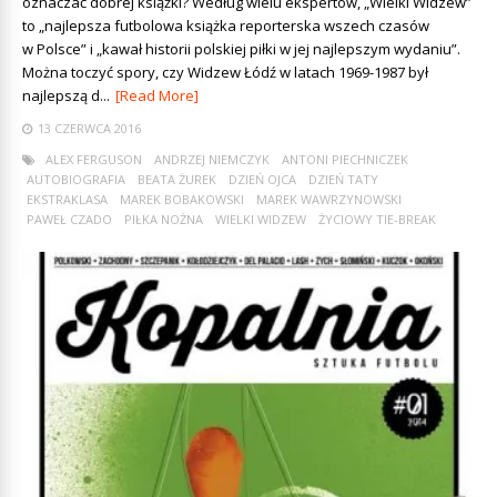
oznaczać dobrej książki? Według wielu ekspertów, „Wielki Widzew”
to „najlepsza futbolowa książka reporterska wszech czasów
w Polsce” i „kawał historii polskiej piłki w jej najlepszym wydaniu”.
Można toczyć spory, czy Widzew Łódź w latach 1969-1987 był
najlepszą d...
[Read More]
13 CZERWCA 2016
ALEX FERGUSON
ANDRZEJ NIEMCZYK
ANTONI PIECHNICZEK
AUTOBIOGRAFIA
BEATA ŻUREK
DZIEŃ OJCA
DZIEŃ TATY
EKSTRAKLASA
MAREK BOBAKOWSKI
MAREK WAWRZYNOWSKI
PAWEŁ CZADO
PIŁKA NOŻNA
WIELKI WIDZEW
ŻYCIOWY TIE-BREAK