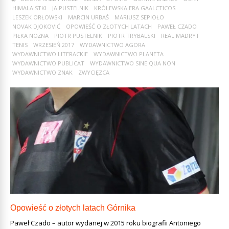
HIMALAISTKI
JA PUSTELNIK
KRÓLEWSKA ERA GAALCTICOS
LESZEK ORŁOWSKI
MARCIN URBAŚ
MARIUSZ SEPIOŁO
NOVAK DJOKOVIĆ
OPOWIEŚĆ O ZŁOTYCH LATACH
PAWEŁ CZADO
PIŁKA NOŻNA
PIOTR PUSTELNIK
PIOTR TRYBALSKI
REAL MADRYT
TENIS
WRZESIEŃ 2017
WYDAWNICTWO AGORA
WYDAWNICTWO LITERACKIE
WYDAWNICTWO PLANETA
WYDAWNICTWO PUBLICAT
WYDAWNICTWO SINE QUA NON
WYDAWNICTWO ZNAK
ZWYCIĘZCA
Opowieść o złotych latach Górnika
Paweł Czado – autor wydanej w 2015 roku biografii Antoniego