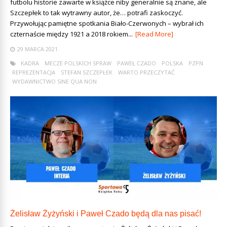
futbolu historie zawarte w książce niby generalnie są znane, ale
Szczepłek to tak wytrawny autor, że… potrafi zaskoczyć.
Przywołując pamiętne spotkania Biało-Czerwonych – wybrał ich
czternaście między 1921 a 2018 rokiem...
[Read More]
29 MARCA 2021
KADRA
MECZE POLSKICH SPRAW
PAWEŁ CZADO
POLSKA
PZPN
REPREZENTACJA
STEFAN SZCZEPŁEK
WARTO PRZECZYTAĆ
WYDAWNICTWO SINE QUA NON
Żelisław Żyżyński i Paweł Czado będą dla nas pisać!