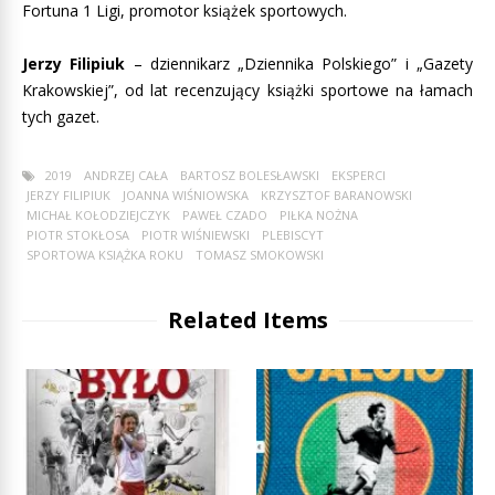
Fortuna 1 Ligi, promotor książek sportowych.
Jerzy Filipiuk
– dziennikarz „Dziennika Polskiego” i „Gazety
Krakowskiej”, od lat recenzujący książki sportowe na łamach
tych gazet.
2019
ANDRZEJ CAŁA
BARTOSZ BOLESŁAWSKI
EKSPERCI
JERZY FILIPIUK
JOANNA WIŚNIOWSKA
KRZYSZTOF BARANOWSKI
MICHAŁ KOŁODZIEJCZYK
PAWEŁ CZADO
PIŁKA NOŻNA
PIOTR STOKŁOSA
PIOTR WIŚNIEWSKI
PLEBISCYT
SPORTOWA KSIĄŻKA ROKU
TOMASZ SMOKOWSKI
Related Items