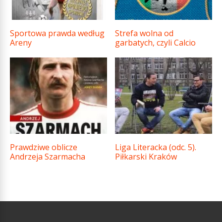
Sportowa prawda według
Strefa wolna od
Areny
garbatych, czyli Calcio
Prawdziwe oblicze
Liga Literacka (odc. 5).
Andrzeja Szarmacha
Piłkarski Kraków