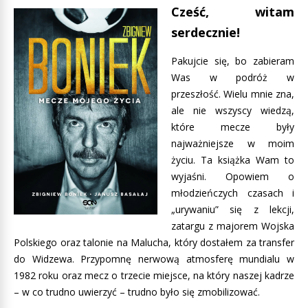
Cześć, witam
serdecznie!
Pakujcie się, bo zabieram
Was w podróż w
przeszłość. Wielu mnie zna,
ale nie wszyscy wiedzą,
które mecze były
najważniejsze w moim
życiu. Ta książka Wam to
wyjaśni. Opowiem o
młodzieńczych czasach i
„urywaniu” się z lekcji,
zatargu z majorem Wojska
Polskiego oraz talonie na Malucha, który dostałem za transfer
do Widzewa. Przypomnę nerwową atmosferę mundialu w
1982 roku oraz mecz o trzecie miejsce, na który naszej kadrze
– w co trudno uwierzyć – trudno było się zmobilizować.