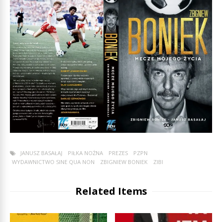
JANUSZ BASAŁAJ
PIŁKA NOŻNA
PREZES
PZPN
WYDAWNICTWO SINE QUA NON
ZBIGNIEW BONIEK
ZIBI
Related Items