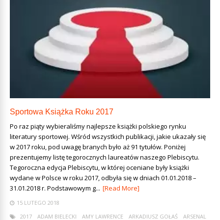
Sportowa Książka Roku 2017
Po raz piąty wybieraliśmy najlepsze książki polskiego rynku
literatury sportowej. Wśród wszystkich publikacji, jakie ukazały się
w 2017 roku, pod uwagę branych było aż 91 tytułów. Poniżej
prezentujemy listę tegorocznych laureatów naszego Plebiscytu.
Tegoroczna edycja Plebiscytu, w której oceniane były książki
wydane w Polsce w roku 2017, odbyła się w dniach 01.01.2018 –
31.01.2018 r. Podstawowym g...
[Read More]
15 LUTEGO 2018
2017
ADAM BIELECKI
AMY LAWRENCE
ARKADIUSZ GOŁAŚ
ARSENAL