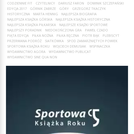
CODZIENNIE FIT
CZYTELNICY
DARIUSZ FARON
DOMINIK SZCZEPAŃSKI
EDYCJA 2017
GÓRNIK ZABRZE
GÓRY
GRZEGORZ TKACZYK
HISTORYCZNA
MARTA HENNIG
NAJLEPSZA BIOGRAFIA
NAJLEPSZA KSIĄŻKA GÓRSKA
NAJLEPSZA KSIĄŻKA HISTORYCZNA
NAJLEPSZA KSIĄŻKA PIŁKARSKA
NAJLEPSZE KSIĄŻKI SPORTOWE
NAJLEPSZY PORADNIK
NIEDOKOŃCZONA GRA
PAWEŁ CZADO
PIĄTA EDYCJA
PIŁKA NOŻNA
PIŁKA RĘCZNA
PIOTR BĄK
PLEBISCYT
PRZERWANA PODRÓŻ
SIATKÓWKA
SPOD ZAMARZNIĘTYCH POWIEK
SPORTOWA KSIĄŻKA ROKU
WOJCIECH DEMUSIAK
WSPINACZKA
WYDAWNICTWO AGORA
WYDAWNICTWO PUBLICAT
WYDAWNICTWO SINE QUA NON