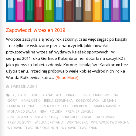
Zapowiedzi: wrzesień 2019
Wkrótce zaczyna się nowy rok szkolny, czas więc sięgać po książki
– nie tylko te wskazane przez nauczycieli. Jakie nowości
przygotowali na wrzesień wydawcy książek sportowych? W
sierpniu 2011 roku Gerlinde Kaltenbrunner dotarła na szczyt K2 i
jako pierwsza kobieta zdobyła Koronę Himalajów i Karakorum bez
użycia tlenu. Przed nią próbowało wiele kobiet –wśród nich Polka
Wanda Rutkiewicz, która...
[Read More]
1 WRZEŚNIA 2019
A.J. BAIME
ANDREA ANASTASI
FERRARI
FORD
FRANK WORRALL
GÓRY
HIMALAISTKI
IRENA SZEWIŃSKA
KOSZYKÓWKA
LE MANS
LEKKOATLETYKA
LESZEK CICHY
LFC
LIVERPOOL
MAREK KAMIŃSKI
MOHAMED SALAH
NBA
POLSKA
PREMIER LEAGUE
RINGIER AXEL SPRINGER
SHAQ
SHAQUILLE O’NEAL
SIATKÓWKA
TRZY BIEGUNY
WIELKA BRYTANIA
WSPINACZKA
WYDAWNICTWO ARENA
WYDAWNICTWO SINE QUA NON
WYDAWNICTWO ZNAK