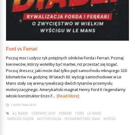
Ford vs Ferrari
Poczuj moc i usłysz ryk potężnych silników Forda i Ferrari. Poznaj
kierowców, którzy woleliby być martwi, niż przestać się ścigać.
Poczuj dreszcz, jaki może dać tylko pęd samochodu mknącego 320
kilometrów na godzinę. W latach 60. wyścigi samochodowe w Le
Mans stały się areną rywalizacji dwóch tytanów przemysłu
motoryzacyjnego. Amerykański magnat Henry Ford II i legendarny
włoski konstruktor Enzo F...
[Read More]
1 KWIETNIA 2019
A.J. BAIME
CZERWIEC 2019
FERRARI
FORD
LE MANS
MARIUSZ GĄDEK
MOTORYZACJA
WYDAWNICTWO ZNAK
WYŚCIG