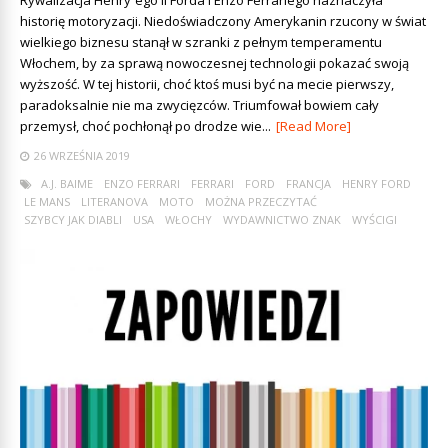
Rywalizacja Henry`ego II Forda i Enzo Ferrariego naznaczyła
historię motoryzacji. Niedoświadczony Amerykanin rzucony w świat
wielkiego biznesu stanął w szranki z pełnym temperamentu
Włochem, by za sprawą nowoczesnej technologii pokazać swoją
wyższość. W tej historii, choć ktoś musi być na mecie pierwszy,
paradoksalnie nie ma zwycięzców. Triumfował bowiem cały
przemysł, choć pochłonął po drodze wie...
[Read More]
26 WRZEŚNIA 2019
A.J. BAIME
ENZO FERRARI
FERRARI
FORD
FRANCJA
HENRY FORD
LE MANS
LITERANOVA
MOTO
MOŻNA PRZECZYTAĆ
SZYBCY JAK DIABLI
USA
WŁOCHY
WYDAWNICTWO ZNAK
WYŚCIGI