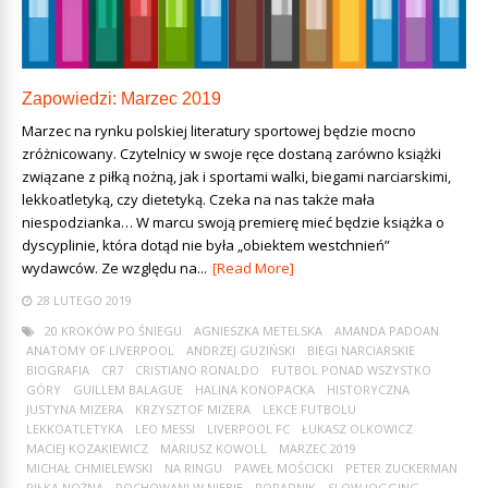
Zapowiedzi: Marzec 2019
Marzec na rynku polskiej literatury sportowej będzie mocno
zróżnicowany. Czytelnicy w swoje ręce dostaną zarówno książki
związane z piłką nożną, jak i sportami walki, biegami narciarskimi,
lekkoatletyką, czy dietetyką. Czeka na nas także mała
niespodzianka… W marcu swoją premierę mieć będzie książka o
dyscyplinie, która dotąd nie była „obiektem westchnień”
wydawców. Ze względu na...
[Read More]
28 LUTEGO 2019
20 KROKÓW PO ŚNIEGU
AGNIESZKA METELSKA
AMANDA PADOAN
ANATOMY OF LIVERPOOL
ANDRZEJ GUZIŃSKI
BIEGI NARCIARSKIE
BIOGRAFIA
CR7
CRISTIANO RONALDO
FUTBOL PONAD WSZYSTKO
GÓRY
GUILLEM BALAGUE
HALINA KONOPACKA
HISTORYCZNA
JUSTYNA MIZERA
KRZYSZTOF MIZERA
LEKCE FUTBOLU
LEKKOATLETYKA
LEO MESSI
LIVERPOOL FC
ŁUKASZ OLKOWICZ
MACIEJ KOZAKIEWICZ
MARIUSZ KOWOLL
MARZEC 2019
MICHAŁ CHMIELEWSKI
NA RINGU
PAWEŁ MOŚCICKI
PETER ZUCKERMAN
PIŁKA NOŻNA
POCHOWANI W NIEBIE
PORADNIK
SLOW JOGGING