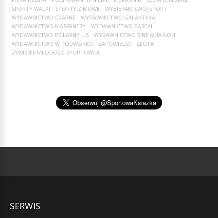
SPORTY WALKI
SPORTY ZIMOWE
WYBIERAM SWÓJ SPORT
WYDAWNICTWO CZARNE
WYDAWNICTWO GALAKTYKA
WYDAWNICTWO MARGINESY
WYDAWNICTWO PASCAL
WYDAWNICTWO POLARNY LIS
WYDAWNICTWO SINE QUA NON
WYDAWNICTWO W PODWÓRKU
ZAPOWIEDZI
ZŁOTA
ŻYWIENIE MŁODEGO SPORTOWCA
SERWIS