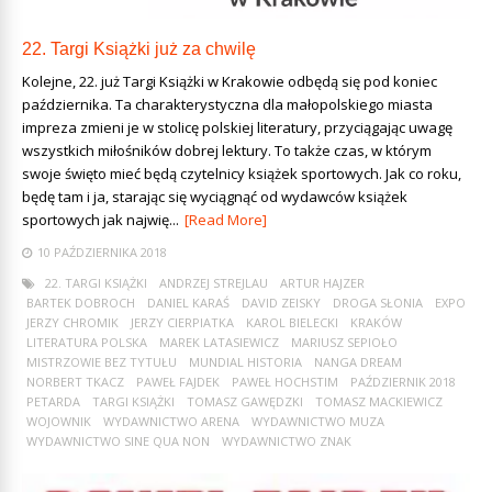
22. Targi Książki już za chwilę
Kolejne, 22. już Targi Książki w Krakowie odbędą się pod koniec
października. Ta charakterystyczna dla małopolskiego miasta
impreza zmieni je w stolicę polskiej literatury, przyciągając uwagę
wszystkich miłośników dobrej lektury. To także czas, w którym
swoje święto mieć będą czytelnicy książek sportowych. Jak co roku,
będę tam i ja, starając się wyciągnąć od wydawców książek
sportowych jak najwię...
[Read More]
10 PAŹDZIERNIKA 2018
22. TARGI KSIĄŻKI
ANDRZEJ STREJLAU
ARTUR HAJZER
BARTEK DOBROCH
DANIEL KARAŚ
DAVID ZEISKY
DROGA SŁONIA
EXPO
JERZY CHROMIK
JERZY CIERPIATKA
KAROL BIELECKI
KRAKÓW
LITERATURA POLSKA
MAREK LATASIEWICZ
MARIUSZ SEPIOŁO
MISTRZOWIE BEZ TYTUŁU
MUNDIAL HISTORIA
NANGA DREAM
NORBERT TKACZ
PAWEŁ FAJDEK
PAWEŁ HOCHSTIM
PAŹDZIERNIK 2018
PETARDA
TARGI KSIĄŻKI
TOMASZ GAWĘDZKI
TOMASZ MACKIEWICZ
WOJOWNIK
WYDAWNICTWO ARENA
WYDAWNICTWO MUZA
WYDAWNICTWO SINE QUA NON
WYDAWNICTWO ZNAK