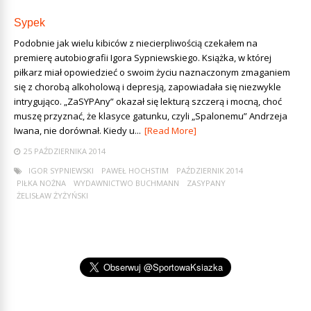
Sypek
Podobnie jak wielu kibiców z niecierpliwością czekałem na
premierę autobiografii Igora Sypniewskiego. Książka, w której
piłkarz miał opowiedzieć o swoim życiu naznaczonym zmaganiem
się z chorobą alkoholową i depresją, zapowiadała się niezwykle
intrygująco. „ZaSYPAny” okazał się lekturą szczerą i mocną, choć
muszę przyznać, że klasyce gatunku, czyli „Spalonemu” Andrzeja
Iwana, nie dorównał. Kiedy u...
[Read More]
25 PAŹDZIERNIKA 2014
IGOR SYPNIEWSKI
PAWEŁ HOCHSTIM
PAŹDZIERNIK 2014
PIŁKA NOŻNA
WYDAWNICTWO BUCHMANN
ZASYPANY
ŻELISŁAW ŻYŻYŃSKI