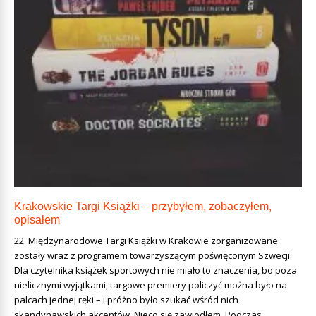
Krakowskie Targi Książki – przybyłem, zobaczyłem,
opisałem
22. Międzynarodowe Targi Książki w Krakowie zorganizowane
zostały wraz z programem towarzyszącym poświęconym Szwecji.
Dla czytelnika książek sportowych nie miało to znaczenia, bo poza
nielicznymi wyjątkami, targowe premiery policzyć można było na
palcach jednej ręki – i próżno było szukać wśród nich
skandynawskich akcentów. Nieco się zawiodłem. Podczas