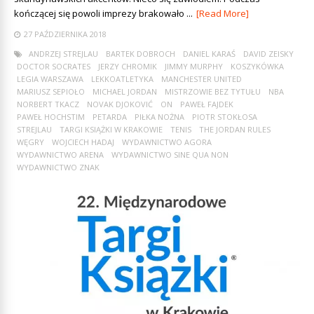
kończącej się powoli imprezy brakowało ...
[Read More]
27 PAŹDZIERNIKA 2018
ANDRZEJ STREJLAU
BARTEK DOBROCH
DANIEL KARAŚ
DAVID ZEISKY
DOCTOR SOCRATES
JERZY CHROMIK
JIMMY MURPHY
KOSZYKÓWKA
LEGIA WARSZAWA
LEKKOATLETYKA
MANCHESTER UNITED
MARIUSZ SEPIOŁO
MICHAEL JORDAN
MISTRZOWIE BEZ TYTUŁU
NBA
NORBERT TKACZ
NOVAK DJOKOVIĆ
ON
PAWEŁ FAJDEK
PAWEŁ HOCHSTIM
PETARDA
PIŁKA NOŻNA
PIOTR STOKŁOSA
STREJLAU
TARGI KSIĄŻKI W KRAKOWIE
TENIS
THE JORDAN RULES
WĘGRY
WOJCIECH HADAJ
WYDAWNICTWO AGORA
WYDAWNICTWO ARENA
WYDAWNICTWO SINE QUA NON
WYDAWNICTWO ZNAK