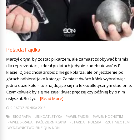
Petarda Fajdka
Marzył o tym, by zostać piłkarzem, ale zamiast zdobywać bramki
dla reprezentacji, zdołał po latach jedynie zadebiutować w B-
klasie. Ojciec chciał zrobić z niego kolarza, ale on jeżdżenie po
górach odbierał jako katorgę. Zamiast dwóch kółek wybrał więc
jedno duże koło – to znajdujące się na lekkoatletycznym stadionie.
Czymkolwiek by się nie zajął, świat prędzej czy później by o nim
usłyszał. Bo życ...
[Read More]
9 PAŹDZIERNIKA 2018
BIOGRAFIA
LEKKOATLETYKA
PAWEŁ FAJDEK
PAWEŁ HOCHSTIM
PAWEŁ SKRABA
PAŹDZIERNIK 2018
PETARDA
POLSKA
RZUT MŁOTEM
WYDAWNICTWO SINE QUA NON