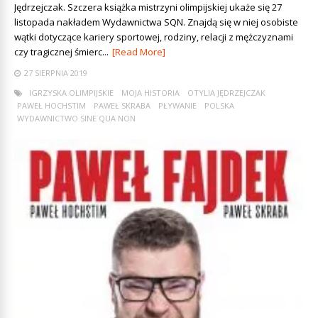
Jędrzejczak. Szczera książka mistrzyni olimpijskiej ukaże się 27
listopada nakładem Wydawnictwa SQN. Znajdą się w niej osobiste
wątki dotyczące kariery sportowej, rodziny, relacji z mężczyznami
czy tragicznej śmierc...
[Read More]
27 SIERPNIA 2019
IGRZYSKA OLIMPIJSKIE
MOJA HISTORIA
OTYLIA JĘDRZEJCZAK
PAWEŁ HOCHSTIM
PAWEŁ SKRABA
PŁYWANIE
POLSKA
WYDAWNICTWO SINE QUA NON