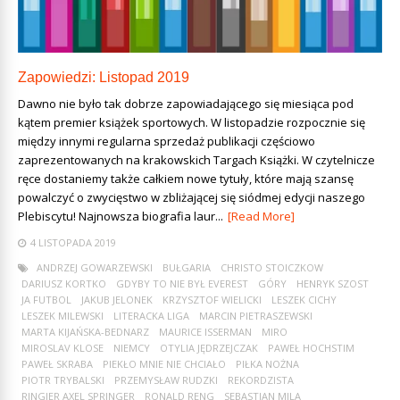
Zapowiedzi: Listopad 2019
Dawno nie było tak dobrze zapowiadającego się miesiąca pod
kątem premier książek sportowych. W listopadzie rozpocznie się
między innymi regularna sprzedaż publikacji częściowo
zaprezentowanych na krakowskich Targach Książki. W czytelnicze
ręce dostaniemy także całkiem nowe tytuły, które mają szansę
powalczyć o zwycięstwo w zbliżającej się siódmej edycji naszego
Plebiscytu! Najnowsza biografia laur...
[Read More]
4 LISTOPADA 2019
ANDRZEJ GOWARZEWSKI
BUŁGARIA
CHRISTO STOICZKOW
DARIUSZ KORTKO
GDYBY TO NIE BYŁ EVEREST
GÓRY
HENRYK SZOST
JA FUTBOL
JAKUB JELONEK
KRZYSZTOF WIELICKI
LESZEK CICHY
LESZEK MILEWSKI
LITERACKA LIGA
MARCIN PIETRASZEWSKI
MARTA KIJAŃSKA-BEDNARZ
MAURICE ISSERMAN
MIRO
MIROSLAV KLOSE
NIEMCY
OTYLIA JĘDRZEJCZAK
PAWEŁ HOCHSTIM
PAWEŁ SKRABA
PIEKŁO MNIE NIE CHCIAŁO
PIŁKA NOŻNA
PIOTR TRYBALSKI
PRZEMYSŁAW RUDZKI
REKORDZISTA
RINGIER AXEL SPRINGER
RONALD RENG
SEBASTIAN MILA