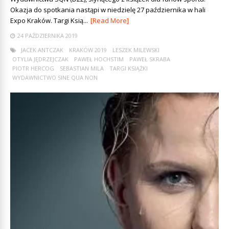
Okazja do spotkania nastąpi w niedzielę 27 października w hali
Expo Kraków. Targi Ksią...
[Read More]
24 PAŹDZIERNIKA 2019
JACEK ANTCZAK
KRAKÓW 2019
LESZEK MILEWSKI
OTYLIA JĘDRZEJCZAK
PAWEŁ HOCHSTIM
PAWEŁ SKRABA
PIOTR HERCOG
SEBASTIAN MILA
TARGI KSIĄŻKI
WYDAWNICTWO SINE QUA NON