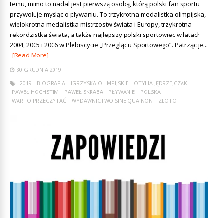
temu, mimo to nadal jest pierwszą osobą, którą polski fan sportu
przywołuje myśląc o pływaniu. To trzykrotna medalistka olimpijska,
wielokrotna medalistka mistrzostw świata i Europy, trzykrotna
rekordzistka świata, a także najlepszy polski sportowiec w latach
2004, 2005 i 2006 w Plebiscycie „Przeglądu Sportowego”. Patrząc je...
[Read More]
30 GRUDNIA 2019
2019
BIOGRAFIA
IGRZYSKA OLIMPIJSKIE
OTYLIA JĘDRZEJCZAK
PAWEŁ HOCHSTIM
PAWEŁ SKRABA
PŁYWANIE
POLSKA
WARTO PRZECZYTAĆ
WYDAWNICTWO SINE QUA NON
ZŁOTO