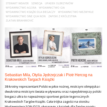
STEWART WEAVER
SZWECJA
UPADEK OLBRZYMÓW
WYDAWNICTWO AGORA
WYDAWNICTWO GIA
WYDAWNICTWO KSIĄŻKI DLA BIEGACZY
WYDAWNICTWO NIEZWYKŁE
WYDAWNICTWO SINE QUA NON
ZAPISKI Z KRÓLESTWA
ZLATAN IBRAHIMOVIĆ
Sebastian Mila, Otylia Jędrzejczak i Piotr Hercog na
Krakowskich Targach Książki
38-krotny reprezentant Polski w piłce nożnej, mistrzyni olimpijska i
dwukrotna mistrzyni świata w pływaniu oraz najwybitniejszy polski
biegacz ultra to najważniejsi sportowi goście tegorocznych
Krakowskich Targów Książki. Cała trójka zagości na stoisku
Wydawnictwa SQN (D22), słynącego z książek dla fanów sportu.