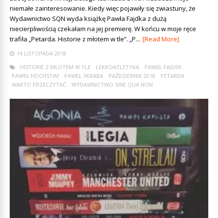
niemałe zainteresowanie. Kiedy więc pojawiły się zwiastuny, że
Wydawnictwo SQN wyda książkę Pawła Fajdka z dużą
niecierpliwością czekałam na jej premierę. W końcu w moje ręce
trafiła „Petarda. Historie z młotem w tle”. „P...
[Read More]
14 LISTOPADA 2018
HISTORIE Z MŁOTEM W TLE
LEKKOATLETYKA
PAWEŁ FAJDEK
PAWEŁ HOCHSTIM
PAWEŁ SKRABA
PAŹDZIERNIK 2018
PETARDA
WARTO PRZECZYTAĆ
WYDAWNICTWO SINE QUA NON