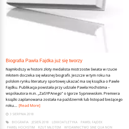
Biografia Pawła Fajdka już się tworzy
Najmłodszy w historii złoty medalista mistrzostw świata w rzucie
młotem doczeka się własnej biografii. Jeszcze w tym roku na
polskim rynku literatury sportowej ukazać ma się książka o Pawle
Fajdku. Publikacja powstała przy udziale Pawła Hochstima –
współautora m.in. „ZaSYPAnego” o Igorze Sypniewskim. Premiera
książki zaplanowana została na październik lub listopad bieżącego
roku....
[Read More]
3 SIERPNIA 2018
BIOGRAFIA
JESIEŃ 2018
LEKKOATLETYKA
PAWEŁ FAJDEK
PAWEŁ HOCHSTIM
RZUT MŁOTEM
WYDAWNICTWO SINE QUA NON