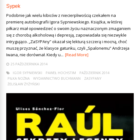
Sypek
Podobnie jak wielu kibiców z niecierpliwością czekałem na
premierę autobiografii Igora Sypniewskiego. Książka, w której
piłkarz miał opowiedzieć o swoim życiu naznaczonym zmaganiem
się z chorobą alkoholową i depresją, zapowiadała się niezwykle
intrygująco. „ZaSYPAny” okazał się lekturą szczerą i mocną, choć
muszę przyznać, że klasyce gatunku, czyli „Spalonemu” Andrzeja
Iwana, nie dorównał. Kiedy u...
[Read More]
25 PAŹDZIERNIKA 2014
IGOR SYPNIEWSKI
PAWEŁ HOCHSTIM
PAŹDZIERNIK 2014
PIŁKA NOŻNA
WYDAWNICTWO BUCHMANN
ZASYPANY
ŻELISŁAW ŻYŻYŃSKI