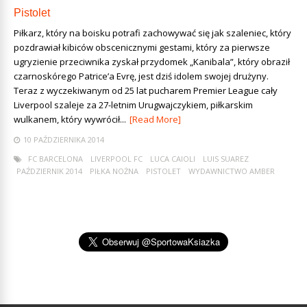
Pistolet
Piłkarz, który na boisku potrafi zachowywać się jak szaleniec, który
pozdrawiał kibiców obscenicznymi gestami, który za pierwsze
ugryzienie przeciwnika zyskał przydomek „Kanibala”, który obraził
czarnoskórego Patrice’a Evrę, jest dziś idolem swojej drużyny.
Teraz z wyczekiwanym od 25 lat pucharem Premier League cały
Liverpool szaleje za 27-letnim Urugwajczykiem, piłkarskim
wulkanem, który wywrócił...
[Read More]
10 PAŹDZIERNIKA 2014
FC BARCELONA
LIVERPOOL FC
LUCA CAIOLI
LUIS SUAREZ
PAŹDZIERNIK 2014
PIŁKA NOŻNA
PISTOLET
WYDAWNICTWO AMBER