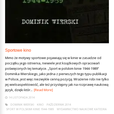
Sportowe kino
Mimo że motywy sportowe pojawiają się w kinie w zasadzie od
początku jego istnienia, niewiele jest książkowych opracowań
poświęconych tej tematyce. „Sport w polskim kinie 1944-1989”
Dominika Wierskiego, jako jedna z pierwszych tego typu publikacji
w Polsce, jest więc niezwykle cenną pozycją. Wrażenie robi nie tylko
jej wieloaspektowość, ale też przystępny jak na rozprawę naukową
język, dzięki któr...
[Read More]
14 LISTOPADA 2014
DOMINIK WIERSKI
KINO
PAŹDZIERNIK 2014
SPORT W POLSKIMI KINIE 1944-1989
WYDAWNICTWO NAUKOWE KATEDRA