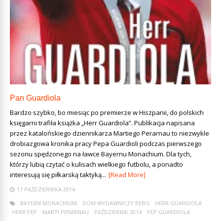
Pan Guardiola
Bardzo szybko, bo miesiąc po premierze w Hiszpanii, do polskich
księgarni trafiła książka „Herr Guardiola”. Publikacja napisana
przez katalońskiego dziennikarza Martiego Perarnau to niezwykle
drobiazgowa kronika pracy Pepa Guardioli podczas pierwszego
sezonu spędzonego na ławce Bayernu Monachium. Dla tych,
którzy lubią czytać o kulisach wielkiego futbolu, a ponadto
interesują się piłkarską taktyką...
[Read More]
17 PAŹDZIERNIKA 2014
BAYERN MONACHIUM
DOM WYDAWNICZY REBIS
HERR GUARDIOLA
HERR PEP
MARTI PERARNAU
PAŹDZIERNIK 2014
PEP GUARDIOLA