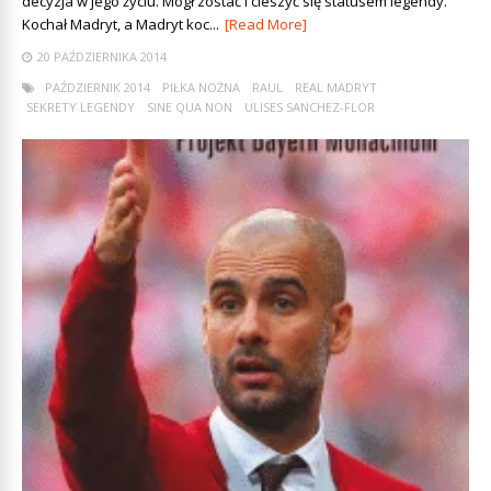
decyzja w jego życiu. Mógł zostać i cieszyć się statusem legendy.
Kochał Madryt, a Madryt koc...
[Read More]
20 PAŹDZIERNIKA 2014
PAŹDZIERNIK 2014
PIŁKA NOŻNA
RAUL
REAL MADRYT
SEKRETY LEGENDY
SINE QUA NON
ULISES SANCHEZ-FLOR