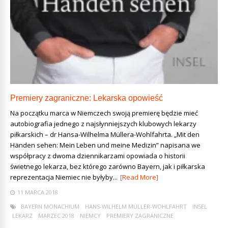
Premiery zagraniczne: Lekarska opowieść
Na początku marca w Niemczech swoją premierę będzie mieć
autobiografia jednego z najsłynniejszych klubowych lekarzy
piłkarskich – dr Hansa-Wilhelma Müllera-Wohlfahrta. „Mit den
Händen sehen: Mein Leben und meine Medizin” napisana we
współpracy z dwoma dziennikarzami opowiada o historii
świetnego lekarza, bez którego zarówno Bayern, jak i piłkarska
reprezentacja Niemiec nie byłyby...
[Read More]
11 MARCA 2018
BAYERN MONACHIUM
HANS-WILHELM MÜLLER-WOHLFAHRT
INSEL
LEKARZ
MARZEC 2018
NIEMCY
PREMIERY ZAGRANICZNE