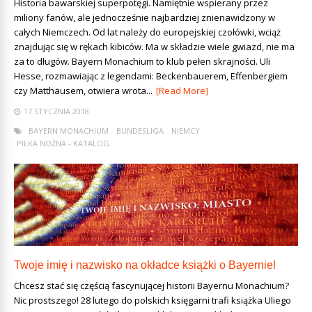
Historia bawarskiej superpotęgi. Namiętnie wspierany przez
miliony fanów, ale jednocześnie najbardziej znienawidzony w
całych Niemczech. Od lat należy do europejskiej czołówki, wciąż
znajdując się w rękach kibiców. Ma w składzie wiele gwiazd, nie ma
za to długów. Bayern Monachium to klub pełen skrajności. Uli
Hesse, rozmawiając z legendami: Beckenbauerem, Effenbergiem
czy Matthäusem, otwiera wrota...
[Read More]
17 STYCZNIA 2018
BAYERN MONACHIUM
BUNDESLIGA
NIEMCY
PIŁKA NOŻNA - KATALOG
Twoje imię i nazwisko na okładce książki o Bayernie!
Chcesz stać się częścią fascynującej historii Bayernu Monachium?
Nic prostszego! 28 lutego do polskich księgarni trafi książka Uliego