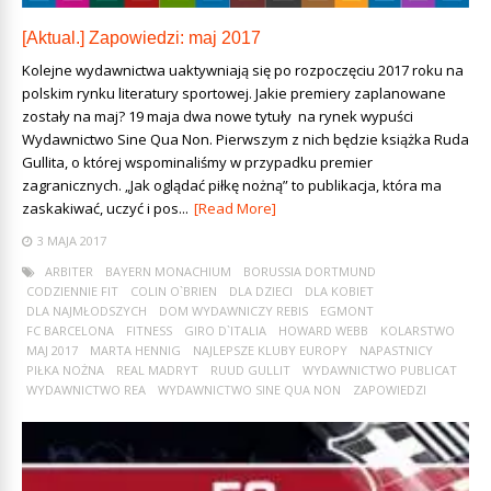
[Aktual.] Zapowiedzi: maj 2017
Kolejne wydawnictwa uaktywniają się po rozpoczęciu 2017 roku na
polskim rynku literatury sportowej. Jakie premiery zaplanowane
zostały na maj? 19 maja dwa nowe tytuły na rynek wypuści
Wydawnictwo Sine Qua Non. Pierwszym z nich będzie książka Ruda
Gullita, o której wspominaliśmy w przypadku premier
zagranicznych. „Jak oglądać piłkę nożną” to publikacja, która ma
zaskakiwać, uczyć i pos...
[Read More]
3 MAJA 2017
ARBITER
BAYERN MONACHIUM
BORUSSIA DORTMUND
CODZIENNIE FIT
COLIN O`BRIEN
DLA DZIECI
DLA KOBIET
DLA NAJMŁODSZYCH
DOM WYDAWNICZY REBIS
EGMONT
FC BARCELONA
FITNESS
GIRO D`ITALIA
HOWARD WEBB
KOLARSTWO
MAJ 2017
MARTA HENNIG
NAJLEPSZE KLUBY EUROPY
NAPASTNICY
PIŁKA NOŻNA
REAL MADRYT
RUUD GULLIT
WYDAWNICTWO PUBLICAT
WYDAWNICTWO REA
WYDAWNICTWO SINE QUA NON
ZAPOWIEDZI