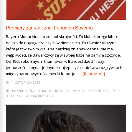
Premiery zagraniczne: Fenomen Bayernu
Bayern Monachium to zespół skrajności. To klub, którego kibice
należą do najzagorzalszych w Niemczech. To również drużyna,
która jest w swoim kraju najbardziej znienawidzona. Nie ma
wątpliwości, że Bawarczycy są w swojej lidze na samym szczycie.
Od 1960 roku Bayern triumfował w Bundeslidze 24 razy,
jednocześnie będąc jednym z najlepszych klubów w rozgrywkach
międzynarodowych. Niemiecki futbol jest...
[Read More]
11 LISTOPADA 2016
BAYERN MONACHIUM
BUNDESLIGA
NIEMCY
PIŁKA NOŻNA
TOR!
ULI HESSE
WIELKA BRYTANIA