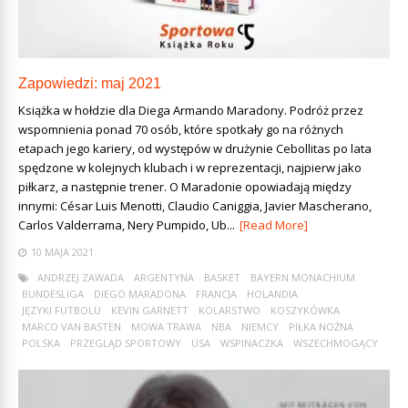
Zapowiedzi: maj 2021
Książka w hołdzie dla Diega Armando Maradony. Podróż przez
wspomnienia ponad 70 osób, które spotkały go na różnych
etapach jego kariery, od występów w drużynie Cebollitas po lata
spędzone w kolejnych klubach i w reprezentacji, najpierw jako
piłkarz, a następnie trener. O Maradonie opowiadają między
innymi: César Luis Menotti, Claudio Caniggia, Javier Mascherano,
Carlos Valderrama, Nery Pumpido, Ub...
[Read More]
10 MAJA 2021
ANDRZEJ ZAWADA
ARGENTYNA
BASKET
BAYERN MONACHIUM
BUNDESLIGA
DIEGO MARADONA
FRANCJA
HOLANDIA
JĘZYKI FUTBOLU
KEVIN GARNETT
KOLARSTWO
KOSZYKÓWKA
MARCO VAN BASTEN
MOWA TRAWA
NBA
NIEMCY
PIŁKA NOŻNA
POLSKA
PRZEGLĄD SPORTOWY
USA
WSPINACZKA
WSZECHMOGĄCY