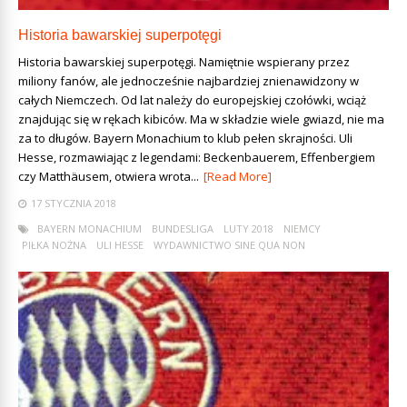
Historia bawarskiej superpotęgi
Historia bawarskiej superpotęgi. Namiętnie wspierany przez
miliony fanów, ale jednocześnie najbardziej znienawidzony w
całych Niemczech. Od lat należy do europejskiej czołówki, wciąż
znajdując się w rękach kibiców. Ma w składzie wiele gwiazd, nie ma
za to długów. Bayern Monachium to klub pełen skrajności. Uli
Hesse, rozmawiając z legendami: Beckenbauerem, Effenbergiem
czy Matthäusem, otwiera wrota...
[Read More]
17 STYCZNIA 2018
BAYERN MONACHIUM
BUNDESLIGA
LUTY 2018
NIEMCY
PIŁKA NOŻNA
ULI HESSE
WYDAWNICTWO SINE QUA NON