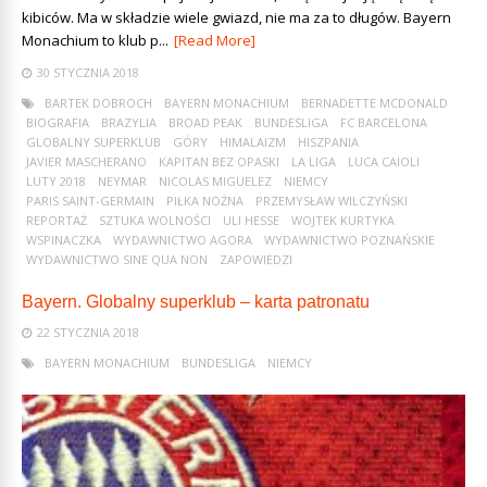
kibiców. Ma w składzie wiele gwiazd, nie ma za to długów. Bayern
Monachium to klub p...
[Read More]
30 STYCZNIA 2018
BARTEK DOBROCH
BAYERN MONACHIUM
BERNADETTE MCDONALD
BIOGRAFIA
BRAZYLIA
BROAD PEAK
BUNDESLIGA
FC BARCELONA
GLOBALNY SUPERKLUB
GÓRY
HIMALAIZM
HISZPANIA
JAVIER MASCHERANO
KAPITAN BEZ OPASKI
LA LIGA
LUCA CAIOLI
LUTY 2018
NEYMAR
NICOLAS MIGUELEZ
NIEMCY
PARIS SAINT-GERMAIN
PIŁKA NOŻNA
PRZEMYSŁAW WILCZYŃSKI
REPORTAŻ
SZTUKA WOLNOŚCI
ULI HESSE
WOJTEK KURTYKA
WSPINACZKA
WYDAWNICTWO AGORA
WYDAWNICTWO POZNAŃSKIE
WYDAWNICTWO SINE QUA NON
ZAPOWIEDZI
Bayern. Globalny superklub – karta patronatu
22 STYCZNIA 2018
BAYERN MONACHIUM
BUNDESLIGA
NIEMCY