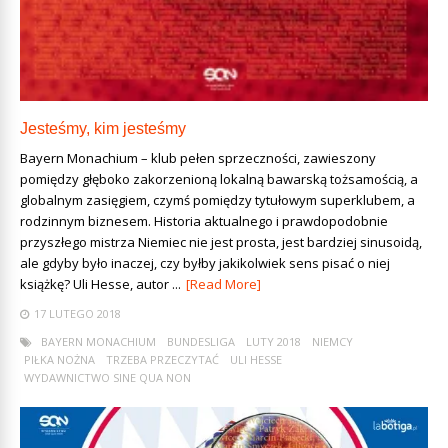
Jesteśmy, kim jesteśmy
Bayern Monachium – klub pełen sprzeczności, zawieszony
pomiędzy głęboko zakorzenioną lokalną bawarską tożsamością, a
globalnym zasięgiem, czymś pomiędzy tytułowym superklubem, a
rodzinnym biznesem. Historia aktualnego i prawdopodobnie
przyszłego mistrza Niemiec nie jest prosta, jest bardziej sinusoidą,
ale gdyby było inaczej, czy byłby jakikolwiek sens pisać o niej
książkę? Uli Hesse, autor ...
[Read More]
17 LUTEGO 2018
BAYERN MONACHIUM
BUNDESLIGA
LUTY 2018
NIEMCY
PIŁKA NOŻNA
TRZEBA PRZECZYTAĆ
ULI HESSE
WYDAWNICTWO SINE QUA NON