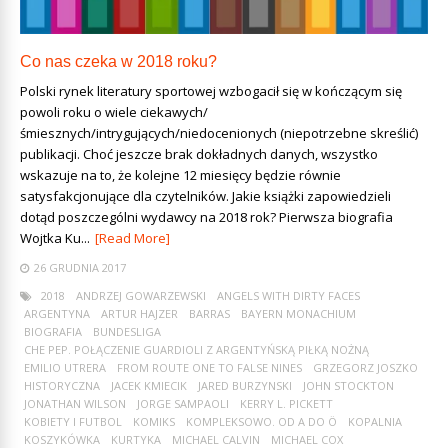
Co nas czeka w 2018 roku?
Polski rynek literatury sportowej wzbogacił się w kończącym się
powoli roku o wiele ciekawych/
śmiesznych/intrygujących/niedocenionych (niepotrzebne skreślić)
publikacji. Choć jeszcze brak dokładnych danych, wszystko
wskazuje na to, że kolejne 12 miesięcy będzie równie
satysfakcjonujące dla czytelników. Jakie książki zapowiedzieli
dotąd poszczególni wydawcy na 2018 rok? Pierwsza biografia
Wojtka Ku...
[Read More]
26 GRUDNIA 2017
2018
ANDRZEJ GOWARZEWSKI
ANGELS WITH DIRTY FACES
ARGENTYNA
ARTUR HAJZER
BARRAS
BAYERN MONACHIUM
BIOGRAFIA
BUNDESLIGA
CHE PEP. POŁĄCZENIE GUARDIOLI Z ARGENTYŃSKĄ PIŁKĄ NOŻNĄ
EMILIO UTRERA
FROM ROUTE ONE TO FALSE NINES
GRZEGORZ JOSZKO
HISTORYCZNA
JACEK KMIECIK
JARED BURZYNSKI
JOHN STOCKTON
JONATHAN WILSON
JORGE SAMPAOLI
KERRY L. PICKETT
KOBIETY I FUTBOL
KOMIKS
KOMPLEKSOWO. OD A DO Ö
KOPALNIA
KOSZYKÓWKA
KURTYKA
MICHAEL CALVIN
MICHAEL COX