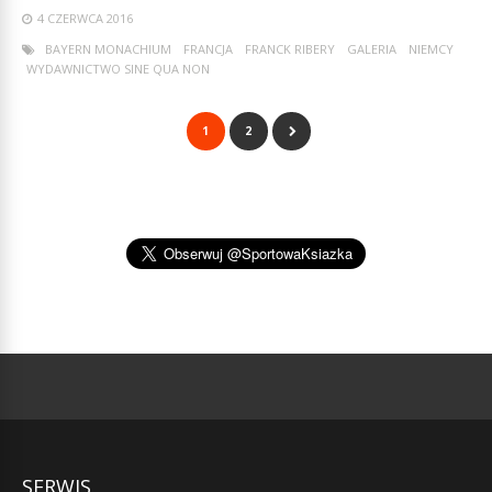
4 CZERWCA 2016
BAYERN MONACHIUM
FRANCJA
FRANCK RIBERY
GALERIA
NIEMCY
WYDAWNICTWO SINE QUA NON
1
2
SERWIS