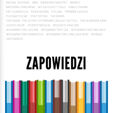
MICHAŁ OKOŃSKI
NBA
NIEBIESKIE MAJSTRY
NIEMCY
NIKODEM CHINOWSKI
NO ESCUCHO Y SIGO
PABLO PAVAN
PEP GUARDIOLA
PIŁKA NOŻNA
POLSKA
PREMIER LEAGUE
PUCHAR POLSKI
STATYSTYKA
THE MIXER
THE MIXER. THE STORY OF PREMIER LEAGUE TACTICS
THE NOWHERE MEN
ULRICH HESSE
VICENTE MUGLIA
WOJCIECH FRĄCZEK
WYDAWNICTWO AGORA
WYDAWNICTWO GIA
WYDAWNICTWO MAGNUS
WYDAWNICTWO MANDIOCA
WYDAWNICTWO SINE QUA NON
WYWIAD
ZAPOWIEDZI