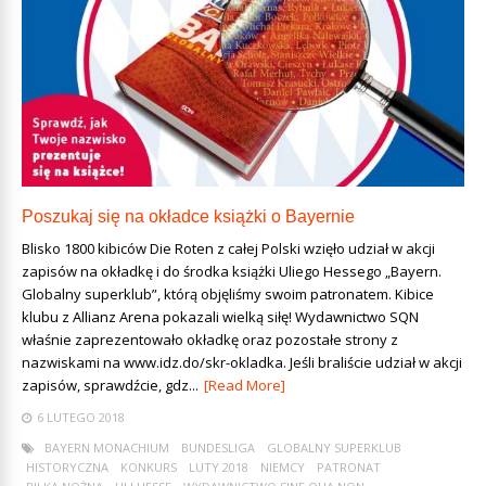
Poszukaj się na okładce książki o Bayernie
Blisko 1800 kibiców Die Roten z całej Polski wzięło udział w akcji
zapisów na okładkę i do środka książki Uliego Hessego „Bayern.
Globalny superklub”, którą objęliśmy swoim patronatem. Kibice
klubu z Allianz Arena pokazali wielką siłę! Wydawnictwo SQN
właśnie zaprezentowało okładkę oraz pozostałe strony z
nazwiskami na www.idz.do/skr-okladka. Jeśli braliście udział w akcji
zapisów, sprawdźcie, gdz...
[Read More]
6 LUTEGO 2018
BAYERN MONACHIUM
BUNDESLIGA
GLOBALNY SUPERKLUB
HISTORYCZNA
KONKURS
LUTY 2018
NIEMCY
PATRONAT