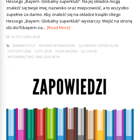
Hessego „Bayern. Globalny superklub”. Na jej okładce mogą
znaleźć się twoje imię, nazwisko oraz miejscowość, a to wszystko
zupełnie za darmo. Aby znaleźć się na okładce książki Uliego
Hessego „Bayern. Globalny superklub” wystarczy: Wejść na stronę
idz.do/fcbayern-za...
[Read More]
16 STYCZNIA 2018
BAWARCZYCY
BAYERN MONACHIUM
GLOBALNY SUPER KLUB
HISTORYCZNA
LUTY 2018
PIŁKA NOŻNA
ULI HESSE
WYDAWNICTWO SINE QUA NON