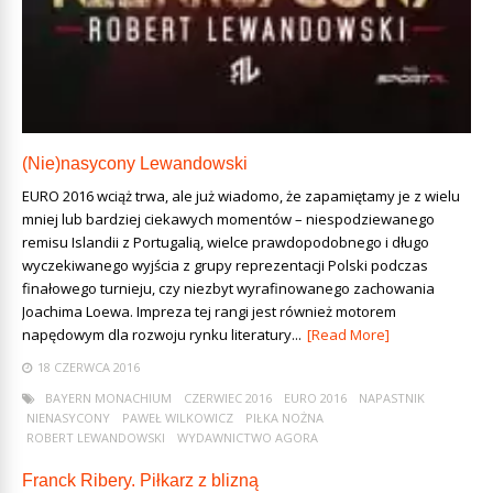
(Nie)nasycony Lewandowski
EURO 2016 wciąż trwa, ale już wiadomo, że zapamiętamy je z wielu
mniej lub bardziej ciekawych momentów – niespodziewanego
remisu Islandii z Portugalią, wielce prawdopodobnego i długo
wyczekiwanego wyjścia z grupy reprezentacji Polski podczas
finałowego turnieju, czy niezbyt wyrafinowanego zachowania
Joachima Loewa. Impreza tej rangi jest również motorem
napędowym dla rozwoju rynku literatury...
[Read More]
18 CZERWCA 2016
BAYERN MONACHIUM
CZERWIEC 2016
EURO 2016
NAPASTNIK
NIENASYCONY
PAWEŁ WILKOWICZ
PIŁKA NOŻNA
ROBERT LEWANDOWSKI
WYDAWNICTWO AGORA
Franck Ribery. Piłkarz z blizną