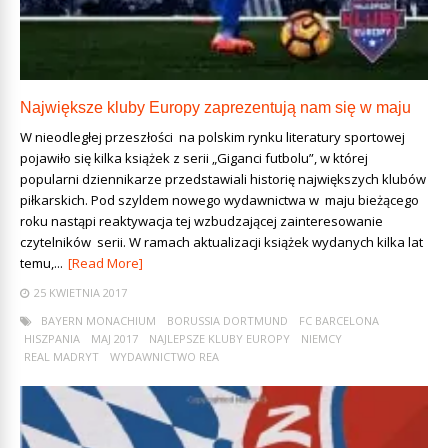
Największe kluby Europy zaprezentują nam się w maju
W nieodległej przeszłości na polskim rynku literatury sportowej
pojawiło się kilka książek z serii „Giganci futbolu”, w której
popularni dziennikarze przedstawiali historię największych klubów
piłkarskich. Pod szyldem nowego wydawnictwa w maju bieżącego
roku nastąpi reaktywacja tej wzbudzającej zainteresowanie
czytelników serii. W ramach aktualizacji książek wydanych kilka lat
temu,...
[Read More]
25 KWIETNIA 2017
BAYERN MONACHIUM
BORUSSIA DORTMUND
FC BARCELONA
HISZPANIA
MAJ 2017
NAJLEPSZE KLUBY EUROPY
NIEMCY
REAL MADRYT
WYDAWNICTWO REA