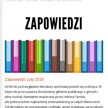
PIŁKA NOŻNA
ULI HESSE
WYDAWNICTWO SINE QUA NON
Zapowiedzi: Luty 2018
2018 rok pod względem literatury sportowej powoli się rozkręca. W
lutym do przeczytania dostaniemy głównie publikacje o górach i
piłce nożnej. Namiętnie wspierany przez miliony fanów,
ale jednocześnie najbardziej znienawidzony w całych Niemczech.
Od lat należy do europejskiej czołówki, wciąż znajdując się w rękach