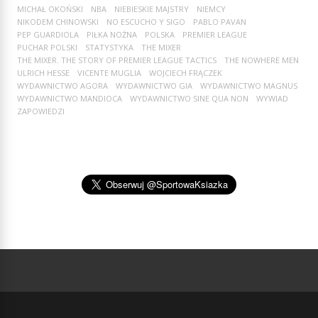
MICHAŁ OKOŃSKI
NBA
NIEBIESKIE MAJSTRY
NIEMCY
NIKODEM CHINOWSKI
NO ESCUCHO Y SIGO
PABLO PAVAN
PEP GUARDIOLA
PIŁKA NOŻNA
POLSKA
PREMIER LEAGUE
PUCHAR POLSKI
STATYSTYKA
THE MIXER
THE MIXER. THE STORY OF PREMIER LEAGUE TACTICS
THE NOWHERE MEN
ULRICH HESSE
VICENTE MUGLIA
WOJCIECH FRĄCZEK
WYDAWNICTWO AGORA
WYDAWNICTWO GIA
WYDAWNICTWO MAGNUS
WYDAWNICTWO MANDIOCA
WYDAWNICTWO SINE QUA NON
WYWIAD
ZAPOWIEDZI