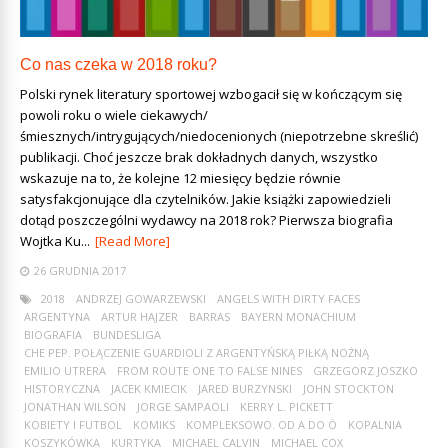
Co nas czeka w 2018 roku?
Polski rynek literatury sportowej wzbogacił się w kończącym się
powoli roku o wiele ciekawych/
śmiesznych/intrygujących/niedocenionych (niepotrzebne skreślić)
publikacji. Choć jeszcze brak dokładnych danych, wszystko
wskazuje na to, że kolejne 12 miesięcy będzie równie
satysfakcjonujące dla czytelników. Jakie książki zapowiedzieli
dotąd poszczególni wydawcy na 2018 rok? Pierwsza biografia
Wojtka Ku...
[Read More]
26 GRUDNIA 2017
2018
ANDRZEJ GOWARZEWSKI
ANGELS WITH DIRTY FACES
ARGENTYNA
ARTUR HAJZER
BARRAS
BAYERN MONACHIUM
BIOGRAFIA
BUNDESLIGA
CHE PEP. POŁĄCZENIE GUARDIOLI Z ARGENTYŃSKĄ PIŁKĄ NOŻNĄ
EMILIO UTRERA
FROM ROUTE ONE TO FALSE NINES
GRZEGORZ JOSZKO
HISTORYCZNA
JACEK KMIECIK
JARED BURZYNSKI
JOHN STOCKTON
JONATHAN WILSON
JORGE SAMPAOLI
KERRY L. PICKETT
KOBIETY I FUTBOL
KOMIKS
KOMPLEKSOWO. OD A DO Ö
KOPALNIA
KOSZYKÓWKA
KURTYKA
MICHAEL CALVIN
MICHAEL COX