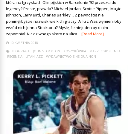
która na Igrzyskach Olimpijskich w Barcelonie ’92 przeszła do
legendy? Proste, prawda? Michael Jordan, Scottie Pippen, Magic
Johnson, Larry Bird, Charles Barkley… Z pewnością nie
pominęlibyście nazwisk wielkich graczy. A ilu z Was wymieniłoby
wśród nich Johna Stocktona? Myślę, że niejeden by o nim
zapomniał. Nic dziwnego skoro na ulica...
[Read More]
10 KWIETNIA 2018
BIOGRAFIA
JOHN STOCKTON
KOSZYKÓWKA
MARZEC 2018
NBA
RECENZJA
UTAH JAZZ
WYDAWNICTWO SINE QUA NON