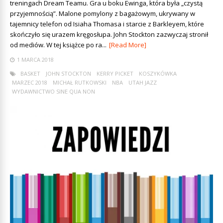
treningach Dream Teamu. Gra u boku Ewinga, która była „czystą
przyjemnością”. Malone pomylony z bagażowym, ukrywany w
tajemnicy telefon od Isiaha Thomasa i starcie z Barkleyem, które
skończyło się urazem kręgosłupa. John Stockton zazwyczaj stronił
od mediów. W tej książce po ra...
[Read More]
1 MARCA 2018
BASKET
JOHN STOCKTON
KERRY PICKET
KOSZYKÓWKA
MARZEC 2018
MICHAŁ RUTKOWSKI
NBA
UTAH JAZZ
WYDAWNICTWO SINE QUA NON