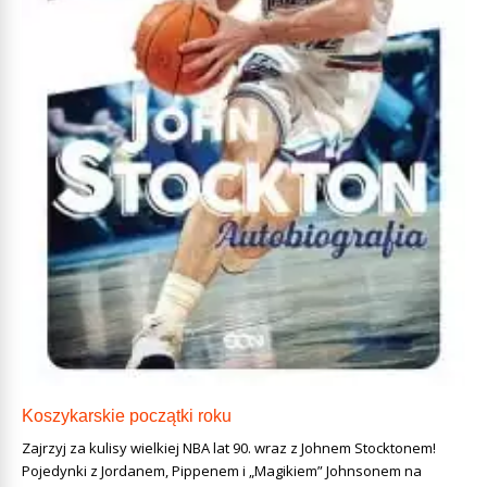
Koszykarskie początki roku
Zajrzyj za kulisy wielkiej NBA lat 90. wraz z Johnem Stocktonem!
Pojedynki z Jordanem, Pippenem i „Magikiem” Johnsonem na