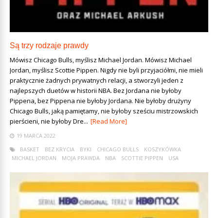
Są trzy rodzaje prawdy
Mówisz Chicago Bulls, myślisz Michael Jordan. Mówisz Michael
Jordan, myślisz Scottie Pippen. Nigdy nie byli przyjaciółmi, nie mieli
praktycznie żadnych prywatnych relacji, a stworzyli jeden z
najlepszych duetów w historii NBA. Bez Jordana nie byłoby
Pippena, bez Pippena nie byłoby Jordana. Nie byłoby drużyny
Chicago Bulls, jaką pamiętamy, nie byłoby sześciu mistrzowskich
pierścieni, nie byłoby Dre...
[Read More]
19 MARCA 2022
BASKET
BEZ KRYCIA
BYKI
CHICAGO BULLS
KOSZYKÓWKA
MICHAEL JORDAN
MOJA PRAWDA
NBA
SCOTTIE PIPPEN
USA