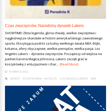
Czas zwycięzców. Narodziny dynastii Lakers
SHOWTIME! Złota legenda, gloria chwały, wielkie zwycięstwa i
najgłośniejsze skandale w historii amerykańskiego zawodowego
sportu. Ekscytująca podróż za kulisy wielkiego świata NBA. Bójki,
kokaina, afery obyczajowe, wielkie pieniądze, wielka pasja. Los
Angeles Lakers – dynastia zwycięzców. Począwszy od wejścia na
parkiet Earvina Magica Johnsona, Lakers zaczęli grać w
koszykówkę z entuzjazmem i char...
[Read More]
18 MARCA 2022
BASKET
KOSZYKÓWKA - KATALOG
LOS ANGELES LAKERS
NBA