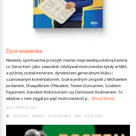
Życie wojownika
Niewielu sportowców przeżyło równie nieprawdopodobną karierę
co Steve Kerr. Jako zawodnik zdobywał mistrzowskie tytuły w NBA,
a później został trenerem, dyrektorem generalnym klubu i
szanowanym komentatorem. Grał w jednym zespole z Michaelem
Jordanem, Shaquille’em O’Nealem, Timem Duncanem, Scottiem
Pippenem, Davidem Robinsonem czy Dennisem Rodmanem. To
właśnie z nimi sięgał po pięć mistrzowskich p...
[Read More]
4 CZERWCA 2023
16.06.2023
BASKET
KOSZYKÓWKA
NBA
STEVE KERR