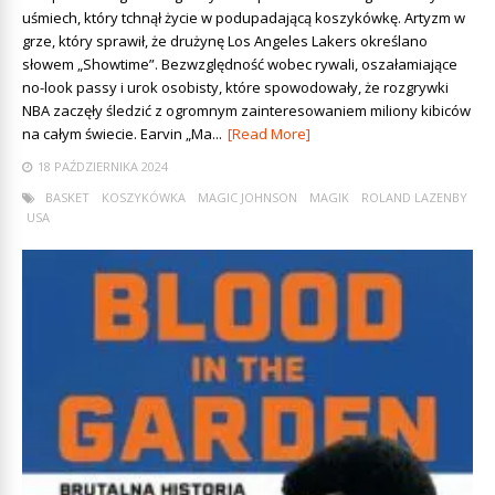
uśmiech, który tchnął życie w podupadającą koszykówkę. Artyzm w
grze, który sprawił, że drużynę Los Angeles Lakers określano
słowem „Showtime”. Bezwzględność wobec rywali, oszałamiające
no-look passy i urok osobisty, które spowodowały, że rozgrywki
NBA zaczęły śledzić z ogromnym zainteresowaniem miliony kibiców
na całym świecie. Earvin „Ma...
[Read More]
18 PAŹDZIERNIKA 2024
BASKET
KOSZYKÓWKA
MAGIC JOHNSON
MAGIK
ROLAND LAZENBY
USA