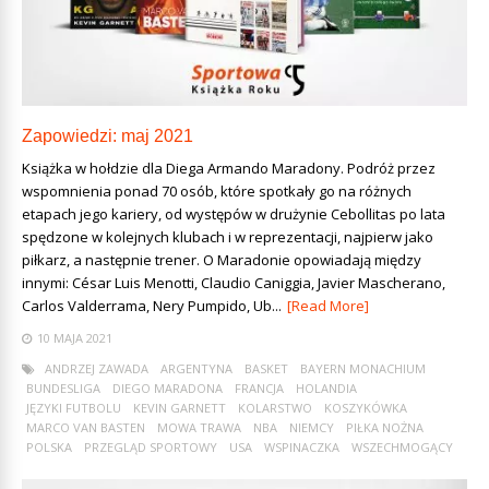
Zapowiedzi: maj 2021
Książka w hołdzie dla Diega Armando Maradony. Podróż przez
wspomnienia ponad 70 osób, które spotkały go na różnych
etapach jego kariery, od występów w drużynie Cebollitas po lata
spędzone w kolejnych klubach i w reprezentacji, najpierw jako
piłkarz, a następnie trener. O Maradonie opowiadają między
innymi: César Luis Menotti, Claudio Caniggia, Javier Mascherano,
Carlos Valderrama, Nery Pumpido, Ub...
[Read More]
10 MAJA 2021
ANDRZEJ ZAWADA
ARGENTYNA
BASKET
BAYERN MONACHIUM
BUNDESLIGA
DIEGO MARADONA
FRANCJA
HOLANDIA
JĘZYKI FUTBOLU
KEVIN GARNETT
KOLARSTWO
KOSZYKÓWKA
MARCO VAN BASTEN
MOWA TRAWA
NBA
NIEMCY
PIŁKA NOŻNA
POLSKA
PRZEGLĄD SPORTOWY
USA
WSPINACZKA
WSZECHMOGĄCY