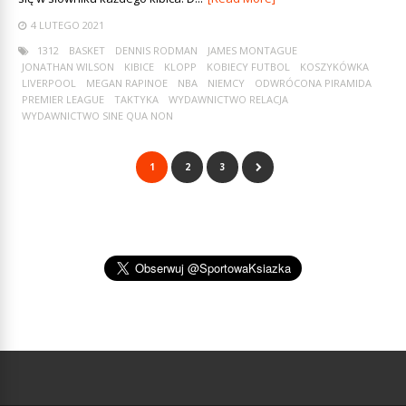
4 LUTEGO 2021
1312
BASKET
DENNIS RODMAN
JAMES MONTAGUE
JONATHAN WILSON
KIBICE
KLOPP
KOBIECY FUTBOL
KOSZYKÓWKA
LIVERPOOL
MEGAN RAPINOE
NBA
NIEMCY
ODWRÓCONA PIRAMIDA
PREMIER LEAGUE
TAKTYKA
WYDAWNICTWO RELACJA
WYDAWNICTWO SINE QUA NON
1
2
3