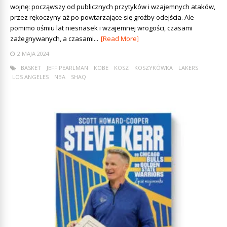
wojnę: począwszy od publicznych przytyków i wzajemnych ataków,
przez rękoczyny aż po powtarzające się groźby odejścia. Ale
pomimo ośmiu lat niesnasek i wzajemnej wrogości, czasami
zażegnywanych, a czasami...
[Read More]
2 MAJA 2024
BASKET
JEFF PEARLMAN
KOBE
KOSZ
KOSZYKÓWKA
LAKERS
LOS ANGELES
NBA
SHAQ