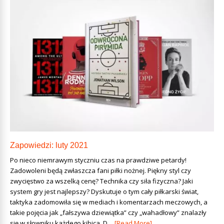
Zapowiedzi: luty 2021
Po nieco niemrawym styczniu czas na prawdziwe petardy!
Zadowoleni będą zwłaszcza fani piłki nożnej. Piękny styl czy
zwycięstwo za wszelką cenę? Technika czy siła fizyczna? Jaki
system gry jest najlepszy? Dyskutuje o tym cały piłkarski świat,
taktyka zadomowiła się w mediach i komentarzach meczowych, a
takie pojęcia jak „fałszywa dziewiątka” czy „wahadłowy” znalazły
się w słowniku każdego kibica. D...
[Read More]