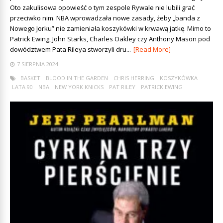
Oto zakulisowa opowieść o tym zespole Rywale nie lubili grać
przeciwko nim. NBA wprowadzała nowe zasady, żeby „banda z
Nowego Jorku” nie zamieniała koszykówki w krwawą jatkę. Mimo to
Patrick Ewing, John Starks, Charles Oakley czy Anthony Mason pod
dowództwem Pata Rileya stworzyli dru...
[Read More]
7 SIERPNIA 2024
BASKET
BLOOD IN THE GARDEN
CHRIS HERRING
KOSZYKÓWKA
LATA 90
NBA
NEW YORK KNICKS
PAT RILEY
PATRICK EWING