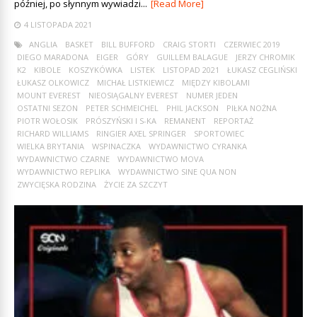
później, po słynnym wywiadzi...
[Read More]
4 LISTOPADA 2021
ANGLIA
BASKET
BILL BUFFORD
CRAIG STORTI
CZERWIEC 2019
DIEGO MARADONA
EIGER
GÓRY
GUILLEM BALAGUE
JERZY CHROMIK
K2
KIBOLE
KOSZYKÓWKA
LISTEK
LISTOPAD 2021
ŁUKASZ CEGLIŃSKI
ŁUKASZ OLKOWICZ
MICHAŁ LISTKIEWICZ
MIĘDZY KIBOLAMI
MOUNT EVEREST
NIEOSIĄGALNY EVEREST
NUMER JEDEN
OSTATNI SEZON
PETER SCHMEICHEL
PHIL JACKSON
PIŁKA NOŻNA
PIOTR WOŁOSIK
PRÓSZYŃSKI I S-KA
REMANENT
REPORTAŻ
RICHARD WILLIAMS
RINGIER AXEL SPRINGER
SPORTOWIEC
WIELKA BRYTANIA
WSPINACZKA
WYDAWNICTWO CYRANKA
WYDAWNICTWO CZARNE
WYDAWNICTWO MOVA
WYDAWNICTWO REPLIKA
WYDAWNICTWO SINE QUA NON
ZWYCIĘSKA RODZINA
ŻYCIE ZA SZCZYT