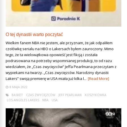
O tej dynastii warto poczytać
Wielkim fanem NBA nie jestem, ale przyznam, że jak odpaliłem
czołówkę serialu na HBO o Lakersach byłem zauroczony. Mimo
tego, że ta wielowątkowa opowieść jest fikcją i została
podrasowana na potrzeby wspomnianej produkcji, to od razu
wiedziałem, że „Czas zwycięzców” Jeffa Pearlmana przeczytam z
wypiekami na twarzy. „Czas zwycięzców. Narodziny dynastii
Lakers” swoją premierę w USA miała już kilka l...
[Read More]
8 MAJA 2022
BASKET
CZAS ZWYCIĘZCÓW
JEFF PEARLMAN
KOSZYKÓWKA
LOS ANGELES LAKERS
NBA
USA