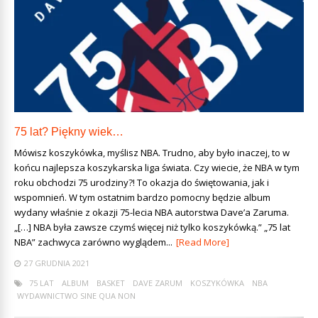
75 lat? Piękny wiek…
Mówisz koszykówka, myślisz NBA. Trudno, aby było inaczej, to w
końcu najlepsza koszykarska liga świata. Czy wiecie, że NBA w tym
roku obchodzi 75 urodziny?! To okazja do świętowania, jak i
wspomnień. W tym ostatnim bardzo pomocny będzie album
wydany właśnie z okazji 75-lecia NBA autorstwa Dave’a Zaruma.
„[…] NBA była zawsze czymś więcej niż tylko koszykówką.” „75 lat
NBA” zachwyca zarówno wyglądem...
[Read More]
27 GRUDNIA 2021
75 LAT
ALBUM
BASKET
DAVE ZARUM
KOSZYKÓWKA
NBA
WYDAWNICTWO SINE QUA NON