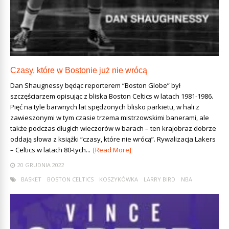
Czasy, które w Bostonie już nie wrócą
Dan Shaugnessy będąc reporterem “Boston Globe” był
szczęściarzem opisując z bliska Boston Celtics w latach 1981-1986.
Pięć na tyle barwnych lat spędzonych blisko parkietu, w hali z
zawieszonymi w tym czasie trzema mistrzowskimi banerami, ale
także podczas długich wieczorów w barach – ten krajobraz dobrze
oddają słowa z książki “czasy, które nie wrócą”. Rywalizacja Lakers
– Celtics w latach 80-tych...
[Read More]
20 GRUDNIA 2022
BASKET
BOSTON CELTICS
KOSZYKÓWKA
LARRY BIRD
NBA