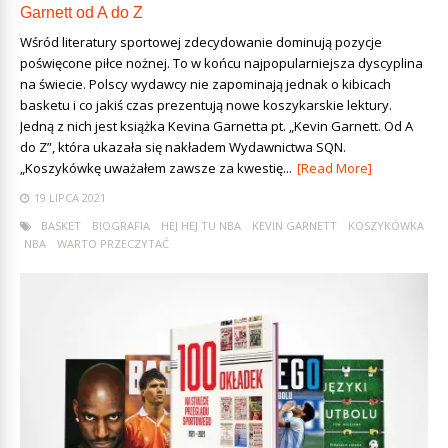
Garnett od A do Z
Wśród literatury sportowej zdecydowanie dominują pozycje
poświęcone piłce nożnej. To w końcu najpopularniejsza dyscyplina
na świecie. Polscy wydawcy nie zapominają jednak o kibicach
basketu i co jakiś czas prezentują nowe koszykarskie lektury.
Jedną z nich jest książka Kevina Garnetta pt. „Kevin Garnett. Od A
do Z”, która ukazała się nakładem Wydawnictwa SQN.
„Koszykówkę uważałem zawsze za kwestię...
[Read More]
19 LIPCA 2021
BASKET
BIOGRAFIA
HEJ HEJ TU NBA
KEVIN GARNETT
KOSZYKÓWKA
NBA
WARTO PRZECZYTAĆ