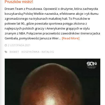
Pruszków mistrz!
Dream Team z Pruszkowa. Opowieść o drużynie, która zachwyciła
koszykarską Polskę Wielkie nazwiska, efektowne akcje i ryk tłumu
zgromadzonego na trybunach malutkiej hali. To Pruszków w
połowie lat 90., gdzie powstała sportowa potęga złożona z
najlepszych polskich graczy i Amerykanów grających w stylu
znanym z NBA. Połączenie pracowitości zawodników i trenera Jacka
Gembala, pomysłowości Janusza Wier...
[Read More]
2 LISTOPADA 2021
BASKET
KOSZYKÓWKA - KATALOG