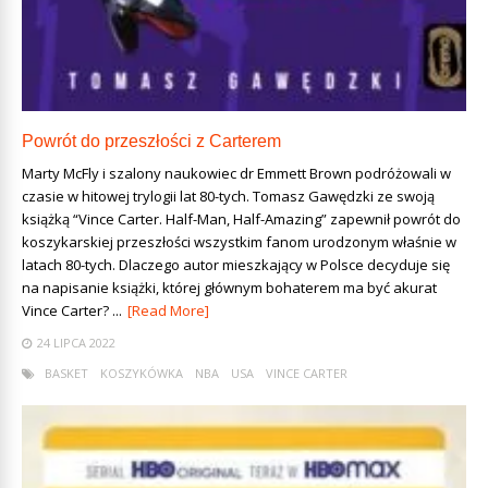
Powrót do przeszłości z Carterem
Marty McFly i szalony naukowiec dr Emmett Brown podróżowali w
czasie w hitowej trylogii lat 80-tych. Tomasz Gawędzki ze swoją
książką “Vince Carter. Half-Man, Half-Amazing” zapewnił powrót do
koszykarskiej przeszłości wszystkim fanom urodzonym właśnie w
latach 80-tych. Dlaczego autor mieszkający w Polsce decyduje się
na napisanie książki, której głównym bohaterem ma być akurat
Vince Carter? ...
[Read More]
24 LIPCA 2022
BASKET
KOSZYKÓWKA
NBA
USA
VINCE CARTER