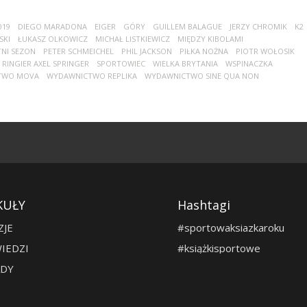
019
DIEGO MARADONA
EIGER
GÓRY
GUILLEM BALAGUE
JERZY CHROMIK
K2
SKI
ŁUKASZ OLKOWICZ
MICHAŁ LISTKIEWICZ
MIĘDZY KIBOLAMI
NI SEZON
PETER SCHMEICHEL
PHIL JACKSON
PIŁKA NOŻNA
PIOTR WOŁOSIK
RINGIER AXEL SPRINGER
SPORTOWIEC
WIELKA BRYTANIA
WSPINACZKA
TWO MOVA
WYDAWNICTWO REPLIKA
WYDAWNICTWO SINE QUA NON
KUŁY
Hashtagi
ZJE
#sportowaksiazkaroku
IEDZI
#książkisportowe
DY