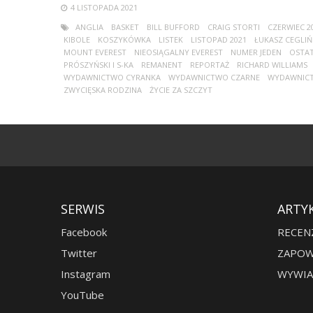
4 LISTOPADA 2021
ANGLIA
BASKET
BILL BUFFORD
CRAIG STORTI
CZERWIEC 2
KIBOLE
KOSZYKÓWKA
LISTEK
LISTOPAD 2021
ŁUKASZ CEGLIŃ
MOUNT EVEREST
NIEOSIĄGALNY EVEREST
NUMER JEDEN
OSTAT
PRÓSZYŃSKI I S-KA
REMANENT
REPORTAŻ
RICHARD WILLIAMS
WYDAWNICTWO CYRANKA
WYDAWNICTWO CZARNE
WYDAWNIC
ZWYCIĘSKA RODZINA
ŻYCIE ZA SZCZYT
SERWIS
ARTY
Facebook
RECEN
Twitter
ZAPOW
Instagram
WYWIA
YouTube