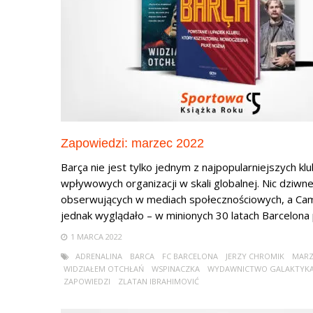
Zapowiedzi: marzec 2022
Barça nie jest tylko jednym z najpopularniejszych k
wpływowych organizacji w skali globalnej. Nic dziwneg
obserwujących w mediach społecznościowych, a Camp
jednak wyglądało – w minionych 30 latach Barcelona 
1 MARCA 2022
ADRENALINA
BARCA
FC BARCELONA
JERZY CHROMIK
MARZ
WIDZIAŁEM OTCHŁAŃ
WSPINACZKA
WYDAWNICTWO GALAKTYK
ZAPOWIEDZI
ZLATAN IBRAHIMOVIĆ