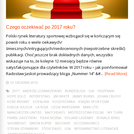
Czego oczekiwać po 2017 roku?
Polski rynek literatury sportowej wzbogacił się w kończącym się
powoli roku o wiele ciekawych/
śmiesznych/intrygujących/niedocenionych (niepotrzebne skreślić)
publikacji. Choć jeszcze brak dokładnych danych, wszystko
wskazuje na to, że kolejne 12 miesięcy będzie równie
satysfakcjonujące dla czytelników. W 2017 roku – jak poinformował
Radosław Jaskot prowadzący bloga „Nummer 14” &#...
[Read More]
23 GRUDNIA 2016
2017
ANDRZEJ GOWARZEWSKI
BUNDESLIGA
GIA
HISZPANIA
HOPE SOLO
INTERESTING
JIM WHITE
JIMMY BURNS
JOHAN CRUYFF
KOBE BRYANT
KOPALNIA
KOSZYKÓWKA
KSIĄŻKI SPORTOWE
KSIĘGA SULECIA
LA ROJA
LEGIA WARSZAWA
MAN UTD
MANCHESTER UNITED
MATCHDAYS
MISTRZOSTWA POLSKI
MY TURN
PAWEŁ GASZYŃSKI
PIŁKA NOŻNA
ROLAND LAZENBY
RONALD RENG
SHOWBOAT
SIMON KUPER
SNOOKER
SOCCERNOMICS
STEFAN SZYMANSKI
STEVE DAVIS
USA
WYDAWNICTWO LITERACKIE
ZANIM POWSTAŁA LIGA