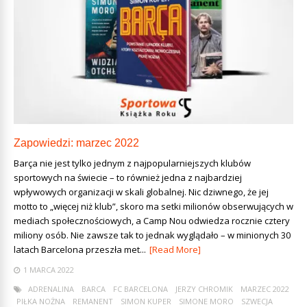
Zapowiedzi: marzec 2022
Barça nie jest tylko jednym z najpopularniejszych klubów
sportowych na świecie – to również jedna z najbardziej
wpływowych organizacji w skali globalnej. Nic dziwnego, że jej
motto to „więcej niż klub”, skoro ma setki milionów obserwujących w
mediach społecznościowych, a Camp Nou odwiedza rocznie cztery
miliony osób. Nie zawsze tak to jednak wyglądało – w minionych 30
latach Barcelona przeszła met...
[Read More]
1 MARCA 2022
ADRENALINA
BARCA
FC BARCELONA
JERZY CHROMIK
MARZEC 2022
PIŁKA NOŻNA
REMANENT
SIMON KUPER
SIMONE MORO
SZWECJA