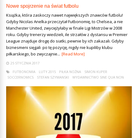
Nowe spojrzenie na świat futbolu
Książka, która zaskoczy nawet największych znawców futbolu!
Gdyby Nicolas Anelka przeczytał Futbonomię, to Chelsea, a nie
Manchester United, zwyciężyłaby w finale Ligi Mistrzów w 2008
roku. Gdyby trenerzy wiedzieli, ile strzałów z dystansu w Premier
League znajduje drogę do siatki, pewnie by ich zakazali. Gdyby
biznesmeni sięgali po tę pozycję, nigdy nie kupiliby klubu
piłkarskiego, bo zwyczajnie...
[Read More]
25 STYCZNIA 2017
FUTBONOMIA
LUTY 2015
PIŁKA NOŻNA
SIMON KUPER
SOCCERNOMICS
STEFAN SZYMANSKI
WYDAWNICTWO SINE QUA NON