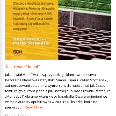
Jak „czytać” futbol?
Jak mawiał Mark Twain, są trzy rodzaje kłamstw: kłamstwa,
bezczelne kłamstwa i statystyki. Simon Kuper i Stefan Szymanski,
zainteresowani ostatnim z wymienionych, napisali już jakiś czas
temu książkę, która jest dla piłki nożnej publikacją równie istotną, co
„Moneyball” dla amerykańskiego baseballa. Dwaj wymienieni we
wstępie autorzy opublikowali w 2009 roku książkę, która na
pierwszy ...
[Read More]
27 LUTEGO 2017