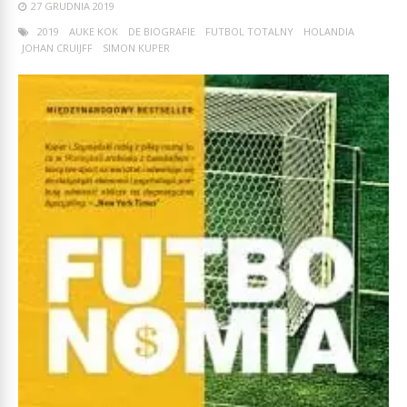
27 GRUDNIA 2019
2019
AUKE KOK
DE BIOGRAFIE
FUTBOL TOTALNY
HOLANDIA
JOHAN CRUIJFF
SIMON KUPER