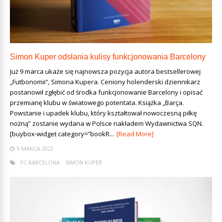
Simon Kuper odsłania kulisy funkcjonowania Barcelony
Już 9 marca ukaże się najnowsza pozycja autora bestsellerowej
„Futbonomii”, Simona Kupera. Ceniony holenderski dziennikarz
postanowił zgłębić od środka funkcjonowanie Barcelony i opisać
przemianę klubu w światowego potentata. Książka „Barça.
Powstanie i upadek klubu, który kształtował nowoczesną piłkę
nożną” zostanie wydana w Polsce nakładem Wydawnictwa SQN.
[buybox-widget category=”bookR...
[Read More]
9 MARCA 2022
FC BARCELONA
SIMON KUPER