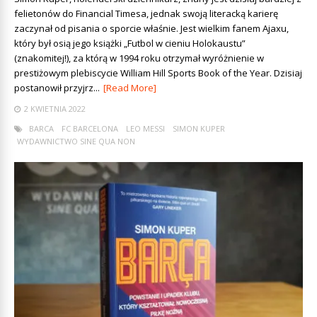
felietonów do Financial Timesa, jednak swoją literacką karierę
zaczynał od pisania o sporcie właśnie. Jest wielkim fanem Ajaxu,
który był osią jego książki „Futbol w cieniu Holokaustu”
(znakomitej!), za którą w 1994 roku otrzymał wyróżnienie w
prestiżowym plebiscycie William Hill Sports Book of the Year. Dzisiaj
postanowił przyjrz...
[Read More]
2 KWIETNIA 2022
BARCA
FC BARCELONA
LEO MESSI
SIMON KUPER
WYDAWNICTWO SINE QUA NON