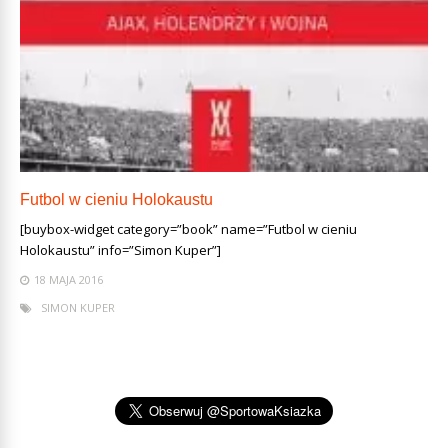
Futbol w cieniu Holokaustu
[buybox-widget category=”book” name=”Futbol w cieniu
Holokaustu” info=”Simon Kuper”]
18 MAJA 2016
SIMON KUPER