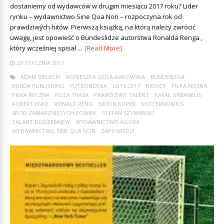
dostaniemy od wydawców w drugim miesiącu 2017 roku? Lider
rynku – wydawnictwo Sine Qua Non – rozpoczyna rok od
prawdziwych hitów. Pierwszą książką, na którą należy zwrócić
uwagę, jest opowieść o Bundeslidze autorstwa Ronalda Renga ,
który wcześniej spisał ...
[Read More]
29 STYCZNIA 2017
ADAM BIELECKI
AGNIESZKA GOLA-RAKOWSKA
BUNDESLIGA
BURDA PUBLISHING
FUTBONOMIA
LUTY 2017
NIEMCY
PIŁKA NOŻNA
PIŁKA RĘCZNA
POZA TRASĄ
PRAWDZIWY TALENT
RAFAŁ URBANELIS
ROBERT ENKE
RONALD RENG
SIMON KUPER
SOCCERNOMICS
SPOD ZAMARZNIĘTYCH POWIEK
STEFAN SZYMANSKI
TALANT DUJSZEBAJEW
WYDAWNICTWO AGORA
WYDAWNICTWO SINE QUA NON
ZAPOWIEDZI