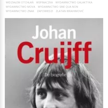
WIDZIAŁEM OTCHŁAŃ
WSPINACZKA
WYDAWNICTWO GALAKTYKA
WYDAWNICTWO MOVA
WYDAWNICTWO SINE QUA NON
WYDAWNICTWO ZNAK
ZAPOWIEDZI
ZLATAN IBRAHIMOVIĆ