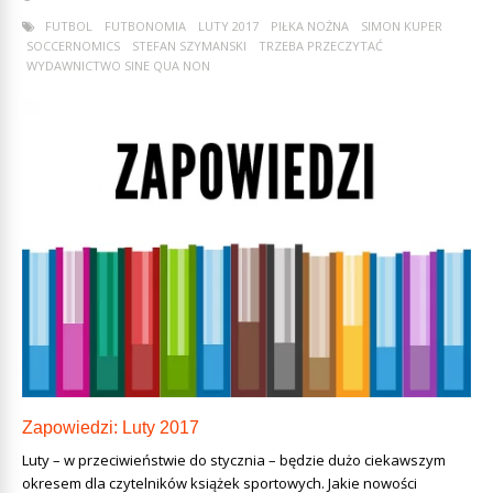
FUTBOL
FUTBONOMIA
LUTY 2017
PIŁKA NOŻNA
SIMON KUPER
SOCCERNOMICS
STEFAN SZYMANSKI
TRZEBA PRZECZYTAĆ
WYDAWNICTWO SINE QUA NON
Zapowiedzi: Luty 2017
Luty – w przeciwieństwie do stycznia – będzie dużo ciekawszym
okresem dla czytelników książek sportowych. Jakie nowości