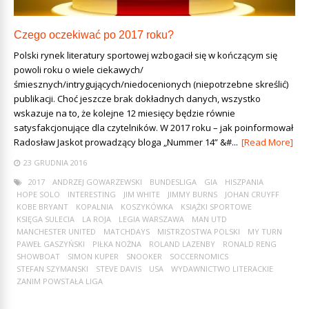
Czego oczekiwać po 2017 roku?
Polski rynek literatury sportowej wzbogacił się w kończącym się
powoli roku o wiele ciekawych/
śmiesznych/intrygujących/niedocenionych (niepotrzebne skreślić)
publikacji. Choć jeszcze brak dokładnych danych, wszystko
wskazuje na to, że kolejne 12 miesięcy będzie równie
satysfakcjonujące dla czytelników. W 2017 roku – jak poinformował
Radosław Jaskot prowadzący bloga „Nummer 14” &#...
[Read More]
23 GRUDNIA 2016
2017
ANDRZEJ GOWARZEWSKI
BUNDESLIGA
GIA
HISZPANIA
HOPE SOLO
INTERESTING
JIM WHITE
JIMMY BURNS
JOHAN CRUYFF
KOBE BRYANT
KOPALNIA
KOSZYKÓWKA
KSIĄŻKI SPORTOWE
KSIĘGA SULECIA
LA ROJA
LEGIA WARSZAWA
MAN UTD
MANCHESTER UNITED
MATCHDAYS
MISTRZOSTWA POLSKI
MY TURN
PAWEŁ GASZYŃSKI
PIŁKA NOŻNA
ROLAND LAZENBY
RONALD RENG
SHOWBOAT
SIMON KUPER
SNOOKER
SOCCERNOMICS
STEFAN SZYMANSKI
STEVE DAVIS
USA
WYDAWNICTWO LITERACKIE
ZANIM POWSTAŁA LIGA