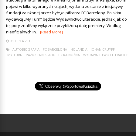
pojawi w kilku wybranych krajach, wydana zostanie z inicjatywy
fundacji założonej przez byłego piłkarza FC Barcelony. Polskim
wydawcą „My Turn” będzie Wydawnictwo Literackie, jednak jak do
tej pory znaliśmy wyłącznie przybliżoną datę premiery. Według
nieoficjalnych in...
[Read More]
31 LIPCA 2016
AUTOBIOGRAFIA
FC BARCELONA
HOLANDIA
JOHAN CRUYFF
MY TURN
PAŹDZIERNIK 2016
PIŁKA NOŻNA
WYDAWNICTWO LITERACKIE