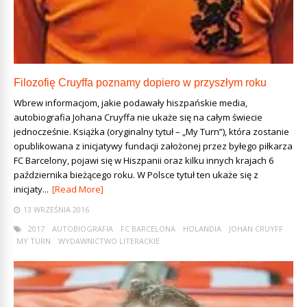
Filozofię Cruyffa poznamy dopiero w przyszłym roku
Wbrew informacjom, jakie podawały hiszpańskie media,
autobiografia Johana Cruyffa nie ukaże się na całym świecie
jednocześnie. Książka (oryginalny tytuł – „My Turn”), która zostanie
opublikowana z inicjatywy fundacji założonej przez byłego piłkarza
FC Barcelony, pojawi się w Hiszpanii oraz kilku innych krajach 6
października bieżącego roku. W Polsce tytuł ten ukaże się z
inicjaty...
[Read More]
13 WRZEŚNIA 2016
2017
AUTOBIOGRAFIA
FC BARCELONA
HOLANDIA
JOHAN CRUYFF
MY TURN
WYDAWNICTWO LITERACKIE