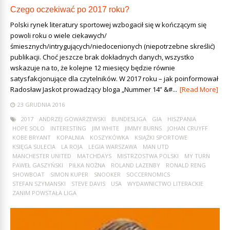
Czego oczekiwać po 2017 roku?
Polski rynek literatury sportowej wzbogacił się w kończącym się
powoli roku o wiele ciekawych/
śmiesznych/intrygujących/niedocenionych (niepotrzebne skreślić)
publikacji. Choć jeszcze brak dokładnych danych, wszystko
wskazuje na to, że kolejne 12 miesięcy będzie równie
satysfakcjonujące dla czytelników. W 2017 roku – jak poinformował
Radosław Jaskot prowadzący bloga „Nummer 14” &#...
[Read More]
23 GRUDNIA 2016
2017
ANDRZEJ GOWARZEWSKI
BUNDESLIGA
GIA
HISZPANIA
HOPE SOLO
INTERESTING
JIM WHITE
JIMMY BURNS
JOHAN CRUYFF
KOBE BRYANT
KOPALNIA
KOSZYKÓWKA
KSIĄŻKI SPORTOWE
KSIĘGA SULECIA
LA ROJA
LEGIA WARSZAWA
MAN UTD
MANCHESTER UNITED
MATCHDAYS
MISTRZOSTWA POLSKI
MY TURN
PAWEŁ GASZYŃSKI
PIŁKA NOŻNA
ROLAND LAZENBY
RONALD RENG
SHOWBOAT
SIMON KUPER
SNOOKER
SOCCERNOMICS
STEFAN SZYMANSKI
STEVE DAVIS
USA
WYDAWNICTWO LITERACKIE
ZANIM POWSTAŁA LIGA