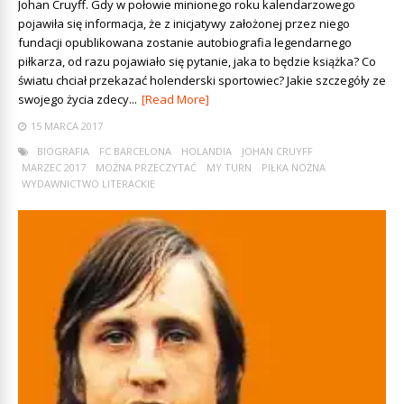
Johan Cruyff. Gdy w połowie minionego roku kalendarzowego
pojawiła się informacja, że z inicjatywy założonej przez niego
fundacji opublikowana zostanie autobiografia legendarnego
piłkarza, od razu pojawiało się pytanie, jaka to będzie książka? Co
światu chciał przekazać holenderski sportowiec? Jakie szczegóły ze
swojego życia zdecy...
[Read More]
15 MARCA 2017
BIOGRAFIA
FC BARCELONA
HOLANDIA
JOHAN CRUYFF
MARZEC 2017
MOŻNA PRZECZYTAĆ
MY TURN
PIŁKA NOŻNA
WYDAWNICTWO LITERACKIE