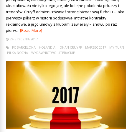
ukształtowała nie tylko jego grę, ale kolejne pokolenia piłkarzy i
trenerów. Cruyff odmienił również stronę biznesową futbolu – jako
pierwszy piłkarz w historii podpisywał intratne kontrakty
reklamowe, a jego umowy z klubami zawierały – znowu po raz
pierw...
[Read More]
24 STYCZNIA 2017
FC BARCELONA
HOLANDIA
JOHAN CRUYFF
MARZEC 2017
MY TURN
PIŁKA NOŻNA
WYDAWNICTWO LITERACKIE