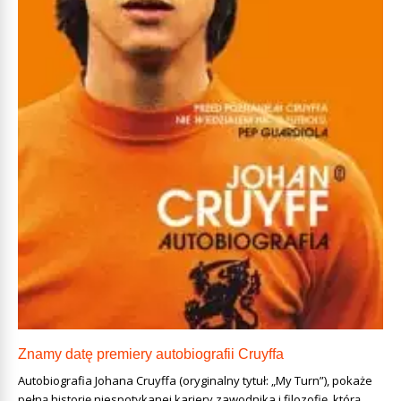
Znamy datę premiery autobiografii Cruyffa
Autobiografia Johana Cruyffa (oryginalny tytuł: „My Turn”), pokaże
pełną historię niespotykanej kariery zawodnika i filozofię, którą