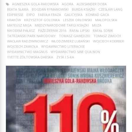
AGNIESZKA GOLA-RAKOWSKA
AGORA
ALEKSANDER DOBA
BEATA SŁAMA
BOGDAN RYMANOWSKI
BURDA KSIĄŻKI
CZESŁAW LANG
EDIPRESSE
EXPO
FABUŁA FRAZA
GALICYJSKA
KONRAD GACA
KRAKÓW
KRZYSZTOF GOLONKA
LESZEK ORŁOWSKI
MAŁOPOLSKA
MATEUSZ MIGA
MIĘDZYNARODOWE TARGI KSIĄŻKI
MUZA
NIKODEM PAŁASZ
PAŹDZIERNIK 2016
RAFAŁ LIPSKI
RAFAŁ SONIK
TATRZAŃSKI PARK NARODOWY
TOMASZ GAWĘDZKI
TOMASZ ZIMOCH
WACŁAW RADZIWINOWICZ
WŁODZIMIERZ LUBAŃSKI
WOJCIECH KOERBER
WOJCIECH ZAWIOŁA
WYDAWNICTWO LITERACKIE
WYDAWNICTWO MAGNUS
WYDAWNICTWO SINE QUA NON
YVETTE ŻÓŁTOWSKA-DARSKA
ZYSK I S-KA