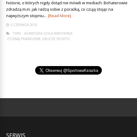
historie, o których nigdy dotąd nie mówili w mediach. Bohaterowie
zdradzą m.in. jak radzą sobie z porażką, co czują stojąc na
najwyższym stopniu...
[Read More]
5 CZERWCA 2016
110%
AGNIESZKA GOLA-RAKOWSKA
POZNAJ PRAWDZIWE OBLICZE SPORTU
SERWIS