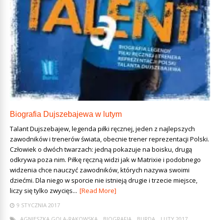
Biografia Dujszebajewa w lutym
Talant Dujszebajew, legenda piłki ręcznej, jeden z najlepszych
zawodników i trenerów świata, obecnie trener reprezentacji Polski.
Człowiek o dwóch twarzach: jedną pokazuje na boisku, drugą
odkrywa poza nim. Piłkę ręczną widzi jak w Matrixie i podobnego
widzenia chce nauczyć zawodników, których nazywa swoimi
dziećmi. Dla niego w sporcie nie istnieją drugie i trzecie miejsce,
liczy się tylko zwycięs...
[Read More]
9 STYCZNIA 2017
AGNIESZKA GOLA-RAKOWSKA
BIOGRAFIA
BURDA
LUTY 2017