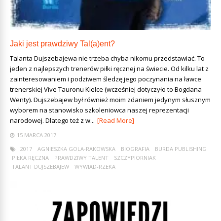
Jaki jest prawdziwy Tal(a)ent?
Talanta Dujszebajewa nie trzeba chyba nikomu przedstawiać. To
jeden z najlepszych trenerów piłki ręcznej na świecie. Od kilku lat z
zainteresowaniem i podziwem śledzę jego poczynania na ławce
trenerskiej Vive Tauronu Kielce (wcześniej dotyczyło to Bogdana
Wenty). Dujszebajew był również moim zdaniem jedynym słusznym
wyborem na stanowisko szkoleniowca naszej reprezentacji
narodowej. Dlatego też z w...
[Read More]
15 MARCA 2017
2017
AGNIESZKA GOLA-RAKOWSKA
BIOGRAFIA
BURDA PUBLISHING
PIŁKA RĘCZNA
PRAWDZIWY TALENT
SZCZYPIORNIAK
TALANT DUJSZEBAJEW
WYWIAD-RZEKA