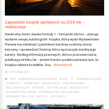
Zapowiedzi książek sportowych na 2019 rok –
motoryzacja
Dwukrotny mistrz świata Formuły 1 – Fernando Alonso – planuje
wydanie swojej autobiografii. Książka, którą wyda Wydawnictwo
Planeta ma odsłaniać czytelnikom bardziej osobistą stronę
kierowcy i opowiedzieć historię, która wyznaczyła ścieżkę jego
kariery. Według informacji prasowych, Alonso pracował nad tą
publikacją od kilku lat. – Jestem bardzo podekscytowany tym, że
książka nabiera kształtów. Zna...
[Read More]
1 STYCZNIA 2019
2019
AGNIESZKA GOLA-RAKOWSKA
BOLID
F1
FERNANDO ALONSO
FORMUŁA 1
GRAND PRIX
JANUSZ KULIG
KIMI RAIKKONEN
MALCOLM FOLLEY
MONAKO
MOTORYZACJA
WRZESIEŃ 2019
WYDAWNICTWO ARENA
WYDAWNICTWO SINE QUA NON
WYDAWNICTWO ZYSK
WYŚCIGI
ZAPOWIEDZI