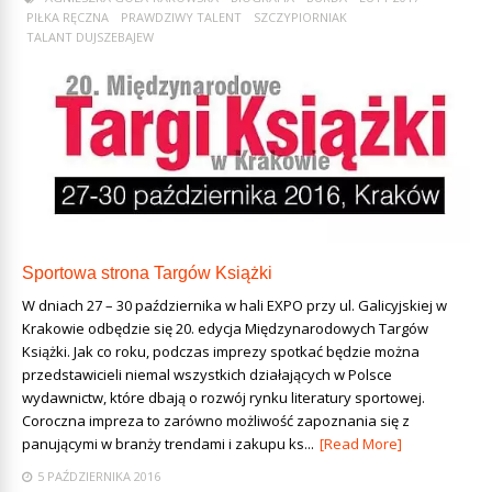
PIŁKA RĘCZNA
PRAWDZIWY TALENT
SZCZYPIORNIAK
TALANT DUJSZEBAJEW
Sportowa strona Targów Książki
W dniach 27 – 30 października w hali EXPO przy ul. Galicyjskiej w
Krakowie odbędzie się 20. edycja Międzynarodowych Targów
Książki. Jak co roku, podczas imprezy spotkać będzie można
przedstawicieli niemal wszystkich działających w Polsce
wydawnictw, które dbają o rozwój rynku literatury sportowej.
Coroczna impreza to zarówno możliwość zapoznania się z
panującymi w branży trendami i zakupu ks...
[Read More]
5 PAŹDZIERNIKA 2016