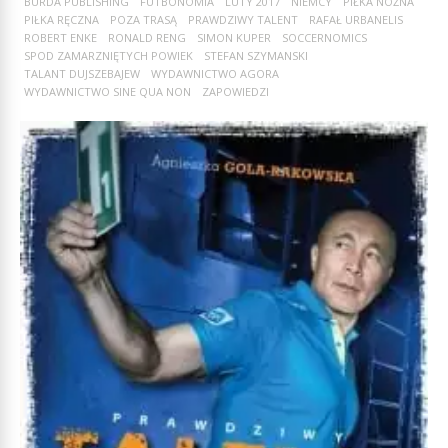
BURDA PUBLISHING
FUTBONOMIA
LUTY 2017
NIEMCY
PIŁKA NOŻNA
PIŁKA RĘCZNA
POZA TRASĄ
PRAWDZIWY TALENT
RAFAŁ URBANELIS
ROBERT ENKE
RONALD RENG
SIMON KUPER
SOCCERNOMICS
SPOD ZAMARZNIĘTYCH POWIEK
STEFAN SZYMANSKI
TALANT DUJSZEBAJEW
WYDAWNICTWO AGORA
WYDAWNICTWO SINE QUA NON
ZAPOWIEDZI