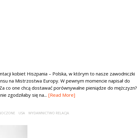
acji kobiet Hiszpania – Polska, w którym to nasze zawodniczki
wansu na Mistrzostwa Europy. W pewnym momencie napisał do
? Za co one chcą dostawać porównywalne pieniądze do mężczyzn?
ie zgodziłaby się na...
[Read More]
DNOCZONE
USA
WYDAWNICTWO RELACJA