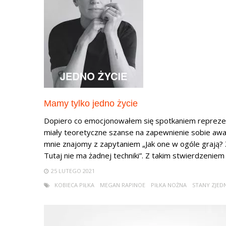
Mamy tylko jedno życie
Dopiero co emocjonowałem się spotkaniem reprezent
miały teoretyczne szanse na zapewnienie sobie a
mnie znajomy z zapytaniem „Jak one w ogóle grają
Tutaj nie ma żadnej techniki”. Z takim stwierdzeniem n
25 LUTEGO 2021
KOBIECA PIŁKA
MEGAN RAPINOE
PIŁKA NOŻNA
STANY ZJE