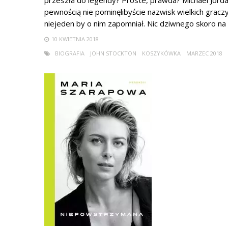
przeszła do legendy? Proste, prawda? Michael Jordan
pewnością nie pominęlibyście nazwisk wielkich graczy
niejeden by o nim zapomniał. Nic dziwnego skoro na ul
10 KWIETNIA 2018
BIOGRAFIA
JOHN STOCKTON
KOSZYKÓWKA
MARZEC 2018