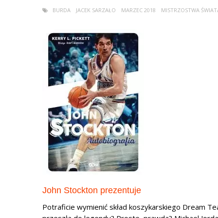
BURDA
JACEK SARZAŁO
MARZEC 2018
MISTRZOSTWA ŚWIAT
John Stockton prezentuje
Potraficie wymienić skład koszykarskiego Dream Team