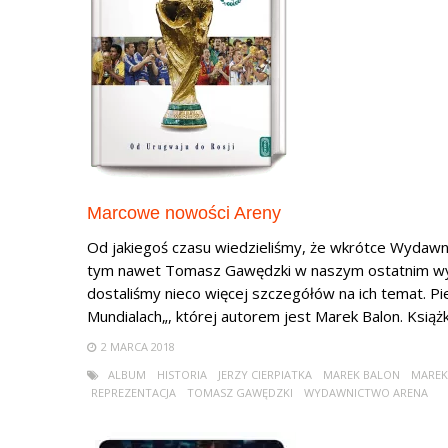
Marcowe nowości Areny
Od jakiegoś czasu wiedzieliśmy, że wkrótce Wydawn
tym nawet Tomasz Gawędzki w naszym ostatnim wywi
dostaliśmy nieco więcej szczegółów na ich temat. 
Mundialach„, której autorem jest Marek Balon. Książka
2 MARCA 2018
ALBUM
HISTORIA
JERZY CIERPIATKA
MAREK BALON
MAREK
REPREZENTACJA
TOMASZ GAWĘDZKI
WYDAWNICTWO ARENA