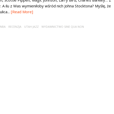
, Scottie Pippen, Magic Johnson, Larry Bird, Charles Barkley… Z
. A ilu z Was wymieniłoby wśród nich Johna Stocktona? Myślę, że
ica...
[Read More]
NBA
RECENZJA
UTAH JAZZ
WYDAWNICTWO SINE QUA NON