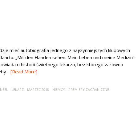
ie mieć autobiografia jednego z najsłynniejszych klubowych
hlfahrta. „Mit den Händen sehen: Mein Leben und meine Medizin”
wiada o historii świetnego lekarza, bez którego zarówno
by...
[Read More]
INSEL
LEKARZ
MARZEC 2018
NIEMCY
PREMIERY ZAGRANICZNE