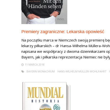
Premiery zagraniczne: Lekarska opowieść
Na początku marca w Niemczech swoją premierę będz
lekarzy piłkarskich – dr Hansa-Wilhelma Müllera-Wo
napisana we współpracy z dwoma dziennikarzami opo
Bayern, jak i piłkarska reprezentacja Niemiec nie były
11 MARCA 2018
BAYERN MONACHIUM
HANS-WILHELM MÜLLER-WOHLFAHRT