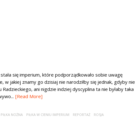
 i stała się imperium, które podporządkowało sobie uwagę
e, w jakiej znamy go dzisiaj nie narodziłby się jednak, gdyby nie
Radzieckiego, ani nigdzie indziej dyscyplina ta nie byłaby taka
wywo...
[Read More]
PIŁKA NOŻNA
PIŁKA W CIENIU IMPERIUM
REPORTAŻ
ROSJA