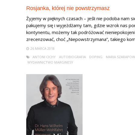
Rosjanka, której nie powstrzymasz
Żyjemy w pięknych czasach – jeśli nie podoba nam s
pakujemy się i wyjeżdżamy tam, gdzie wzrok nas pon
kontynentu, możemy tak podróżować nieniepokojeni p
zrecenzować, choć „Niepowstrzymana”, takiego komfo
26 MARCA 2018
ANTONI CICHY
AUTOBIOGRAFIA
DOPING
MARIA SZARAPO
WYDAWNICTWO MARGINESY