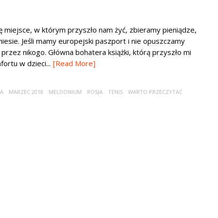
ię miejsce, w którym przyszło nam żyć, zbieramy pieniądze,
iesie. Jeśli mamy europejski paszport i nie opuszczamy
rzez nikogo. Główna bohatera książki, którą przyszło mi
rtu w dzieci...
[Read More]
WA
MARZEC 2018
MELDONIUM
ROSJA
TENIS
WARTO PRZECZYTAĆ