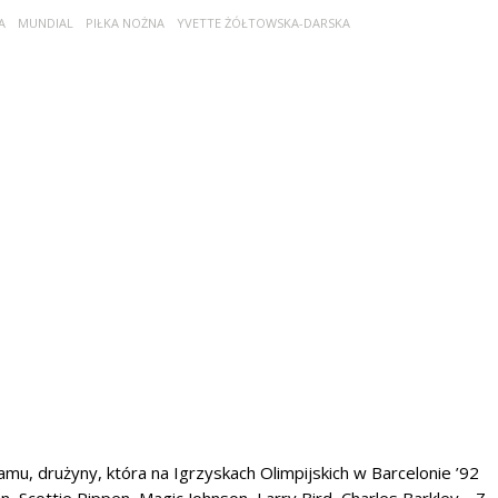
A
MUNDIAL
PIŁKA NOŻNA
YVETTE ŻÓŁTOWSKA-DARSKA
u, drużyny, która na Igrzyskach Olimpijskich w Barcelonie ’92