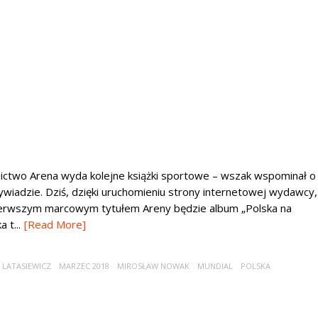
ictwo Arena wyda kolejne książki sportowe – wszak wspominał o
adzie. Dziś, dzięki uruchomieniu strony internetowej wydawcy,
Pierwszym marcowym tytułem Areny będzie album „Polska na
 t...
[Read More]
 LATASIEWICZ
MARZEC 2018
MIROSŁAW NOWAK
MUNDIAL
POLSKA