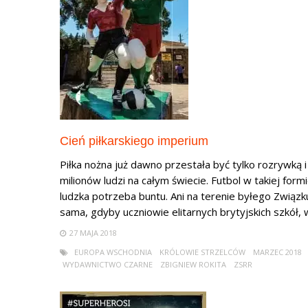
Cień piłkarskiego imperium
Piłka nożna już dawno przestała być tylko rozrywką
milionów ludzi na całym świecie. Futbol w takiej formi
ludzka potrzeba buntu. Ani na terenie byłego Związku 
sama, gdyby uczniowie elitarnych brytyjskich szkół, 
27 MAJA 2018
EUROPA WSCHODNIA
KRÓLOWIE STRZELCÓW
MARZEC 2018
WYDAWNICTWO CZARNE
ZBIGNIEW ROKITA
ZSRR