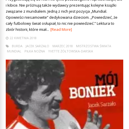
i kibice. Nie próżnują także wydawcy prezentując kolejne książki
związane z mundialem. Jedną z nich jest pozycja „Mundial.
Opowieści niesamowite” dedykowana dzieciom. „Powiedzieć, że
cały futbolowy świat osłupiał, to nic nie powiedzieć.” Lektura to
zbiór historii, które miał...
[Read More]
22 KWIETNIA 2018
BURDA
JACEK SARZAŁO
MARZEC 2018
MISTRZOSTWA ŚWIATA
MUNDIAL
PIŁKA NOŻNA
YVETTE ŻÓŁTOWSKA-DARSKA