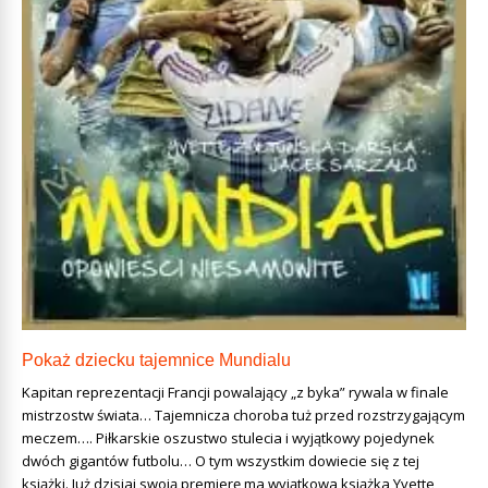
Pokaż dziecku tajemnice Mundialu
Kapitan reprezentacji Francji powalający „z byka” rywala w finale
mistrzostw świata… Tajemnicza choroba tuż przed rozstrzygającym
meczem…. Piłkarskie oszustwo stulecia i wyjątkowy pojedynek
dwóch gigantów futbolu… O tym wszystkim dowiecie się z tej
książki. Już dzisiaj swoją premierę ma wyjątkowa książka Yvette