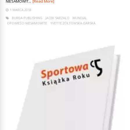
NIESAMOWIT...
[Read More]
1 MARCA 2018
BURDA PUBLISHING
JACEK SARZAŁO
MUNDIAL
OPOWIEŚCI NIESAMOWITE
YVETTE ŻÓŁTOWSKA-DARSKA