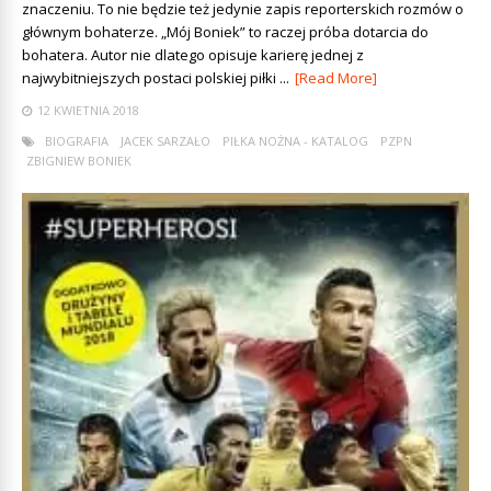
znaczeniu. To nie będzie też jedynie zapis reporterskich rozmów o
głównym bohaterze. „Mój Boniek” to raczej próba dotarcia do
bohatera. Autor nie dlatego opisuje karierę jednej z
najwybitniejszych postaci polskiej piłki ...
[Read More]
12 KWIETNIA 2018
BIOGRAFIA
JACEK SARZAŁO
PIŁKA NOŻNA - KATALOG
PZPN
ZBIGNIEW BONIEK