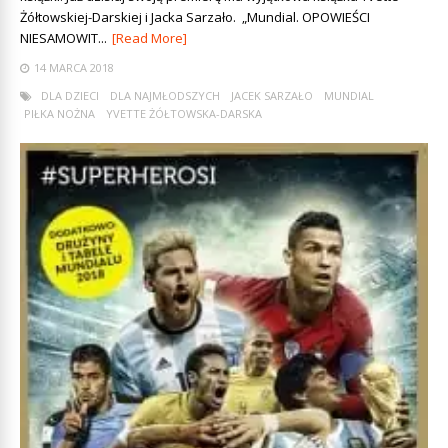
Żółtowskiej-Darskiej i Jacka Sarzało. „Mundial. OPOWIEŚCI
NIESAMOWIT...
[Read More]
14 MARCA 2018
DLA DZIECI
DLA NAJMŁODSZYCH
JACEK SARZAŁO
MUNDIAL
PIŁKA NOŻNA
YVETTE ŻÓŁTOWSKA-DARSKA