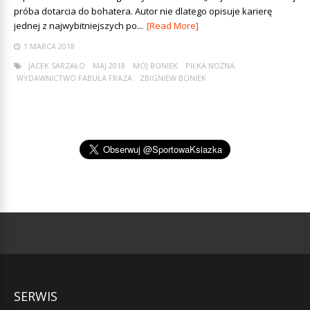
próba dotarcia do bohatera. Autor nie dlatego opisuje karierę
jednej z najwybitniejszych po...
[Read More]
1 MARCA 2018
JACEK SARZAŁO
MAJ 2018
MÓJ BONIEK
PIŁKA NOŻNA
WYDAWNICTWO FABUŁA FRAZA
ZBIGNIEW BONIEK
SERWIS