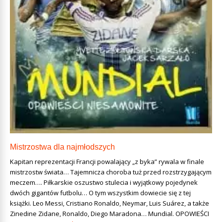
Mistrzostwa dla najmłodszych
Kapitan reprezentacji Francji powalający „z byka” rywala w finale
mistrzostw świata… Tajemnicza choroba tuż przed rozstrzygającym
meczem…. Piłkarskie oszustwo stulecia i wyjątkowy pojedynek
dwóch gigantów futbolu… O tym wszystkim dowiecie się z tej
książki. Leo Messi, Cristiano Ronaldo, Neymar, Luis Suárez, a także
Zinedine Zidane, Ronaldo, Diego Maradona… Mundial. OPOWIEŚCI