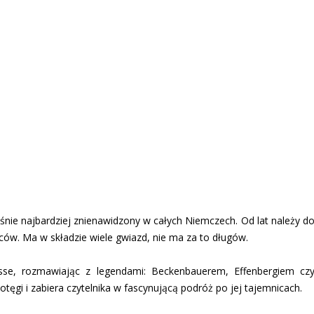
śnie najbardziej znienawidzony w całych Niemczech. Od lat należy d
iców. Ma w składzie wiele gwiazd, nie ma za to długów.
sse, rozmawiając z legendami: Beckenbauerem, Effenbergiem cz
ęgi i zabiera czytelnika w fascynującą podróż po jej tajemnicach.