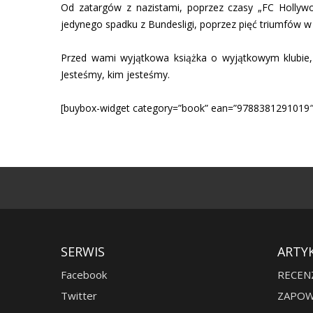
Od zatargów z nazistami, poprzez czasy „FC Hollyw
jedynego spadku z Bundesligi, poprzez pięć triumfów w
Przed wami wyjątkowa książka o wyjątkowym klubie,
Jesteśmy, kim jesteśmy.
[buybox-widget category=”book” ean=”9788381291019″
SERWIS
ARTY
Facebook
RECEN
Twitter
ZAPOW