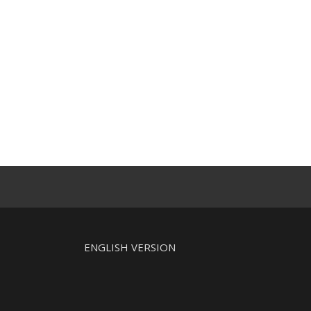
d
–
ENGLISH VERSION