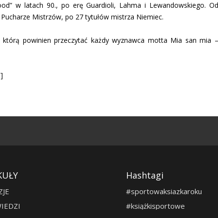
ood” w latach 90., po erę Guardioli, Lahma i Lewandowskiego. O
 Pucharze Mistrzów, po 27 tytułów mistrza Niemiec.
 którą powinien przeczytać każdy wyznawca motta Mia san mia 
]
KUŁY
Hashtagi
ZJE
#sportowaksiazkaroku
IEDZI
#książkisportowe