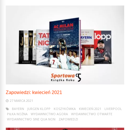
Zapowiedzi: kwiecień 2021
27 MARCA 2021
BAYERN
JURGEN KLOPP
KOSZYKÓWKA
KWIECIEŃ 2021
LIVERPOOL
PIŁKA NOŻNA
WYDAWNICTWO AGORA
WYDAWNICTWO OTWARTE
WYDAWNICTWO SINE QUA NON
ZAPOWIEDZI