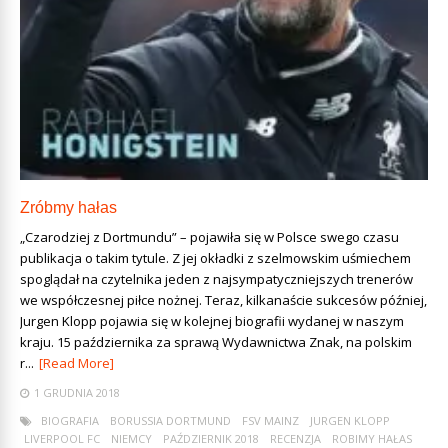
Zróbmy hałas
„Czarodziej z Dortmundu” – pojawiła się w Polsce swego czasu
publikacja o takim tytule. Z jej okładki z szelmowskim uśmiechem
spoglądał na czytelnika jeden z najsympatyczniejszych trenerów
we współczesnej piłce nożnej. Teraz, kilkanaście sukcesów później,
Jurgen Klopp pojawia się w kolejnej biografii wydanej w naszym
kraju. 15 października za sprawą Wydawnictwa Znak, na polskim
r...
[Read More]
1 GRUDNIA 2018
BIOGRAFIA
BORUSSIA DORTMUND
FSV MAINZ
JURGEN KLOPP
LIVERPOOL FC
NIEMCY
PAŹDZIERNIK 2018
RECENZJA
ROBIMY HAŁAS