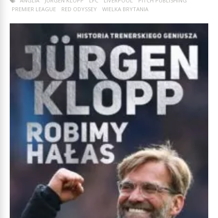
ANGLIA
JURGEN KLOPP
LFC
LIVERPOOL
PITCH PUBLISHING
PREMIER LEAGUE
RED ODYSSEY
WIELKA BRYTANIA