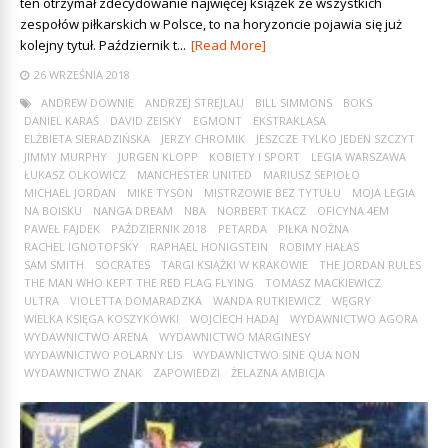
ten otrzymał zdecydowanie najwięcej książek ze wszystkich
zespołów piłkarskich w Polsce, to na horyzoncie pojawia się już
kolejny tytuł. Październik t...
[Read More]
26 WRZEŚNIA 2018
ANDREW DOWNIE
ANDRZEJ STREJLAU
BILL SIMMONS
BOKS
DANIEL KARAŚ
DAVID ZEISKY
EGMONT
EKSTRAKLASA
ELŻBIETA SIERADZIŃSKA
JERZY CHROMIK
JESZCZE TYLKO JEDEN SZCZYT
JIMMY MURPHY
JURGEN KLOPP
KOBIETY I SPORT
LEGIA WARSZAWA
ŁUKASZ OLKOWICZ
MANCHESTER UNITED
MARIUSZ SEPIOŁO
MICHAEL JORDAN
MIKE TYSON
MISTRZOWIE BEZ TYTUŁU
MOJA LEGIA
NA BOISKU
NANGA DREAM
NBA
NORBERT TKACZ
OFICYNA 4EM
PAWEŁ FAJDEK
PAŹDZIERNIK 2018
PETARDA
PIŁKA NOŻNA
RACHEL IGNOTOFSKY
RAPHAEL HONIGSTEIN
ROBIMY HAŁAS
SAM SMITH
SOCRATES
TARGI KSIĄŻKI W KRAKOWIE
THE JORDAN RULES
THE MAN WHO KEPT THE RED FLAG FLYING
TOMASZ MACKIEWICZ
ULTRA
VIOLETTA DOMARADZKA
WANDA RUTKIEWICZ
WĘGRY
WIELKA KSIĘGA KOSZYKÓWKI
WOJCIECH HADAJ
WYDAWNICTWO AGORA
WYDAWNICTWO ARENA
WYDAWNICTWO MARGINESY
WYDAWNICTWO POLARNY LIS
WYDAWNICTWO SINE QUA NON
WYDAWNICTWO ZNAK
ZAPOWIEDZI
ŻELAZNA AMBICJA