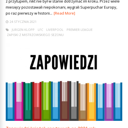
z przytupem, nikt nie był w stanie dotrzymać im kroku. Przez wiele
miesięcy pozostawali niepokonani, wygrali Superpuchar Europy,
po raz pierwszy w historii...
[Read More]
24 STYCZNIA 2021
JURGEN KLOPP
LFC
LIVERPOOL
PREMIER LEAGUE
ZAPISKI Z MISTRZOWSKIEGO SEZONU