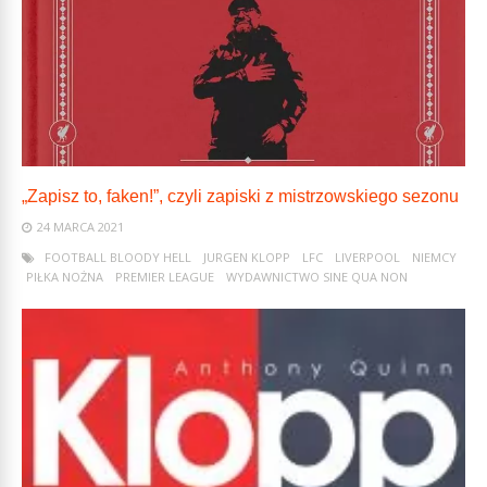
„Zapisz to, faken!”, czyli zapiski z mistrzowskiego sezonu
24 MARCA 2021
FOOTBALL BLOODY HELL
JURGEN KLOPP
LFC
LIVERPOOL
NIEMCY
PIŁKA NOŻNA
PREMIER LEAGUE
WYDAWNICTWO SINE QUA NON