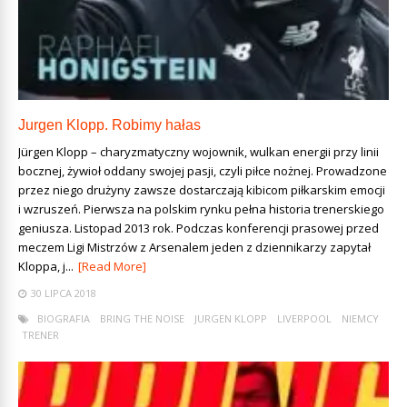
Jurgen Klopp. Robimy hałas
Jürgen Klopp – charyzmatyczny wojownik, wulkan energii przy linii
bocznej, żywioł oddany swojej pasji, czyli piłce nożnej. Prowadzone
przez niego drużyny zawsze dostarczają kibicom piłkarskim emocji
i wzruszeń. Pierwsza na polskim rynku pełna historia trenerskiego
geniusza. Listopad 2013 rok. Podczas konferencji prasowej przed
meczem Ligi Mistrzów z Arsenalem jeden z dziennikarzy zapytał
Kloppa, j...
[Read More]
30 LIPCA 2018
BIOGRAFIA
BRING THE NOISE
JURGEN KLOPP
LIVERPOOL
NIEMCY
TRENER