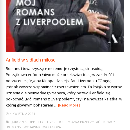
Anfield w sidłach miłości
Romans i towarzyszące mu emocje często są sinusoidą.
Początkowa euforia łatwo może przekształcić się w zazdrość i
odrzucenie. Jürgena Kloppa dzisiejsi fani Liverpoolu FC będą
jednak zawsze wspominać z rozrzewnieniem. Ta książka to wyraz
uznania dla niemieckiego trenera, który pozwolił Anfield się
pokochać. „Mój romans z Liverpoolem”, czyli najnowsza książka, w
której głównym bohaterem ...
[Read More]
4 KWIETNIA 2021
JURGEN KLOPP
LFC
LIVERPOOL
MOŻNA PRZECZYTAĆ
NIEMCY
ROMANS
WYDAWNICTWO AGORA