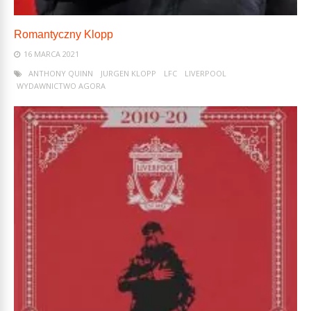
Romantyczny Klopp
16 MARCA 2021
ANTHONY QUINN
JURGEN KLOPP
LFC
LIVERPOOL
WYDAWNICTWO AGORA