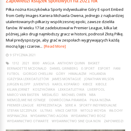
Zapowiedzi książek sportowych na 2021 rok
Piłka nożna Koszykówka Sporty indywidualne Góry E-sport Embed
from Getty Images Kariera Michaela Owena, jednego z najbardziej
utalentowanych piłkarzy współczesnej epoki, zawsze dzieliła
fanów. W wieku 17 lat zadebiutował w Premier League, kilka lat
później, jako drugi najmłodszy gracz w historii, podnosił Złotą Piłkę.
Miał predyspozycje, aby grać w zespołach wygrywających każdą
mocną ligę i czarow...
[Read More]
9 STYCZNIA 2021
1312
2021
8000
ANGLIA
ANTHONY QUINN
BASKET
BERNADETTE MCDONALD
DANIEL GRINBERG
E-SPORT
ESPORT
FANI
FUTBOL
GIORGIO CHIELLINI
GÓRY
HIMALAIZM
HOLANDIA
IGRZYSKA LEKKOATLETÓW
JAMES MONTAGUE
JONATHAN WILSON
JURGEN KLOPP
JUVENTUS
KAROL KOPAŃKO
KIBICE
KIBOLE
KILIAN JORNET
KOSZYKÓWKA
LEKKOATLETYKA
LIVERPOOL
MARCO VAN BASTEN
MEDALIŚCI
MICHAEL OWEN
NBA
NIEMOŻLIWE NIE ISTNIEJE
ODWRÓCONA PIRAMIDA
PIŁKA NOŻNA
PREMIER LEAGUE
REPREZENTACJA
SERIE A
SPORTY INDYWIDUALNE
STEFAN SZCZEPŁEK
ULTRAS
VINCE CARTER
WITOLD WOYDA
WŁOCHY
WSPINACZKA
WYDAWNICTWO AGORA
WYDAWNICTWO BOSZ
WYDAWNICTWO OTWARTE
WYDAWNICTWO SINE QUA NON
ZAPOWIEDZI