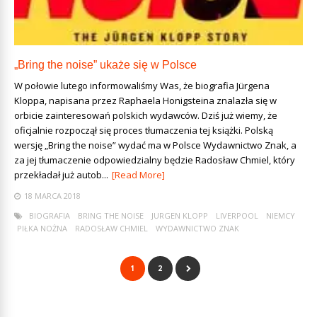
„Bring the noise” ukaże się w Polsce
W połowie lutego informowaliśmy Was, że biografia Jürgena
Kloppa, napisana przez Raphaela Honigsteina znalazła się w
orbicie zainteresowań polskich wydawców. Dziś już wiemy, że
oficjalnie rozpoczął się proces tłumaczenia tej książki. Polską
wersję „Bring the noise” wydać ma w Polsce Wydawnictwo Znak, a
za jej tłumaczenie odpowiedzialny będzie Radosław Chmiel, który
przekładał już autob...
[Read More]
18 MARCA 2018
BIOGRAFIA
BRING THE NOISE
JURGEN KLOPP
LIVERPOOL
NIEMCY
PIŁKA NOŻNA
RADOSŁAW CHMIEL
WYDAWNICTWO ZNAK
1
2