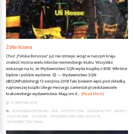
Żółta ściana
Choć „Polska Borussia” już nie istnieje, wciąż w naszym kraju
znaleźć można wielu kibiców niemieckiego klubu. Wszystko
wskazuje na to, że Wydawnictwo SQN wyda książkę o BVB. Wkrótce
będzie i polskie wydanie. 😉 — Wydawnictwo SQN
(@SQNPublishing) 13 sierpnia 2018 Taki bowiem wpis pod okładką
najnowszej książki Uliego Hessego zamieścili przedstawiciele
krakowskiego wydawnictwa. Mają oni d...
[Read More]
13 SIERPNIA 2018
BORUSSIA DORTMUND
BVB
HISTORYCZNA
JURGEN KLOPP
NIEMCY
PIŁKA NOŻNA
ULI HESSE
WYDAWNICTWO SINE QUA NON
WYDAWNICTWO ZNAK