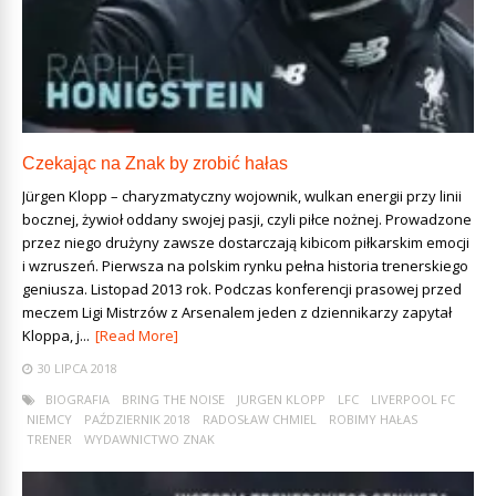
Czekając na Znak by zrobić hałas
Jürgen Klopp – charyzmatyczny wojownik, wulkan energii przy linii
bocznej, żywioł oddany swojej pasji, czyli piłce nożnej. Prowadzone
przez niego drużyny zawsze dostarczają kibicom piłkarskim emocji
i wzruszeń. Pierwsza na polskim rynku pełna historia trenerskiego
geniusza. Listopad 2013 rok. Podczas konferencji prasowej przed
meczem Ligi Mistrzów z Arsenalem jeden z dziennikarzy zapytał
Kloppa, j...
[Read More]
30 LIPCA 2018
BIOGRAFIA
BRING THE NOISE
JURGEN KLOPP
LFC
LIVERPOOL FC
NIEMCY
PAŹDZIERNIK 2018
RADOSŁAW CHMIEL
ROBIMY HAŁAS
TRENER
WYDAWNICTWO ZNAK