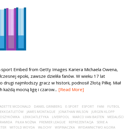
E-sport Embed from Getty Images Kariera Michaela Owena,
czesnej epoki, zawsze dzieliła fanów. W wieku 17 lat
o drugi najmłodszy gracz w historii, podnosił Złotą Piłkę. Miał
każdą mocną ligę i czarow...
[Read More]
ADETTE MCDONALD
DANIEL GRINBERG
E-SPORT
ESPORT
FANI
FUTBOL
LEKKOATLETÓW
JAMES MONTAGUE
JONATHAN WILSON
JURGEN KLOPP
OSZYKÓWKA
LEKKOATLETYKA
LIVERPOOL
MARCO VAN BASTEN
MEDALIŚCI
RAMIDA
PIŁKA NOŻNA
PREMIER LEAGUE
REPREZENTACJA
SERIE A
RTER
WITOLD WOYDA
WŁOCHY
WSPINACZKA
WYDAWNICTWO AGORA