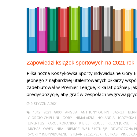
Zapowiedzi książek sportowych na 2021 rok
Piłka nożna Koszykówka Sporty indywidualne Góry 
jednego z najbardziej utalentowanych piłkarzy współ
zadebiutował w Premier League, kilka lat później, jak
predyspozycje, aby grać w zespołach wygrywających 
9 STYCZNIA 2021
1312
2021
8000
ANGLIA
ANTHONY QUINN
BASKET
BERN
GIORGIO CHIELLINI
GÓRY
HIMALAIZM
HOLANDIA
IGRZYSKA 
JUVENTUS
KAROL KOPAŃKO
KIBICE
KIBOLE
KILIAN JORNET
K
MICHAEL OWEN
NBA
NIEMOŻLIWE NIE ISTNIEJE
ODWRÓCONA PI
SPORTY INDYWIDUALNE
STEFAN SZCZEPŁEK
ULTRAS
VINCE CA