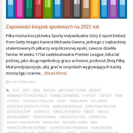
Zapowiedzi książek sportowych na 2021 rok
Piłka nożna Koszykówka Sporty indywidualne Góry E-sport Embed
from Getty Images Kariera Michaela Owena, jednego z najbardziej
utalentowanych piłkarzy współczesnej epoki, zawsze dzieliła
fanów. W wieku 17 lat zadebiutował w Premier League, kilka lat
później, jako drugi najmłodszy gracz w historii, podnosił Złotą Piłkę.
Miał predyspozycje, aby grać w zespołach wygrywających każdą
mocną ligę i czarow...
[Read More]
9 STYCZNIA 2021
1312
2021
8000
ANGLIA
ANTHONY QUINN
BASKET
BERNADETTE MCDONALD
DANIEL GRINBERG
E-SPORT
ESPORT
FANI
FUTBOL
GIORGIO CHIELLINI
GÓRY
HIMALAIZM
HOLANDIA
IGRZYSKA LEKKOATLETÓW
JAMES MONTAGUE
JONATHAN WILSON
JURGEN KLOPP
JUVENTUS
KAROL KOPAŃKO
KIBICE
KIBOLE
KILIAN JORNET
KOSZYKÓWKA
LEKKOATLETYKA
LIVERPOOL
MARCO VAN BASTEN
MEDALIŚCI
MICHAEL OWEN
NBA
NIEMOŻLIWE NIE ISTNIEJE
ODWRÓCONA PIRAMIDA
PIŁKA NOŻNA
PREMIER LEAGUE
REPREZENTACJA
SERIE A
SPORTY INDYWIDUALNE