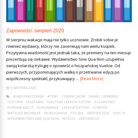
Zapowiedzi: sierpień 2020
W sierpniu wakacje mają nie tylko uczniowie. Zrobili sobie je
również wydawcy, którzy nie zaserwują nam wielu książek.
Pozytywna wiadomość jest jednak taka, że premiery na ten miesiąc
prezentują się ciekawie. Wydawnictwo Sine Qua Non uzupełnia
swoją kolarską trylogię o opowieść o hiszpańskiej Vuelcie. Od
pierwszych, przypominających walkę o przetrwanie edycji po
współczesny spektakl, przykuwający ...
[Read More]
9 SIERPNIA 2020
ADAM PARCZEWSKI
ATENY
CZARNI LWÓW
DANIEL GRINBERG
HISTORIA
HISZPANIA
IGRZYSKA LEKKOATLETÓW
KOLARSTWO
KORONA KIELCE
KORONIARZE
LEKKOATLETYKA
LONDYN
MATEUSZ MICHAŁEK
MONOGRAFIA
POLSKA
SIERPIEŃ 2020
VUELTA
WYDAWNICTWO SINE QUA NON
WYŚCIG
ZAPOWIEDZI