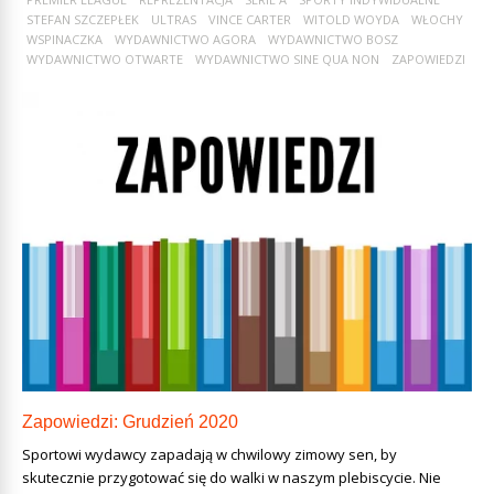
STEFAN SZCZEPŁEK
ULTRAS
VINCE CARTER
WITOLD WOYDA
WŁOCHY
WSPINACZKA
WYDAWNICTWO AGORA
WYDAWNICTWO BOSZ
WYDAWNICTWO OTWARTE
WYDAWNICTWO SINE QUA NON
ZAPOWIEDZI
Zapowiedzi: Grudzień 2020
Sportowi wydawcy zapadają w chwilowy zimowy sen, by
skutecznie przygotować się do walki w naszym plebiscycie. Nie