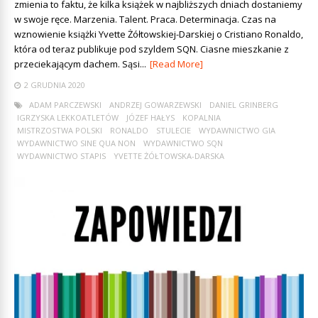
zmienia to faktu, że kilka książek w najbliższych dniach dostaniemy
w swoje ręce. Marzenia. Talent. Praca. Determinacja. Czas na
wznowienie książki Yvette Żółtowskiej-Darskiej o Cristiano Ronaldo,
która od teraz publikuje pod szyldem SQN. Ciasne mieszkanie z
przeciekającym dachem. Sąsi...
[Read More]
2 GRUDNIA 2020
ADAM PARCZEWSKI
ANDRZEJ GOWARZEWSKI
DANIEL GRINBERG
IGRZYSKA LEKKOATLETÓW
JÓZEF HAŁYS
KOPALNIA
MISTRZOSTWA POLSKI
RONALDO
STULECIE
WYDAWNICTWO GIA
WYDAWNICTWO SINE QUA NON
WYDAWNICTWO SQN
WYDAWNICTWO STAPIS
YVETTE ŻÓŁTOWSKA-DARSKA