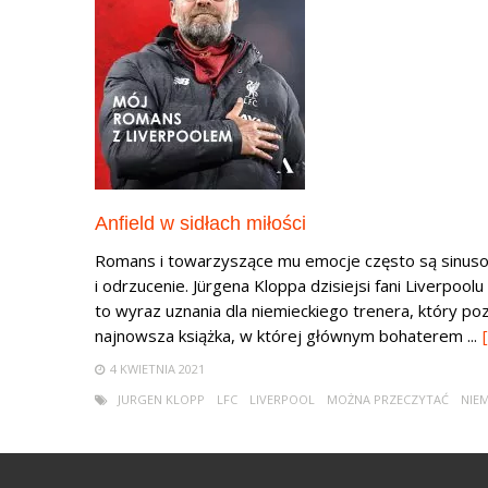
Anfield w sidłach miłości
Romans i towarzyszące mu emocje często są sinusoi
i odrzucenie. Jürgena Kloppa dzisiejsi fani Liverpo
to wyraz uznania dla niemieckiego trenera, który poz
najnowsza książka, w której głównym bohaterem ...
4 KWIETNIA 2021
JURGEN KLOPP
LFC
LIVERPOOL
MOŻNA PRZECZYTAĆ
NIE