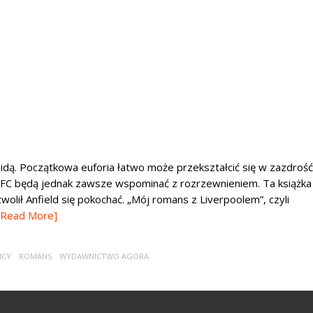
dą. Początkowa euforia łatwo może przekształcić się w zazdrość
olu FC będą jednak zawsze wspominać z rozrzewnieniem. Ta książka
wolił Anfield się pokochać. „Mój romans z Liverpoolem”, czyli
[Read More]
MCY
ROMANS
WYDAWNICTWO AGORA