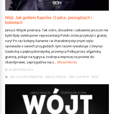
Wójt. Jak goliłem frajerów. O piłce, pieniądzach i
kobietach
Janusz Wójcik powraca. Tak ostro, dosadnie i zabawnie jeszcze nie
było! Były selekcjoner reprezentacji Polski znów przyłożył z grubej
rury! Po raz kolejny barwnie i w charakterystycznym stylu
opowiada o swoich przygodach: tym razem rywalizuje z Deyną i
Gadochą o piękną blondynkę, przemyca Polkę przez afgańską
granicę, poluje na tygrysa, rozkręca imprezę na promie do
Skandynawii, zaprzyjaźnia się z...
[Read More]
20 WRZEŚNIA 2016
JAK GOLIŁEM FRAJERÓW
JANUSZ WÓJCIK
SINE QUA NON
WÓJT