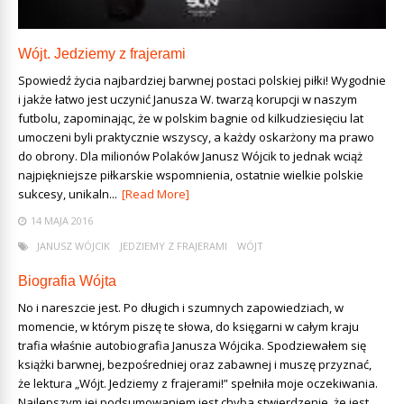
Wójt. Jedziemy z frajerami
Spowiedź życia najbardziej barwnej postaci polskiej piłki! Wygodnie
i jakże łatwo jest uczynić Janusza W. twarzą korupcji w naszym
futbolu, zapominając, że w polskim bagnie od kilkudziesięciu lat
umoczeni byli praktycznie wszyscy, a każdy oskarżony ma prawo
do obrony. Dla milionów Polaków Janusz Wójcik to jednak wciąż
najpiękniejsze piłkarskie wspomnienia, ostatnie wielkie polskie
sukcesy, unikaln...
[Read More]
14 MAJA 2016
JANUSZ WÓJCIK
JEDZIEMY Z FRAJERAMI
WÓJT
Biografia Wójta
No i nareszcie jest. Po długich i szumnych zapowiedziach, w
momencie, w którym piszę te słowa, do księgarni w całym kraju
trafia właśnie autobiografia Janusza Wójcika. Spodziewałem się
książki barwnej, bezpośredniej oraz zabawnej i muszę przyznać,
że lektura „Wójt. Jedziemy z frajerami!” spełniła moje oczekiwania.
Najlepszym jej podsumowaniem jest chyba stwierdzenie, że jest