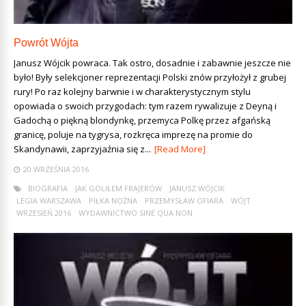
Powrót Wójta
Janusz Wójcik powraca. Tak ostro, dosadnie i zabawnie jeszcze nie
było! Były selekcjoner reprezentacji Polski znów przyłożył z grubej
rury! Po raz kolejny barwnie i w charakterystycznym stylu
opowiada o swoich przygodach: tym razem rywalizuje z Deyną i
Gadochą o piękną blondynkę, przemyca Polkę przez afgańską
granicę, poluje na tygrysa, rozkręca imprezę na promie do
Skandynawii, zaprzyjaźnia się z...
[Read More]
20 WRZEŚNIA 2016
BIOGRAFIA
JAK GOLIŁEM FRAJERÓW
JANUSZ WÓJCIK
LEGIA WARSZAWA
PIŁKA NOŻNA
PRZEMYSŁAW OFIARA
WÓJT
WRZESIEŃ 2016
WYDAWNICTWO SINE QUA NON