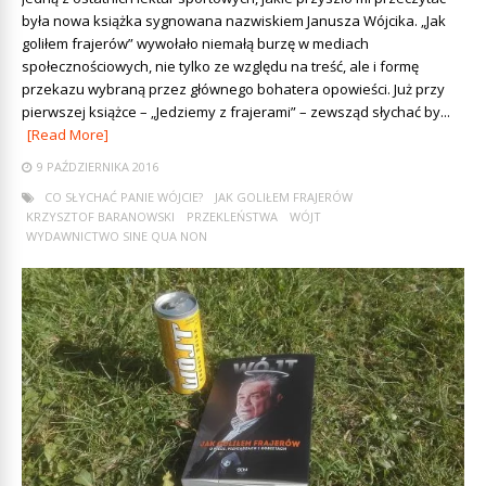
była nowa książka sygnowana nazwiskiem Janusza Wójcika. „Jak
goliłem frajerów” wywołało niemałą burzę w mediach
społecznościowych, nie tylko ze względu na treść, ale i formę
przekazu wybraną przez głównego bohatera opowieści. Już przy
pierwszej książce – „Jedziemy z frajerami” – zewsząd słychać by...
[Read More]
9 PAŹDZIERNIKA 2016
CO SŁYCHAĆ PANIE WÓJCIE?
JAK GOLIŁEM FRAJERÓW
KRZYSZTOF BARANOWSKI
PRZEKLEŃSTWA
WÓJT
WYDAWNICTWO SINE QUA NON