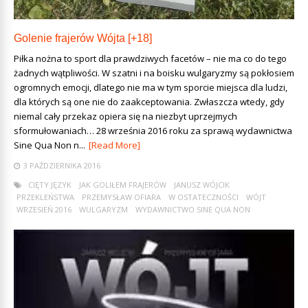
Golenie frajerów Wójta [+18]
Piłka nożna to sport dla prawdziwych facetów – nie ma co do tego
żadnych wątpliwości. W szatni i na boisku wulgaryzmy są pokłosiem
ogromnych emocji, dlatego nie ma w tym sporcie miejsca dla ludzi,
dla których są one nie do zaakceptowania. Zwłaszcza wtedy, gdy
niemal cały przekaz opiera się na niezbyt uprzejmych
sformułowaniach… 28 września 2016 roku za sprawą wydawnictwa
Sine Qua Non n...
[Read More]
3 PAŹDZIERNIKA 2016
CIĘTY JĘZYK
JAK GOLIŁEM FRAJERÓW
JANUSZ WÓJCIK
PRZEKLEŃSTWA
PRZEMYSŁAW OFIARA
W OSTATECZNOŚCI
WÓJT
WRZESIEŃ 2016
WULGARYZM
WYDAWNICTWO SINE QUA NON