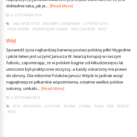
dokładnie taka, jak je...
[Read More]
21 LISTOPADA 2014
CAŁE MOJE ŻYCIE
JEDZIEMY Z FRAJERAMI
LISTOPAD 2014
PIŁKA NOŻNA
PRZEMYSŁAW OFIARA
SINE QUA NON
WÓJT
Wójt
Spowiedź życia najbardziej barwnej postaci polskiej piłki! Wygodnie
i jakże łatwo jest uczynić Janusza W. twarzą korupcji w naszym
futbolu, zapominając, że w polskim bagnie od kilkudziesięciu lat
umoczeni byli praktycznie wszyscy, a każdy oskarżony ma prawo
do obrony. Dla milionów Polaków Janusz Wójcik to jednak wciąż
najpiękniejsze piłkarskie wspomnienia, ostatnie wielkie polskie
sukcesy, unikaln...
[Read More]
3 LISTOPADA 2014
2014
BIOGRAFIA
LISTOPAD
NOŻNA
OFIARA
PIŁKA
SQN
WÓJCIK
WÓJT