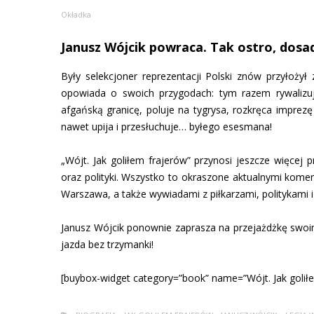
Okładka
Janusz Wójcik powraca. Tak ostro, dosad
Były selekcjoner reprezentacji Polski znów przyłożył 
opowiada o swoich przygodach: tym razem rywalizu
afgańską granicę, poluje na tygrysa, rozkręca imprez
nawet upija i przesłuchuje… byłego esesmana!
„Wójt. Jak goliłem frajerów” przynosi jeszcze więcej 
oraz polityki. Wszystko to okraszone aktualnymi kome
Warszawa, a także wywiadami z piłkarzami, politykami i
Janusz Wójcik ponownie zaprasza na przejażdżkę swoim
jazda bez trzymanki!
[buybox-widget category=”book” name=”Wójt. Jak goliłe