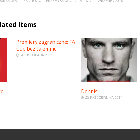
WARSZAWA
PIŁKA NOŻNA
PRZEMYSŁAW OFIARA
WÓJT
WRZESIEŃ 2016
lated Items
Premiery zagraniczne: FA
Cup bez tajemnic
20 LISTOPADA 2016
go
Dennis
22 PAŹDZIERNIKA 2014