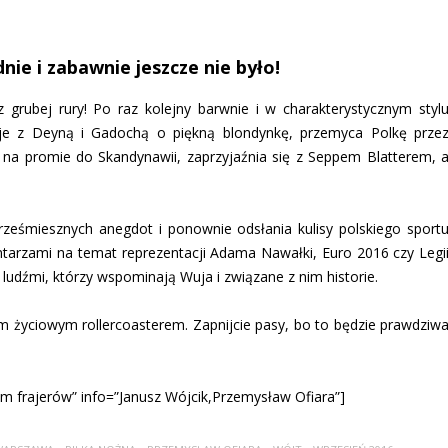
nie i zabawnie jeszcze nie było!
z grubej rury! Po raz kolejny barwnie i w charakterystycznym styl
je z Deyną i Gadochą o piękną blondynkę, przemyca Polkę prze
ę na promie do Skandynawii, zaprzyjaźnia się z Seppem Blatterem, 
prześmiesznych anegdot i ponownie odsłania kulisy polskiego sport
ntarzami na temat reprezentacji Adama Nawałki, Euro 2016 czy Legi
 ludźmi, którzy wspominają Wuja i związane z nim historie.
 życiowym rollercoasterem. Zapnijcie pasy, bo to będzie prawdziw
m frajerów” info=”Janusz Wójcik,Przemysław Ofiara”]