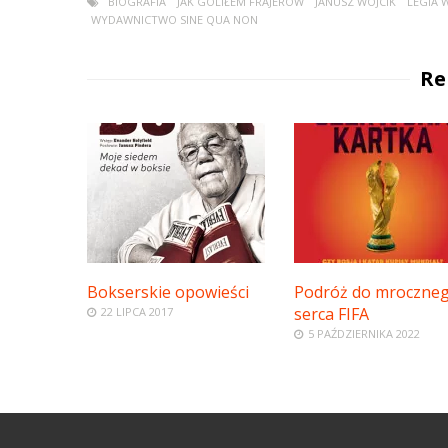
BIOGRAFIA
JAK GOLIŁEM FRAJERÓW
JANUSZ WÓJCIK
LEGIA 
WYDAWNICTWO SINE QUA NON
Re
Bokserskie opowieści
Podróż do mroczne
serca FIFA
22 LIPCA 2017
5 PAŹDZIERNIKA 2022