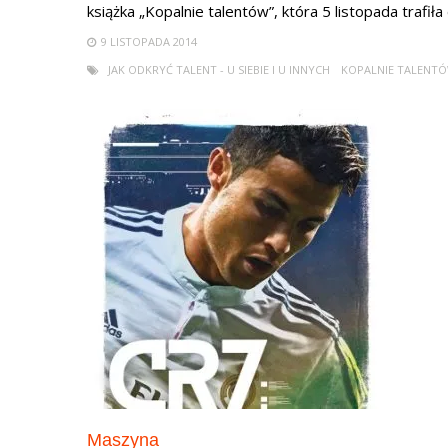
książka „Kopalnie talentów”, która 5 listopada trafiła 
9 LISTOPADA 2014
JAK ODKRYĆ TALENT - U SIEBIE I U INNYCH
KOPALNIE TALENT
Maszyna