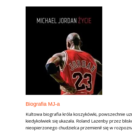
Biografia MJ-a
Kultowa biografia króla koszykówki, powszechnie uzn
kiedykolwiek się ukazała. Roland Lazenby przez blisko 
nieopierzonego chudzielca przemienił się w rozpoz