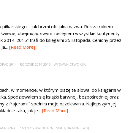
 piłkarskiego – jak brzmi oficjalna nazwa. Rok za rokiem
a świecie, obejmując swym zasięgiem wszystkie kontynenty.
ik 2014-2015” trafi do księgarni 25 listopada. Ceniony przez
a...
[Read More]
TOPAD 2014
ROCZNIK 2014-2015
WYDAWNICTWO GIA
ziach, w momencie, w którym piszę te słowa, do księgarni w
cika. Spodziewałem się książki barwnej, bezpośredniej oraz
y z frajerami!” spełniła moje oczekiwania. Najlepszym jej
dnie taka, jak je...
[Read More]
ŁKA NOŻNA
PRZEMYSŁAW OFIARA
SINE QUA NON
WÓJT