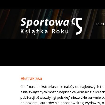
RECE
Ekstraklasa
Choć nasza ekstraklasa nie należy do najlepszych i na
z nią związanych można napisać całkiem niezłą książ
publikacji „Gwiazdy ligi polskiej” niezwykle barwnie 
do poziomu autorów nie dopasowali się wydawcy, o..