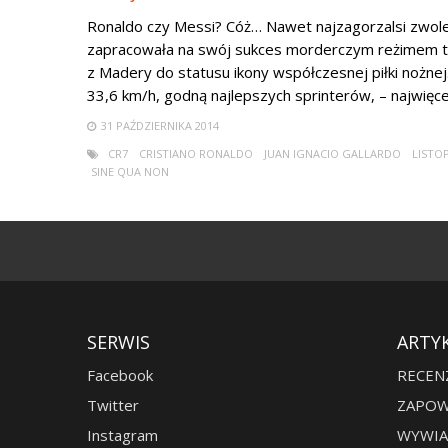
Ronaldo czy Messi? Cóż… Nawet najzagorzalsi zwole
zapracowała na swój sukces morderczym reżimem t
z Madery do statusu ikony współczesnej piłki nożnej.
33,6 km/h, godną najlepszych sprinterów, – najwięcej
31 PAŹDZIERNIKA 2014
CR7
CRISTIANO RONALDO
JUAN IGNACIO GALLARDO
LISTO
SINE QUA NON
SERWIS
ARTY
Facebook
RECEN
Twitter
ZAPOW
Instagram
WYWIA