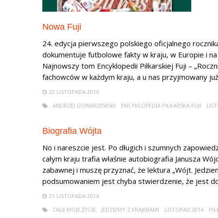
Nowa Fuji
24. edycja pierwszego polskiego oficjalnego rocznika
dokumentuje futbolowe fakty w kraju, w Europie i n
Najnowszy tom Encyklopedii Piłkarskiej Fuji – „Roczn
fachowców w każdym kraju, a u nas przyjmowany już j
22 LISTOPADA 2014
ANDRZEJ GOWARZEWSKI
ENCYKLOPEDIA PIŁKARSKA FUJI
LIS
Biografia Wójta
No i nareszcie jest. Po długich i szumnych zapowied
całym kraju trafia właśnie autobiografia Janusza Wój
zabawnej i muszę przyznać, że lektura „Wójt. Jedziem
podsumowaniem jest chyba stwierdzenie, że jest dokła
21 LISTOPADA 2014
CAŁE MOJE ŻYCIE
JEDZIEMY Z FRAJERAMI
LISTOPAD 2014
PI