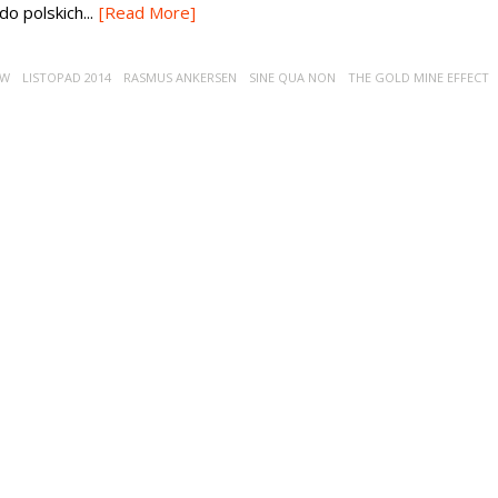
do polskich...
[Read More]
ÓW
LISTOPAD 2014
RASMUS ANKERSEN
SINE QUA NON
THE GOLD MINE EFFECT