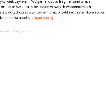
dykolwiek czytałem. Wulgarna, ostra, fragmentami wręcz
ny brutalnie szczera. Mike Tyson w swoich wspomnieniach
 się z dotychczasowym życiem oraz przybliżyć czytelnikom swoją
ziej męska autobi...
[Read More]
PRAWDA
SINE QUA NON