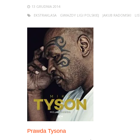
13 GRUDNIA 2014
EKSTRAKLASA
GWIAZDY LIGI POLSKIEJ
JAKUB RADOMSKI
LI
Prawda Tysona