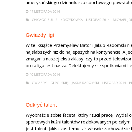
amerykańskiego dziennikarza sportowego powstało n
17 LISTOPADA 2014
CHICAGO BULLS
KOSZYKÓWKA
LISTOPAD 2014
MICHAEL JO
Gwiazdy ligi
W tej książce Przemysław Bator i Jakub Radomski nie
najsłabszych niż do najlepszych na kontynencie. A j
zmagania naszej ekstraklasy, czy to przed telewizo
bo ta liga jest nasza. Delektujemy się spotkaniami Legi
10 LISTOPADA 2014
GWIAZDY LIGI POLSKIEJ
JAKUB RADOMSKI
LISTOPAD 2014
P
Odkryć talent
Wyobraźcie sobie faceta, który rzucił pracę i wydał o
sportowych kuźni talentów rozlokowanych po całym 
jest talent. Jakiś czas temu tak właśnie zachował s