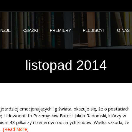
NZJE
KSIĄŻKI
PREMIERY
PLEBISCYT
O NAS
listopad 2014
jbardziej emocjonujących lig świata, okazuje się, że o postaciach
kę. Udowodnili to Przemysław Bator i Jakub Radomski, którzy w
opisali 43 piłkarzy i trenerów rodzimych klubów. Wielka szkoda, że
.
[Read More]