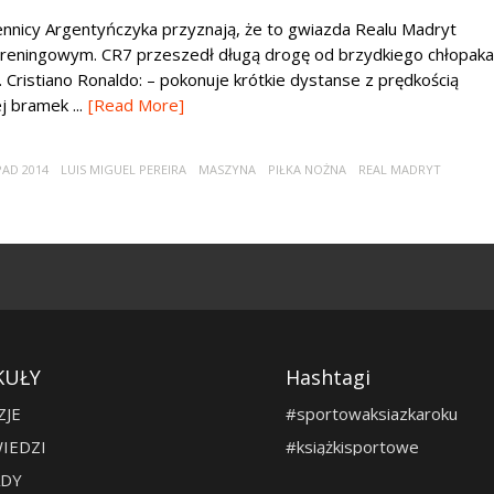
nnicy Argentyńczyka przyznają, że to gwiazda Realu Madryt
reningowym. CR7 przeszedł długą drogę od brzydkiego chłopaka
 Cristiano Ronaldo: – pokonuje krótkie dystanse z prędkością
 bramek ...
[Read More]
PAD 2014
LUIS MIGUEL PEREIRA
MASZYNA
PIŁKA NOŻNA
REAL MADRYT
KUŁY
Hashtagi
ZJE
#sportowaksiazkaroku
IEDZI
#książkisportowe
DY