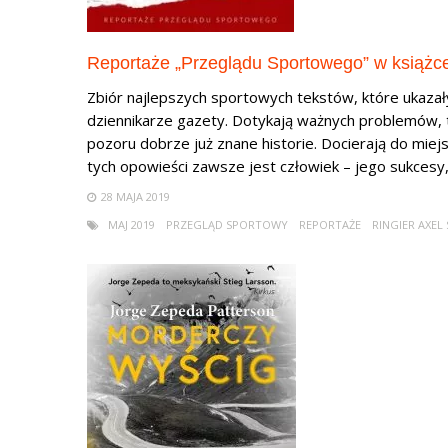
Reportaże „Przeglądu Sportowego” w książc
Zbiór najlepszych sportowych tekstów, które ukazał
dziennikarze gazety. Dotykają ważnych problemów, 
pozoru dobrze już znane historie. Docierają do miej
tych opowieści zawsze jest człowiek – jego sukcesy, p
28 MAJA 2019
MAJ 2019
PRZEGLĄD SPORTOWY
REPORTAŻE
RINGIER AXEL