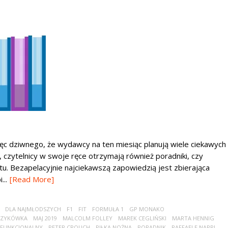
ięc dziwnego, że wydawcy na ten miesiąc planują wiele ciekawych
, czytelnicy w swoje ręce otrzymają również poradniki, czy
tu. Bezapelacyjnie najciekawszą zapowiedzią jest zbierająca
...
[Read More]
DLA NAJMŁODSZYCH
F1
FIT
FORMUŁA 1
GP MONAKO
SZYKÓWKA
MAJ 2019
MALCOLM FOLLEY
MAREK CEGLIŃSKI
MARTA HENNIG
 FUNKCJONALNY
PETER CROUCH
PIŁKA NOŻNA
PORADNIK
RAFFAELE NAPPI