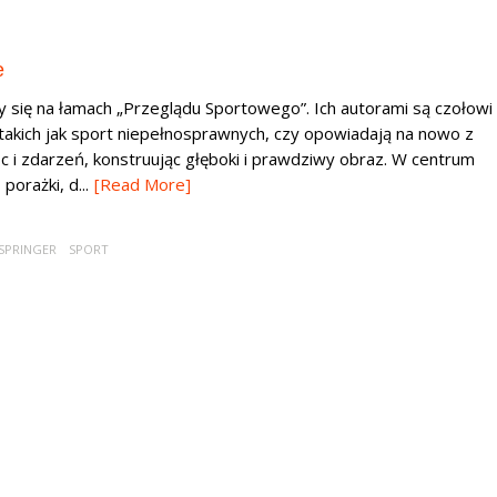
e
y się na łamach „Przeglądu Sportowego”. Ich autorami są czołowi
takich jak sport niepełnosprawnych, czy opowiadają na nowo z
sc i zdarzeń, konstruując głęboki i prawdziwy obraz. W centrum
orażki, d...
[Read More]
 SPRINGER
SPORT