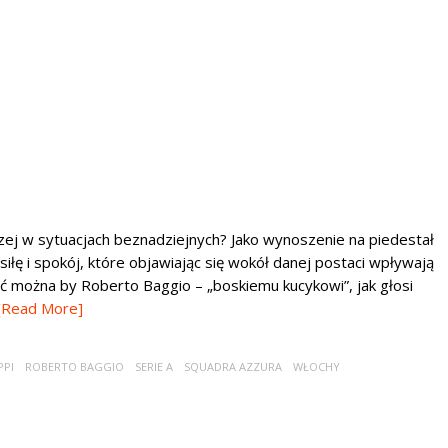
zej w sytuacjach beznadziejnych? Jako wynoszenie na piedestał
ę i spokój, które objawiając się wokół danej postaci wpływają
ć można by Roberto Baggio – „boskiemu kucykowi”, jak głosi
[Read More]
PPI
ROBERTO BAGGIO
SERIE A
SQUADRA AZZURA
WŁOCHY