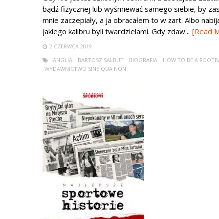
bądź fizycznej lub wyśmiewać samego siebie, by za
mnie zaczepiały, a ja obracałem to w żart. Albo nabij
jakiego kalibru byli twardzielami. Gdy zdaw...
[Read 
2 CZERWCA 2019
ANGLIA
BARTOSZ SAŁBUT
BIOGRAFIA
HOW TO BE A FOOTB
WYDAWNICTWO SINE QUA NON