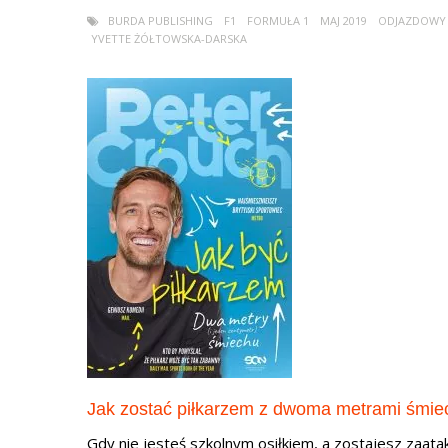
BURDA PUBLISHING
F1
FORMUŁA 1
MAJ 2019
ODJAZDOWY
YVETTE ŻÓŁTOWSKA-DARSKA
Jak zostać piłkarzem z dwoma metrami śmie
Gdy nie jesteś szkolnym osiłkiem, a zostajesz zaat