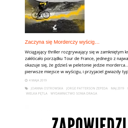
Zaczyna się Morderczy wyścig…
Wciągający thriller rozgrywający się w zamkniętym 
zakłócało porządku Tour de France, jednego z najwa
okazuje się, że gdzieś w peletonie jedzie morderca
pierwsze miejsce w wyścigu, i przyjaciel gwiazdy ty
4 MAJA 2019
JOANNA OSTROWSKA
JORGE PATTERSON ZEPEDA
MAJ 2019
WIELKA PĘTLA
WYDAWNICTWO SONIA DRAGA