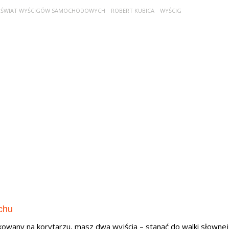
 ŚWIAT WYŚCIGÓW SAMOCHODOWYCH
ROBERT KUBICA
WYŚCIG
chu
akowany na korytarzu, masz dwa wyjścia – stanąć do walki słownej