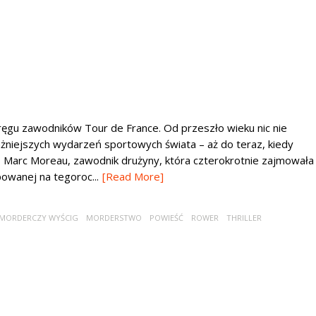
kręgu zawodników Tour de France. Od przeszło wieku nic nie
żniejszych wydarzeń sportowych świata – aż do teraz, kiedy
… Marc Moreau, zawodnik drużyny, która czterokrotnie zajmowała
powanej na tegoroc...
[Read More]
MORDERCZY WYŚCIG
MORDERSTWO
POWIEŚĆ
ROWER
THRILLER