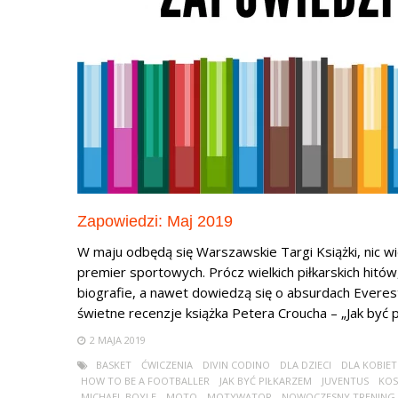
Zapowiedzi: Maj 2019
W maju odbędą się Warszawskie Targi Książki, nic w
premier sportowych. Prócz wielkich piłkarskich hitów
biografie, a nawet dowiedzą się o absurdach Everes
świetne recenzje książka Petera Croucha – „Jak być pi
2 MAJA 2019
BASKET
ĆWICZENIA
DIVIN CODINO
DLA DZIECI
DLA KOBIET
HOW TO BE A FOOTBALLER
JAK BYĆ PIŁKARZEM
JUVENTUS
KO
MICHAEL BOYLE
MOTO
MOTYWATOR
NOWOCZESNY TRENING