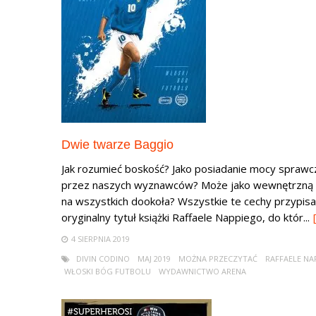
Dwie twarze Baggio
Jak rozumieć boskość? Jako posiadanie mocy sprawc
przez naszych wyznawców? Może jako wewnętrzną sił
na wszystkich dookoła? Wszystkie te cechy przypisa
oryginalny tytuł książki Raffaele Nappiego, do któr...
4 SIERPNIA 2019
DIVIN CODINO
MAJ 2019
MOŻNA PRZECZYTAĆ
RAFFAELE NA
WŁOSKI BÓG FUTBOLU
WYDAWNICTWO ARENA