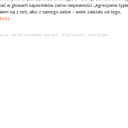
siać w głowach napastników ziarno niepewności. „Agresywne typk
ałem się z nich, albo z samego siebie – wiele zależało od tego,
More]
ALLER
JAK BYĆ PIŁKARZEM
MAJ 2019
PETER CROUCH
PIŁKA NOŻNA