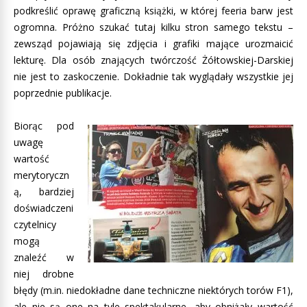
podkreślić oprawę graficzną książki, w której feeria barw jest
ogromna. Próżno szukać tutaj kilku stron samego tekstu –
zewsząd pojawiają się zdjęcia i grafiki mające urozmaicić
lekturę. Dla osób znających twórczość Żółtowskiej-Darskiej
nie jest to zaskoczenie. Dokładnie tak wyglądały wszystkie jej
poprzednie publikacje.
Biorąc pod
uwagę
wartość
merytoryczn
ą, bardziej
doświadczeni
czytelnicy
mogą
znaleźć w
niej drobne
błędy (m.in. niedokładne dane techniczne niektórych torów F1),
ale nie są one na tyle spektakularne, aby obniżały wartość