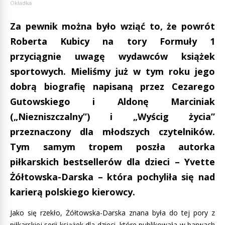
Okładka
Za pewnik można było wziąć to, że powrót
Roberta Kubicy na tory Formuły 1
przyciągnie uwagę wydawców książek
sportowych. Mieliśmy już w tym roku jego
dobrą biografię napisaną przez Cezarego
Gutowskiego i Aldonę Marciniak
(„Niezniszczalny”) i „Wyścig życia”
przeznaczony dla młodszych czytelników.
Tym samym tropem poszła autorka
piłkarskich bestsellerów dla dzieci – Yvette
Żółtowska-Darska – która pochyliła się nad
karierą polskiego kierowcy.
Jako się rzekło, Żółtowska-Darska znana była do tej pory z
piłkarskiej serii książek dla dzieci, które publikowała w barwach