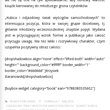
książki kierowanej do młodszego grona czytelników.
„Kubica i odjazdowy świat wyścigów samochodowych” to
interesująca pozycja, która w swojej grupie docelowej, tj.
głównie młodzieży wczesnoszkolnej znajdzie popyt. Wydana
jest w przyciągającej wzrok formie a publikacja jako całość
przyciąga uwagę. Ma też lekki i rozrywkowy charakter, czym
uzupełnia pozytywny obraz całości.
[dropshadowbox align=”none” effect=”lifted-both” width=”auto”
height=”” background_color=”#ffffff” border_width=”1″
border_color=”#dddddd” ]Krzysiek
Baranowski[/dropshadowbox]
[buybox-widget category=”book” ean=”9788380535602″]
BURDA PUBLISHING
F1
FORMUŁA 1
MAJ 2019
ODJAZDOWY ŚWIAT WYŚCIGÓW SAMOCHODOWYCH
ROBERT KUBICA