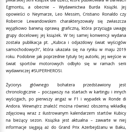
Egmontu, a obecnie – Wydawnictwa Burda Książki. Jej
opowieści o Neymarze, Leo Messim, Cristiano Ronaldo czy
Robercie Lewandowskim charakteryzowały się zwłaszcza
wyjątkowo barwną oprawą graficzną, która przyciąga uwagę
grupy docelowej jej książek. W tej samej konwencji wydana
została publikacja pt. „Kubica i odjazdowy świat wyścigów
samochodowych”, która ukazała się na rynku w maju 2019
roku. Podobnie jak poprzednie tytuły tej autorki, jej wejście w
świat sportów motorowych odbyło się w ramach serii
wydawniczej #SUPERHEROSI.
Życiorys głównego bohatera przedstawiony jest
chronologicznie – począwszy na startach w kartingu i innych
wyścigach, po pierwszy angaż w F1 i wypadek w Ronde di
Andora. Wewnątrz znaleźć można również obszerną wkładkę
zdjęciową wraz z ilustrowanym kalendarzem startów Kubicy
na bieżący sezon. Książka jest aktualna – zawarte w niej
informacje sięgają aż do Grand Prix Azerbejdżanu w Baku,