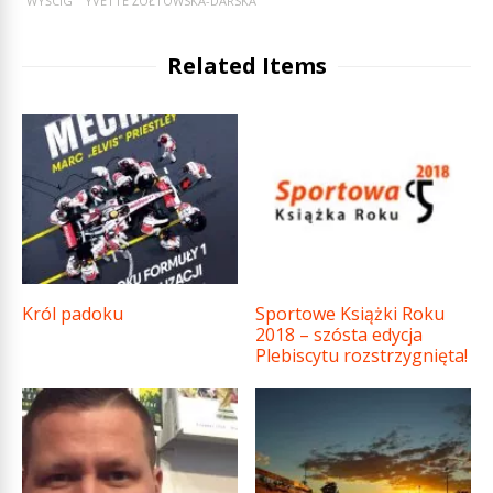
WYŚCIG
YVETTE ŻÓŁTOWSKA-DARSKA
Related Items
Król padoku
Sportowe Książki Roku
2018 – szósta edycja
Plebiscytu rozstrzygnięta!