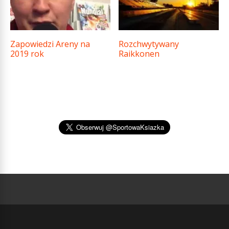
Zapowiedzi Areny na
Rozchwytywany
2019 rok
Raikkonen