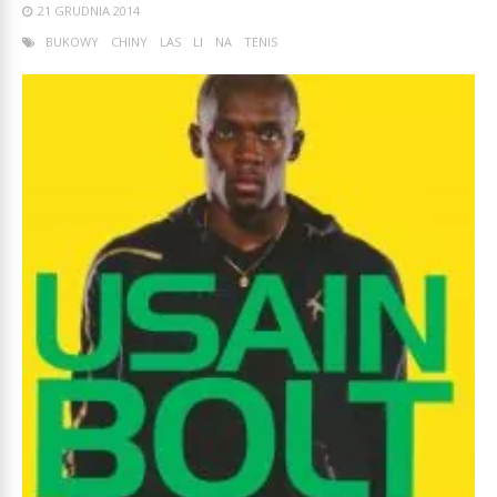
21 GRUDNIA 2014
BUKOWY
CHINY
LAS
LI
NA
TENIS