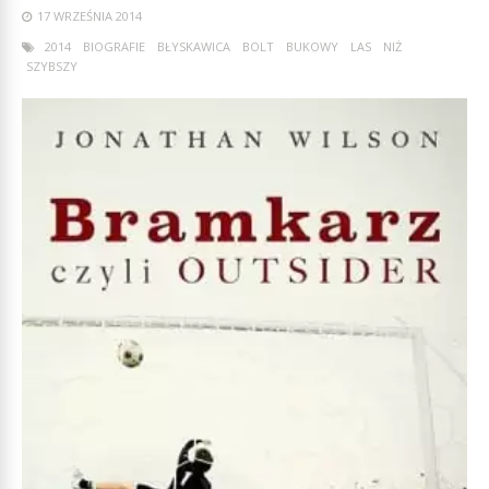
17 WRZEŚNIA 2014
2014
BIOGRAFIE
BŁYSKAWICA
BOLT
BUKOWY
LAS
NIŻ
SZYBSZY