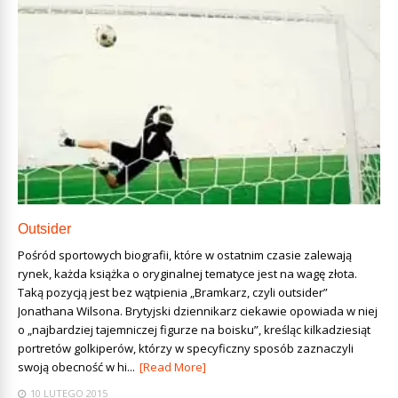
Outsider
Pośród sportowych biografii, które w ostatnim czasie zalewają
rynek, każda książka o oryginalnej tematyce jest na wagę złota.
Taką pozycją jest bez wątpienia „Bramkarz, czyli outsider”
Jonathana Wilsona. Brytyjski dziennikarz ciekawie opowiada w niej
o „najbardziej tajemniczej figurze na boisku”, kreśląc kilkadziesiąt
portretów golkiperów, którzy w specyficzny sposób zaznaczyli
swoją obecność w hi...
[Read More]
10 LUTEGO 2015