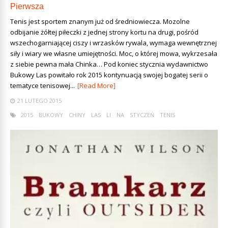
Pierwsza
Tenis jest sportem znanym już od średniowiecza. Mozolne
odbijanie żółtej piłeczki z jednej strony kortu na drugi, pośród
wszechogarniającej ciszy i wrzasków rywala, wymaga wewnętrznej
siły i wiary we własne umiejętności. Moc, o której mowa, wykrzesała
z siebie pewna mała Chinka… Pod koniec stycznia wydawnictwo
Bukowy Las powitało rok 2015 kontynuacją swojej bogatej serii o
tematyce tenisowej...
[Read More]
21 LUTEGO 2015
2015
BUKOWY
CHINY
LAS
LI
NA
STYCZEŃ
TENIS