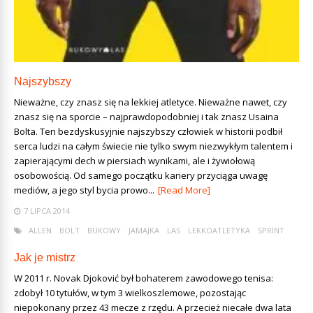
Najszybszy
Nieważne, czy znasz się na lekkiej atletyce. Nieważne nawet, czy
znasz się na sporcie – najprawdopodobniej i tak znasz Usaina
Bolta. Ten bezdyskusyjnie najszybszy człowiek w historii podbił
serca ludzi na całym świecie nie tylko swym niezwykłym talentem i
zapierającymi dech w piersiach wynikami, ale i żywiołową
osobowością. Od samego początku kariery przyciąga uwagę
mediów, a jego styl bycia prowo...
[Read More]
7 LIPCA 2014
ALLEN
BOLT
BUKOWY
JAMAJKA
LAS
LEKKOATLETYKA
SPRINT
Jak je mistrz
W 2011 r. Novak Djoković był bohaterem zawodowego tenisa:
zdobył 10 tytułów, w tym 3 wielkoszlemowe, pozostając
niepokonany przez 43 mecze z rzędu. A przecież niecałe dwa lata