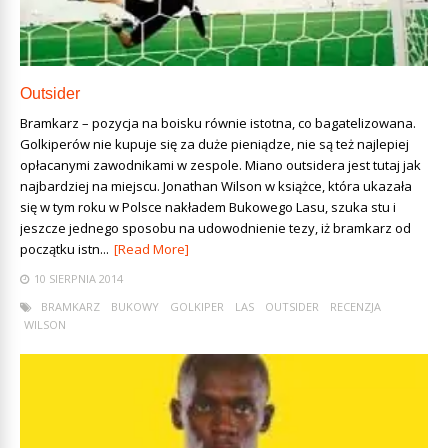
Outsider
Bramkarz – pozycja na boisku równie istotna, co bagatelizowana.
Golkiperów nie kupuje się za duże pieniądze, nie są też najlepiej
opłacanymi zawodnikami w zespole. Miano outsidera jest tutaj jak
najbardziej na miejscu. Jonathan Wilson w książce, która ukazała
się w tym roku w Polsce nakładem Bukowego Lasu, szuka stu i
jeszcze jednego sposobu na udowodnienie tezy, iż bramkarz od
początku istn...
[Read More]
10 SIERPNIA 2014
BRAMKARZ
BUKOWY
GOLKIPER
LAS
OUTSIDER
RECENZJA
WILSON