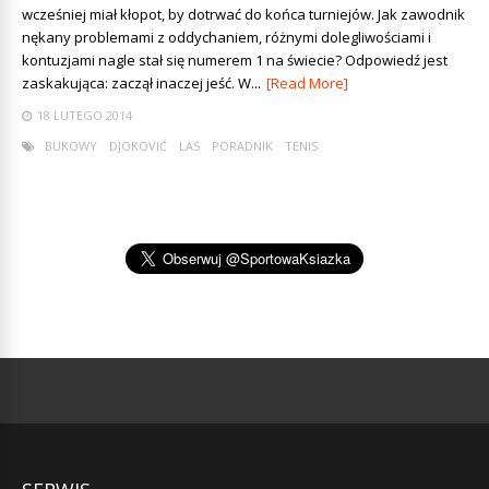
wcześniej miał kłopot, by dotrwać do końca turniejów. Jak zawodnik
nękany problemami z oddychaniem, różnymi dolegliwościami i
kontuzjami nagle stał się numerem 1 na świecie? Odpowiedź jest
zaskakująca: zaczął inaczej jeść. W...
[Read More]
18 LUTEGO 2014
BUKOWY
DJOKOVIĆ
LAS
PORADNIK
TENIS