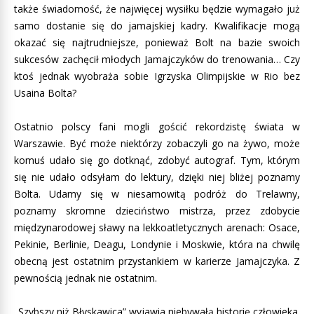
także świadomość, że najwięcej wysiłku będzie wymagało już
samo dostanie się do jamajskiej kadry. Kwalifikacje mogą
okazać się najtrudniejsze, ponieważ Bolt na bazie swoich
sukcesów zachęcił młodych Jamajczyków do trenowania… Czy
ktoś jednak wyobraża sobie Igrzyska Olimpijskie w Rio bez
Usaina Bolta?
Ostatnio polscy fani mogli gościć rekordzistę świata w
Warszawie. Być może niektórzy zobaczyli go na żywo, może
komuś udało się go dotknąć, zdobyć autograf. Tym, którym
się nie udało odsyłam do lektury, dzięki niej bliżej poznamy
Bolta. Udamy się w niesamowitą podróż do Trelawny,
poznamy skromne dzieciństwo mistrza, przez zdobycie
międzynarodowej sławy na lekkoatletycznych arenach: Osace,
Pekinie, Berlinie, Deagu, Londynie i Moskwie, która na chwilę
obecną jest ostatnim przystankiem w karierze Jamajczyka. Z
pewnością jednak nie ostatnim.
„Szybszy niż Błyskawica” wyjawia niebywałą historię człowieka.