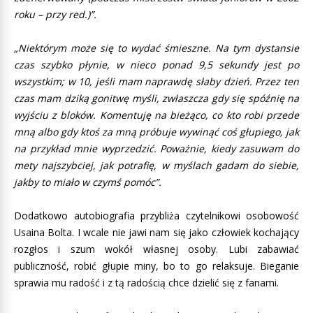
roku – przy red.)”.
„Niektórym może się to wydać śmieszne. Na tym dystansie
czas szybko płynie, w nieco ponad 9,5 sekundy jest po
wszystkim; w 10, jeśli mam naprawdę słaby dzień. Przez ten
czas mam dziką gonitwę myśli, zwłaszcza gdy się spóźnię na
wyjściu z bloków. Komentuję na bieżąco, co kto robi przede
mną albo gdy ktoś za mną próbuje wywinąć coś głupiego, jak
na przykład mnie wyprzedzić. Poważnie, kiedy zasuwam do
mety najszybciej, jak potrafię, w myślach gadam do siebie,
jakby to miało w czymś pomóc”.
Dodatkowo autobiografia przybliża czytelnikowi osobowość
Usaina Bolta. I wcale nie jawi nam się jako człowiek kochający
rozgłos i szum wokół własnej osoby. Lubi zabawiać
publiczność, robić głupie miny, bo to go relaksuje. Bieganie
sprawia mu radość i z tą radością chce dzielić się z fanami.