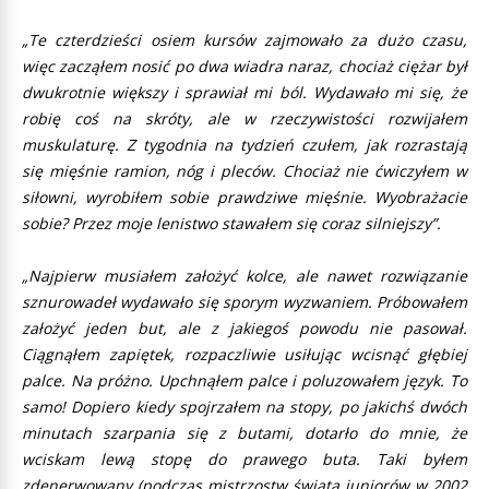
„Te czterdzieści osiem kursów zajmowało za dużo czasu,
więc zacząłem nosić po dwa wiadra naraz, chociaż ciężar był
dwukrotnie większy i sprawiał mi ból. Wydawało mi się, że
robię coś na skróty, ale w rzeczywistości rozwijałem
muskulaturę. Z tygodnia na tydzień czułem, jak rozrastają
się mięśnie ramion, nóg i pleców. Chociaż nie ćwiczyłem w
siłowni, wyrobiłem sobie prawdziwe mięśnie. Wyobrażacie
sobie? Przez moje lenistwo stawałem się coraz silniejszy”.
„Najpierw musiałem założyć kolce, ale nawet rozwiązanie
sznurowadeł wydawało się sporym wyzwaniem. Próbowałem
założyć jeden but, ale z jakiegoś powodu nie pasował.
Ciągnąłem zapiętek, rozpaczliwie usiłując wcisnąć głębiej
palce. Na próżno. Upchnąłem palce i poluzowałem język. To
samo! Dopiero kiedy spojrzałem na stopy, po jakichś dwóch
minutach szarpania się z butami, dotarło do mnie, że
wciskam lewą stopę do prawego buta. Taki byłem
zdenerwowany (podczas mistrzostw świata juniorów w 2002