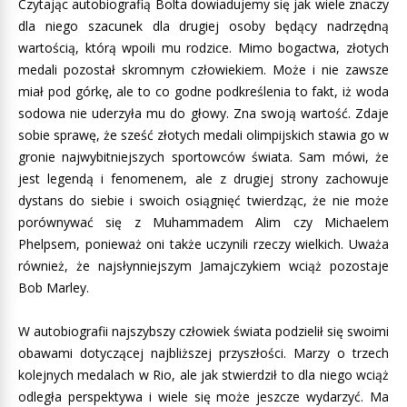
Czytając autobiografią Bolta dowiadujemy się jak wiele znaczy
dla niego szacunek dla drugiej osoby będący nadrzędną
wartością, którą wpoili mu rodzice. Mimo bogactwa, złotych
medali pozostał skromnym człowiekiem. Może i nie zawsze
miał pod górkę, ale to co godne podkreślenia to fakt, iż woda
sodowa nie uderzyła mu do głowy. Zna swoją wartość. Zdaje
sobie sprawę, że sześć złotych medali olimpijskich stawia go w
gronie najwybitniejszych sportowców świata. Sam mówi, że
jest legendą i fenomenem, ale z drugiej strony zachowuje
dystans do siebie i swoich osiągnięć twierdząc, że nie może
porównywać się z Muhammadem Alim czy Michaelem
Phelpsem, ponieważ oni także uczynili rzeczy wielkich. Uważa
również, że najsłynniejszym Jamajczykiem wciąż pozostaje
Bob Marley.
W autobiografii najszybszy człowiek świata podzielił się swoimi
obawami dotyczącej najbliższej przyszłości. Marzy o trzech
kolejnych medalach w Rio, ale jak stwierdził to dla niego wciąż
odległa perspektywa i wiele się może jeszcze wydarzyć. Ma