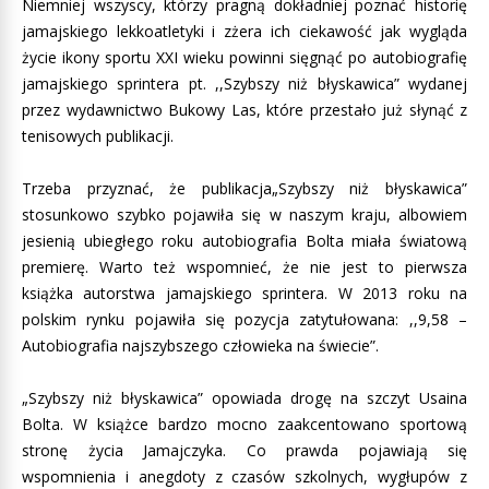
Niemniej wszyscy, którzy pragną dokładniej poznać historię
jamajskiego lekkoatletyki i zżera ich ciekawość jak wygląda
życie ikony sportu XXI wieku powinni sięgnąć po autobiografię
jamajskiego sprintera pt. ,,Szybszy niż błyskawica” wydanej
przez wydawnictwo Bukowy Las, które przestało już słynąć z
tenisowych publikacji.
Trzeba przyznać, że publikacja„Szybszy niż błyskawica”
stosunkowo szybko pojawiła się w naszym kraju, albowiem
jesienią ubiegłego roku autobiografia Bolta miała światową
premierę. Warto też wspomnieć, że nie jest to pierwsza
książka autorstwa jamajskiego sprintera. W 2013 roku na
polskim rynku pojawiła się pozycja zatytułowana: ,,9,58 –
Autobiografia najszybszego człowieka na świecie”.
„Szybszy niż błyskawica” opowiada drogę na szczyt Usaina
Bolta. W książce bardzo mocno zaakcentowano sportową
stronę życia Jamajczyka. Co prawda pojawiają się
wspomnienia i anegdoty z czasów szkolnych, wygłupów z