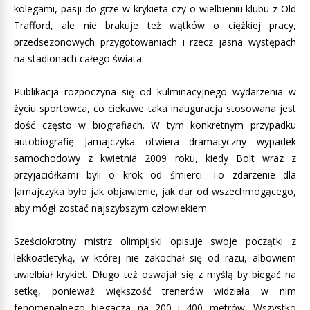
kolegami, pasji do grze w krykieta czy o wielbieniu klubu z Old
Trafford, ale nie brakuje też wątków o ciężkiej pracy,
przedsezonowych przygotowaniach i rzecz jasna występach
na stadionach całego świata.
Publikacja rozpoczyna się od kulminacyjnego wydarzenia w
życiu sportowca, co ciekawe taka inauguracja stosowana jest
dość często w biografiach. W tym konkretnym przypadku
autobiografię Jamajczyka otwiera dramatyczny wypadek
samochodowy z kwietnia 2009 roku, kiedy Bolt wraz z
przyjaciółkami byli o krok od śmierci. To zdarzenie dla
Jamajczyka było jak objawienie, jak dar od wszechmogącego,
aby mógł zostać najszybszym człowiekiem.
Sześciokrotny mistrz olimpijski opisuje swoje początki z
lekkoatletyką, w której nie zakochał się od razu, albowiem
uwielbiał krykiet. Długo też oswajał się z myślą by biegać na
setkę, ponieważ większość trenerów widziała w nim
fenomenalnego biegacza na 200 i 400 metrów. Wszystko