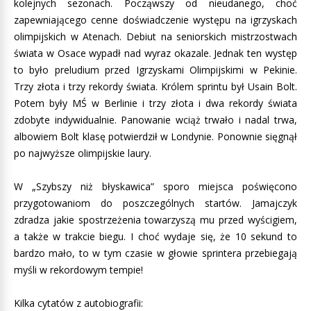
kolejnych sezonach. Począwszy od nieudanego, choć
zapewniającego cenne doświadczenie występu na igrzyskach
olimpijskich w Atenach. Debiut na seniorskich mistrzostwach
świata w Osace wypadł nad wyraz okazale. Jednak ten występ
to było preludium przed Igrzyskami Olimpijskimi w Pekinie.
Trzy złota i trzy rekordy świata. Królem sprintu był Usain Bolt.
Potem były MŚ w Berlinie i trzy złota i dwa rekordy świata
zdobyte indywidualnie. Panowanie wciąż trwało i nadal trwa,
albowiem Bolt klasę potwierdził w Londynie. Ponownie sięgnął
po najwyższe olimpijskie laury.
W „Szybszy niż błyskawica” sporo miejsca poświęcono
przygotowaniom do poszczególnych startów. Jamajczyk
zdradza jakie spostrzeżenia towarzyszą mu przed wyścigiem,
a także w trakcie biegu. I choć wydaje się, że 10 sekund to
bardzo mało, to w tym czasie w głowie sprintera przebiegają
myśli w rekordowym tempie!
Kilka cytatów z autobiografii: