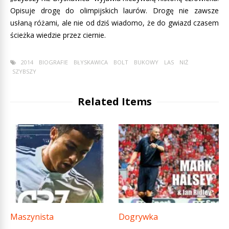
Opisuje drogę do olimpijskich laurów. Drogę nie zawsze
usłaną różami, ale nie od dziś wiadomo, że do gwiazd czasem
ścieżka wiedzie przez ciernie.
2014
BIOGRAFIE
BŁYSKAWICA
BOLT
BUKOWY
LAS
NIŻ
SZYBSZY
Related Items
Maszynista
Dogrywka