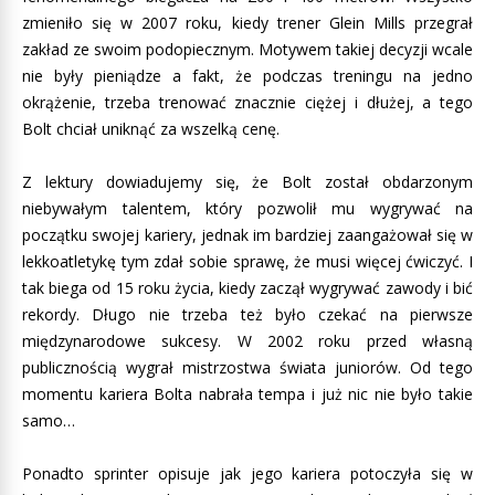
zmieniło się w 2007 roku, kiedy trener Glein Mills przegrał
zakład ze swoim podopiecznym. Motywem takiej decyzji wcale
nie były pieniądze a fakt, że podczas treningu na jedno
okrążenie, trzeba trenować znacznie ciężej i dłużej, a tego
Bolt chciał uniknąć za wszelką cenę.
Z lektury dowiadujemy się, że Bolt został obdarzonym
niebywałym talentem, który pozwolił mu wygrywać na
początku swojej kariery, jednak im bardziej zaangażował się w
lekkoatletykę tym zdał sobie sprawę, że musi więcej ćwiczyć. I
tak biega od 15 roku życia, kiedy zaczął wygrywać zawody i bić
rekordy. Długo nie trzeba też było czekać na pierwsze
międzynarodowe sukcesy. W 2002 roku przed własną
publicznością wygrał mistrzostwa świata juniorów. Od tego
momentu kariera Bolta nabrała tempa i już nic nie było takie
samo…
Ponadto sprinter opisuje jak jego kariera potoczyła się w