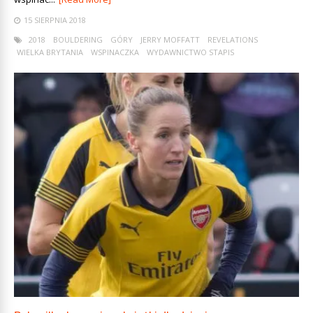
15 SIERPNIA 2018
2018
BOULDERING
GÓRY
JERRY MOFFATT
REVELATIONS
WIELKA BRYTANIA
WSPINACZKA
WYDAWNICTWO STAPIS