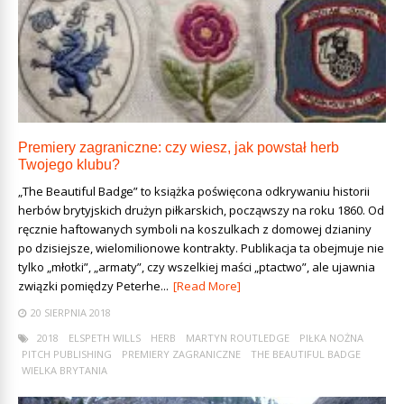
Premiery zagraniczne: czy wiesz, jak powstał herb
Twojego klubu?
„The Beautiful Badge” to książka poświęcona odkrywaniu historii
herbów brytyjskich drużyn piłkarskich, począwszy na roku 1860. Od
ręcznie haftowanych symboli na koszulkach z domowej dzianiny
po dzisiejsze, wielomilionowe kontrakty. Publikacja ta obejmuje nie
tylko „młotki”, „armaty”, czy wszelkiej maści „ptactwo”, ale ujawnia
związki pomiędzy Peterhe...
[Read More]
20 SIERPNIA 2018
2018
ELSPETH WILLS
HERB
MARTYN ROUTLEDGE
PIŁKA NOŻNA
PITCH PUBLISHING
PREMIERY ZAGRANICZNE
THE BEAUTIFUL BADGE
WIELKA BRYTANIA