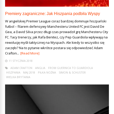
Premiery zagraniczne: Jak Hiszpania podbiła Wyspy
W angielskiej Premier League coraz bardziej dominuje hiszpański
futbol – filarem defensywy Manchesteru United FC jest David De
Gea, a David Silva przez długi czas prowadził grę Manchesteru City
FC. Tacy trenerzy, jak Rafa Benitez, czy Pep Guardiola wpływają na
rewolucję myśli taktycznej na Wyspach. Ale kiedy to wszystko się
zaczęło? Na to pytanie wkrótce postara się odpowiedzieć Adam
Crafton...
[Read More]
11 STYCZNIA 2018
ADAM CRAFTON
ANGLIA
FROM GUERNICA TO GUARDIOLA
HISZPANIA
MAJ 2018
PIŁKA NOŻNA
SIMON & SCHUSTER
WIELKA BRYTANIA