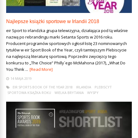
Najlepsze książki sportowe w Irlandii 2018
eir Sport to irlandzka grupa telewizyjna, działająca pod tą właśnie
nazwą po rebrandingu marki Setanta Sports w 2016 roku.
Producent programów sportowych ogłosił listę 23 nominowanych
tytułów w eir Sport Book of the Year, czyli tamtejszym Plebiscycie
na najlepszą literaturę sportową. Poprzedni zwycięzcy tego
konkursu to „The Choice” Philly`ego McMahona (2017), „What Do
You Think ...
[Read More]
14 MAJA 2019
EIR SPORTS BOOK OF THE YEAR 2018
IRLANDIA
PLEBISCYT
SPORTOWA KSIĄŻKA ROKU
WIELKA BRYTANIA
WYSPY