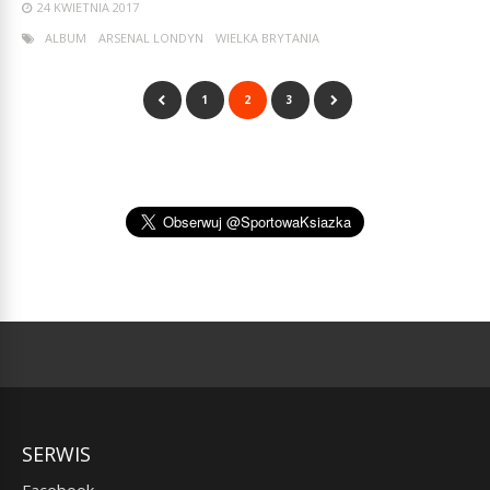
24 KWIETNIA 2017
ALBUM
ARSENAL LONDYN
WIELKA BRYTANIA
1
2
3
SERWIS