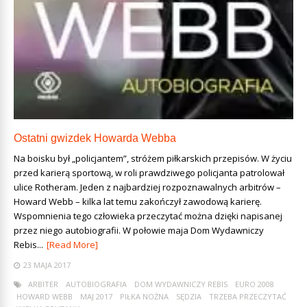
Ostatni gwizdek Howarda Webba
Na boisku był „policjantem”, stróżem piłkarskich przepisów. W życiu
przed karierą sportową, w roli prawdziwego policjanta patrolował
ulice Rotheram. Jeden z najbardziej rozpoznawalnych arbitrów –
Howard Webb – kilka lat temu zakończył zawodową karierę.
Wspomnienia tego człowieka przeczytać można dzięki napisanej
przez niego autobiografii. W połowie maja Dom Wydawniczy
Rebis...
[Read More]
23 MAJA 2017
ARBITER
AUTOBIOGRAFIA
DOM WYDAWNICZY REBIS
EURO 2008
HOWARD WEBB
MAJ 2017
PIŁKA NOŻNA
SĘDZIA
TRZEBA PRZECZYTAĆ