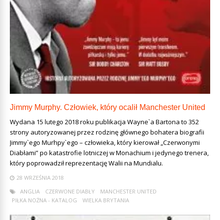
Jimmy Murphy. Człowiek, który ocalił Manchester United
Wydana 15 lutego 2018 roku publikacja Wayne`a Bartona to 352
strony autoryzowanej przez rodzinę głównego bohatera biografii
Jimmy`ego Murhpy`ego – człowieka, który kierował „Czerwonymi
Diabłami” po katastrofie lotniczej w Monachium i jedynego trenera,
który poprowadził reprezentację Walii na Mundialu.
28 WRZEŚNIA 2018
ANGLIA
CZERWONE DIABŁY
MANCHESTER UNITED
PIŁKA NOŻNA - KATALOG
WIELKA BRYTANIA