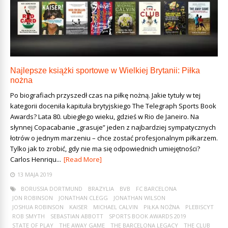
Najlepsze książki sportowe w Wielkiej Brytanii: Piłka
nożna
Po biografiach przyszedł czas na piłkę nożną. Jakie tytuły w tej
kategorii doceniła kapituła brytyjskiego The Telegraph Sports Book
Awards? Lata 80. ubiegłego wieku, gdzieś w Rio de Janeiro. Na
słynnej Copacabanie „grasuje” jeden z najbardziej sympatycznych
łotrów o jednym marzeniu – chce zostać profesjonalnym piłkarzem.
Tylko jak to zrobić, gdy nie ma się odpowiednich umiejętności?
Carlos Henriqu...
[Read More]
13 MAJA 2019
BORUSSIA DORTMUND
BRAZYLIA
BVB
FC BARCELONA
JON ROBINSON
JONATHAN CLEGG
JONATHAN WILSON
JOSHUA ROBINSON
KAISER
MICHAEL CALVIN
PIŁKA NOŻNA
PLEBISCYT
ROB SMYTH
SEBASTIAN ABBOTT
SPORTS BOOK AWARDS 2019
STATE OF PLAY
THE AWAY GAME
THE BARCELONA LEGACY
THE CLUB