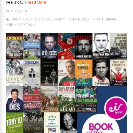
years of...
[Read More]
22 MAJA 2019
FROM PARTITION TO SOLIDARITY
PIŁKA NOŻNA
RYAN HUBBARD
WIELKA BRYTANIA