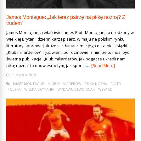
James Montague: „Jak teraz patrzę na piłkę nożną? Z
trudem”
James Montague, a właściwie James Piotr Montague, to urodzony w
Wielkiej Brytanii dziennikarz i pisarz. W maju na polskim rynku
literatury sportowej ukaże się tłumaczenie jego ostatniej książki –
„Klub miliarderów”. I już wiem, po rozmowie z nim, że to musi być
świetna publikacja! „Klub miliarderów. Jak bogacze ukradli nam
piłkę nożną” to opowieść o tym, jak sport, k...
[Read More]
13 MARCA 2018
JAMES MONTAGUE
KLUB MILIARDERÓW
PIŁKA NOŻNA
PIOTR
POLSKA
WIELKA BRYTANIA
WYDAWNICTWO ZNAK
WYWIAD