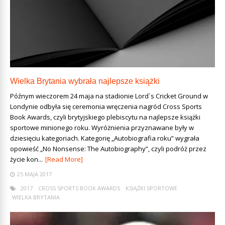
Wielka Brytania wybrała najlepsze książki
Późnym wieczorem 24 maja na stadionie Lord`s Cricket Ground w
Londynie odbyła się ceremonia wręczenia nagród Cross Sports
Book Awards, czyli brytyjskiego plebiscytu na najlepsze książki
sportowe minionego roku. Wyróżnienia przyznawane były w
dziesięciu kategoriach. Kategorię „Autobiografia roku” wygrała
opowieść „No Nonsense: The Autobiography”, czyli podróż przez
życie kon...
[Read More]
25 MAJA 2017
2017
CROSS SPORTS BOOK AWARDS
KSIĄŻKI SPORTOWE
WIELKA BRYTANIA