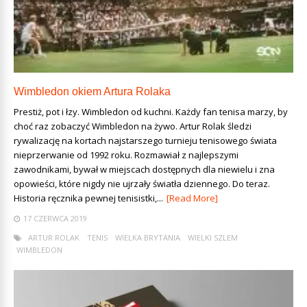
Wimbledon okiem Artura Rolaka
Prestiż, pot i łzy. Wimbledon od kuchni. Każdy fan tenisa marzy, by
choć raz zobaczyć Wimbledon na żywo. Artur Rolak śledzi
rywalizację na kortach najstarszego turnieju tenisowego świata
nieprzerwanie od 1992 roku. Rozmawiał z najlepszymi
zawodnikami, bywał w miejscach dostępnych dla niewielu i zna
opowieści, które nigdy nie ujrzały światła dziennego. Do teraz.
Historia ręcznika pewnej tenisistki,...
[Read More]
17 CZERWCA 2019
ARTUR ROLAK
TENIS
WIELKA BRYTANIA
WIELKI SZLEM
WIMBLEDON