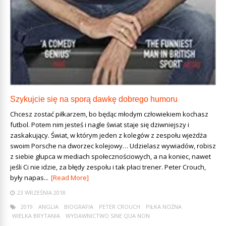
Szykujcie się na sporą dawkę dobrego humoru
Chcesz zostać piłkarzem, bo będąc młodym człowiekiem kochasz
futbol. Potem nim jesteś i nagle świat staje się dziwniejszy i
zaskakujący. Świat, w którym jeden z kolegów z zespołu wjeżdża
swoim Porsche na dworzec kolejowy… Udzielasz wywiadów, robisz
z siebie głupca w mediach społecznościowych, a na koniec, nawet
jeśli Ci nie idzie, za błędy zespołu i tak płaci trener. Peter Crouch,
były napas...
[Read More]
23 WRZEŚNIA 2018
2019
ANGLIA
BIOGRAFIA
PETER CROUCH
PIŁKA NOŻNA
WIELKA BRYTANIA
WYDAWNICTWO SINE QUA NON