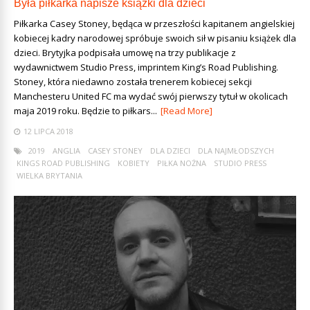
Była piłkarka napisze książki dla dzieci
Piłkarka Casey Stoney, będąca w przeszłości kapitanem angielskiej
kobiecej kadry narodowej spróbuje swoich sił w pisaniu książek dla
dzieci. Brytyjka podpisała umowę na trzy publikacje z
wydawnictwem Studio Press, imprintem King’s Road Publishing.
Stoney, która niedawno została trenerem kobiecej sekcji
Manchesteru United FC ma wydać swój pierwszy tytuł w okolicach
maja 2019 roku. Będzie to piłkars...
[Read More]
12 LIPCA 2018
2019
ANGLIA
CASEY STONEY
DLA DZIECI
DLA NAJMŁODSZYCH
KINGS ROAD PUBLISHING
KOBIETY
PIŁKA NOŻNA
STUDIO PRESS
WIELKA BRYTANIA