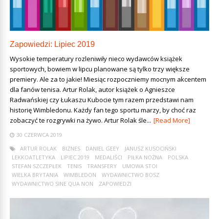
Zapowiedzi: Lipiec 2019
Wysokie temperatury rozleniwiły nieco wydawców książek
sportowych, bowiem w lipcu planowane są tylko trzy większe
premiery. Ale za to jakie! Miesiąc rozpoczniemy mocnym akcentem
dla fanów tenisa. Artur Rolak, autor książek o Agnieszce
Radwańskiej czy Łukaszu Kubocie tym razem przedstawi nam
historię Wimbledonu. Każdy fan tego sportu marzy, by choć raz
zobaczyć te rozgrywki na żywo. Artur Rolak śle...
[Read More]
30 CZERWCA 2019
ARTUR ROLAK
BIZNES
DANIEL GEEY
JANUSZ KUSOCIŃSKI
LEKKOATLETYKA
LIPIEC 2019
MEDALIŚCI
PIŁKA NOŻNA
POLSKA
STEFAN SZCZEPŁEK
TENIS
TRANSFERY
UMOWA STOI
WIELKA BRYTANIA
WIMBLEDON
WYDAWNICTWO BOSZ
WYDAWNICTWO SINE QUA NON
ZAPOWIEDZI