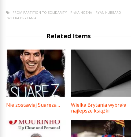
FROM PARTITION TO SOLIDARITY
PIŁKA NOŻNA
RYAN HUBBARD
WIELKA BRYTANIA
Related Items
Nie zostawiaj Suareza…
Wielka Brytania wybrała
najlepsze książki