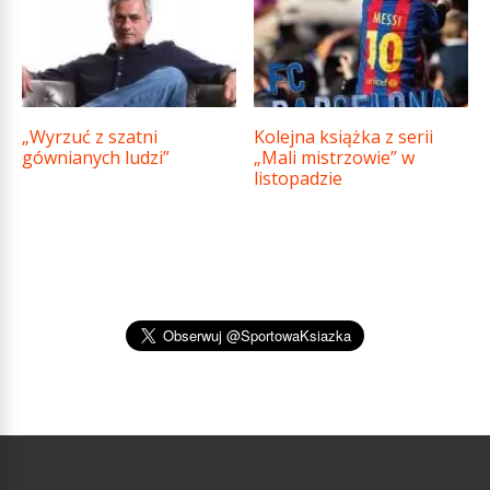
„Wyrzuć z szatni
Kolejna książka z serii
gównianych ludzi”
„Mali mistrzowie” w
listopadzie