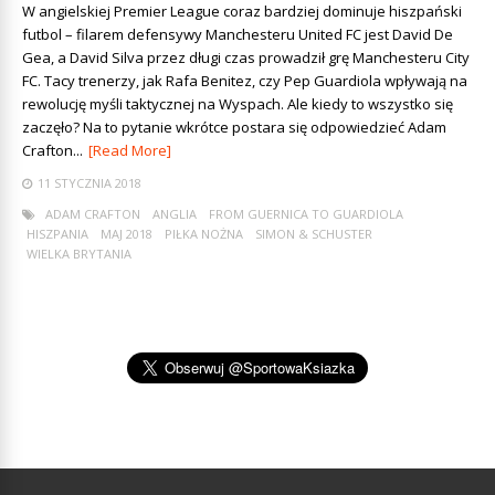
W angielskiej Premier League coraz bardziej dominuje hiszpański
futbol – filarem defensywy Manchesteru United FC jest David De
Gea, a David Silva przez długi czas prowadził grę Manchesteru City
FC. Tacy trenerzy, jak Rafa Benitez, czy Pep Guardiola wpływają na
rewolucję myśli taktycznej na Wyspach. Ale kiedy to wszystko się
zaczęło? Na to pytanie wkrótce postara się odpowiedzieć Adam
Crafton...
[Read More]
11 STYCZNIA 2018
ADAM CRAFTON
ANGLIA
FROM GUERNICA TO GUARDIOLA
HISZPANIA
MAJ 2018
PIŁKA NOŻNA
SIMON & SCHUSTER
WIELKA BRYTANIA