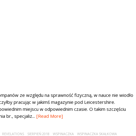
ompanów ze względu na sprawność fizyczną, w nauce nie wiodło
czyłby pracując w jakimś magazynie pod Leicestershire.
dpowiednim miejscu w odpowiednim czasie. O takim szczęściu
 br., specjaliz...
[Read More]
REVELATIONS
SIERPIEŃ 2018
WSPINACZKA
WSPINACZKA SKAŁKOWA