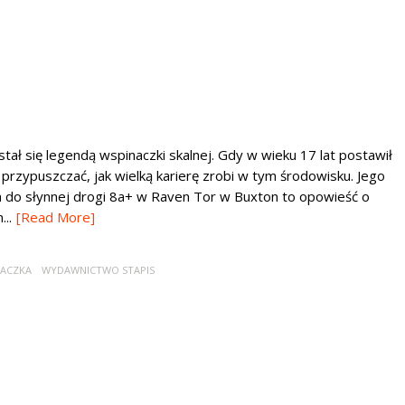
tał się legendą wspinaczki skalnej. Gdy w wieku 17 lat postawił
 przypuszczać, jak wielką karierę zrobi w tym środowisku. Jego
a do słynnej drogi 8a+ w Raven Tor w Buxton to opowieść o
..
[Read More]
NACZKA
WYDAWNICTWO STAPIS