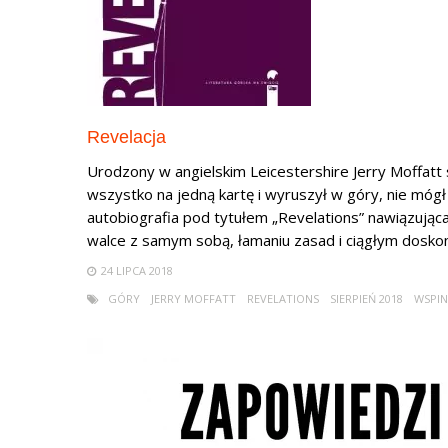
Revelacja
Urodzony w angielskim Leicestershire Jerry Moffatt s
wszystko na jedną kartę i wyruszył w góry, nie mógł
autobiografia pod tytułem „Revelations” nawiązując
walce z samym sobą, łamaniu zasad i ciągłym doskon.
24 LIPCA 2018
GÓRY
JERRY MOFFATT
REVELATIONS
SIERPIEŃ 2018
WSPI