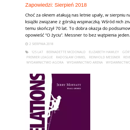
Zapowiedzi: Sierpień 2018
Choć za oknem atakują nas letnie upały, w sierpniu n
książki związane z górską wspinaczką. Wśród nich zna
temu skończył 70 lat. To dobra okazja do podsumowa
opowieść “O życiu”. Messner to bez wątpienia jeden..
2 SIERPNIA 2018
125 LAT
BERNADETTE MCDONALD
ELIZABETH HAWLEY
GÓR
PREMIER LEAGUE
RADOSŁAW CHMIEL
REINHOLD MESSNER
REV
WYDAWNICTWO AGORA
WYDAWNICTWO ARENA
WYDAWNICTWO