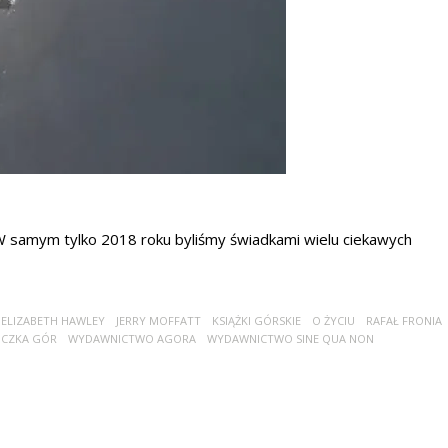
. W samym tylko 2018 roku byliśmy świadkami wielu ciekawych
ELIZABETH HAWLEY
JERRY MOFFATT
KSIĄŻKI GÓRSKIE
O ŻYCIU
RAFAŁ FRONIA
ICZKA GÓR
WYDAWNICTWO AGORA
WYDAWNICTWO SINE QUA NON