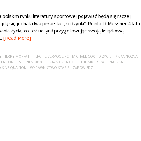
a polskim rynku literatury sportowej pojawiać będą się raczej
jdą się jednak dwa piłkarskie „rodzynki”. Reinhold Messner 4 lata
nia życia, co też uczynił przygotowując swoją książkową
.
[Read More]
Y
JERRY MOFFATT
LFC
LIVERPOOL FC
MICHAEL COX
O ŻYCIU
PIŁKA NOŻNA
ELATIONS
SIERPIEŃ 2018
STRAŻNICZKA GÓR
THE MIXER
WSPINACZKA
 SINE QUA NON
WYDAWNICTWO STAPIS
ZAPOWIEDZI