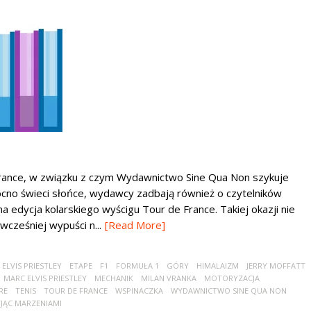
 France, w związku z czym Wydawnictwo Sine Qua Non szykuje
ocno świeci słońce, wydawcy zadbają również o czytelników
na edycja kolarskiego wyścigu Tour de France. Takiej okazji nie
cześniej wypuści n...
[Read More]
ELVIS PRIESTLEY
ETAPE
F1
FORMUŁA 1
GÓRY
HIMALAIZM
JERRY MOFFATT
MARC ELVIS PRIESTLEY
MECHANIK
MILAN VRANKA
MOTORYZACJA
RE
TENIS
TOUR DE FRANCE
WSPINACZKA
WYDAWNICTWO SINE QUA NON
YJĄC MARZENIAMI