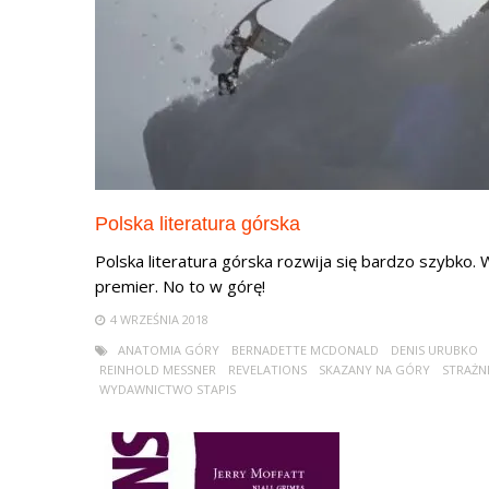
Polska literatura górska
Polska literatura górska rozwija się bardzo szybko
premier. No to w górę!
4 WRZEŚNIA 2018
ANATOMIA GÓRY
BERNADETTE MCDONALD
DENIS URUBKO
REINHOLD MESSNER
REVELATIONS
SKAZANY NA GÓRY
STRAŻN
WYDAWNICTWO STAPIS