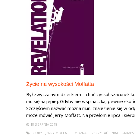
Życie na wysokości Moffatta
Był zwyczajnym dzieckiem – choć zyskał szacunek k
mu się najlepiej. Gdyby nie wspinaczka, pewnie skoń
Szczęściem nazwać można m.in. znalezienie się w o
może mówić Jerry Moffatt. Na przełomie lipca i sierpnia
18 SIERPNIA 2018
GÓRY
JERRY MOFFATT
MOŻNA PRZECZYTAĆ
NIALL GRIMES