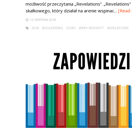
możliwość przeczytania „Revelations”. „Revelations” 
skałkowego, który działał na arenie wspinac...
[Read
15 SIERPNIA 2018
2018
BOULDERING
GÓRY
JERRY MOFFATT
REVELATIONS