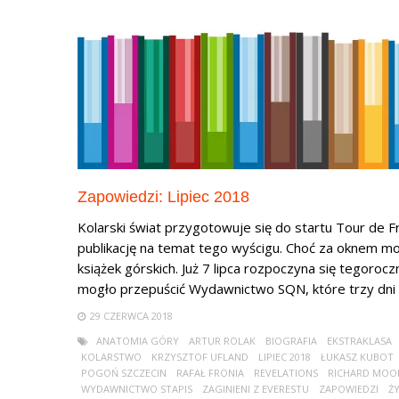
Zapowiedzi: Lipiec 2018
Kolarski świat przygotowuje się do startu Tour de
publikację na temat tego wyścigu. Choć za oknem m
książek górskich. Już 7 lipca rozpoczyna się tegorocz
mogło przepuścić Wydawnictwo SQN, które trzy dni w
29 CZERWCA 2018
ANATOMIA GÓRY
ARTUR ROLAK
BIOGRAFIA
EKSTRAKLASA
KOLARSTWO
KRZYSZTOF UFLAND
LIPIEC 2018
ŁUKASZ KUBOT
POGOŃ SZCZECIN
RAFAŁ FRONIA
REVELATIONS
RICHARD MOO
WYDAWNICTWO STAPIS
ZAGINIENI Z EVERESTU
ZAPOWIEDZI
Ż